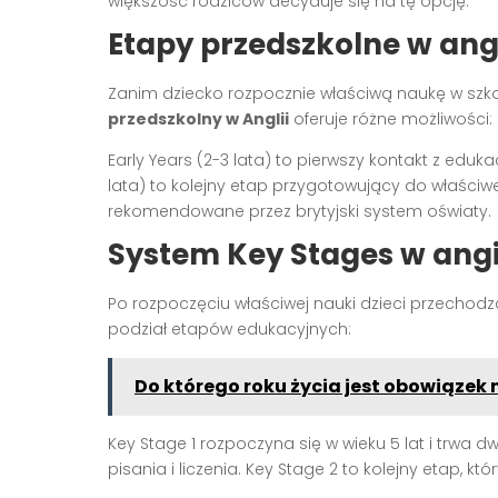
większość rodziców decyduje się na tę opcję.
Etapy przedszkolne w ang
Zanim dziecko rozpocznie właściwą naukę w szko
przedszkolny w Anglii
oferuje różne możliwości:
Early Years (2-3 lata) to pierwszy kontakt z edu
lata) to kolejny etap przygotowujący do właściw
rekomendowane przez brytyjski system oświaty.
System Key Stages w angie
Po rozpoczęciu właściwej nauki dzieci przechod
podział etapów edukacyjnych:
Do którego roku życia jest obowiązek 
Key Stage 1 rozpoczyna się w wieku 5 lat i trwa d
pisania i liczenia. Key Stage 2 to kolejny etap, któr