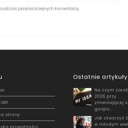
podczas pisania kolejnych komentarzy.
u
Ostatnie artykuły
as
Na czym zarob
2026 przy
takt
zmieniającej s
gospo…
a strony
Jak otworzyć 
w młodym wiek
ityka prywatności