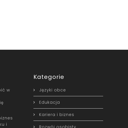
Kategorie
ić w
Języki obce
Edukacja
ię
Kariera i biznes
biznes
u i
Rozwój osobisty