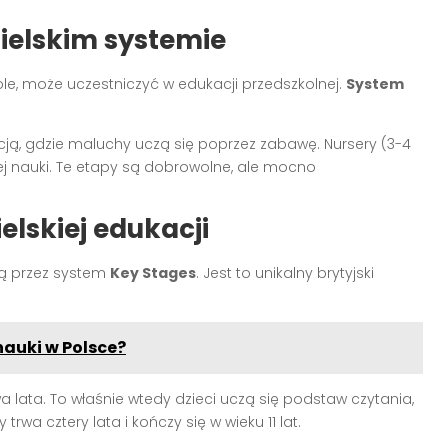
ielskim systemie
le, może uczestniczyć w edukacji przedszkolnej.
System
kacją, gdzie maluchy uczą się poprzez zabawę. Nursery (3-4
ej nauki. Te etapy są dobrowolne, ale mocno
lskiej edukacji
zą przez system
Key Stages
. Jest to unikalny brytyjski
nauki w Polsce?
wa lata. To właśnie wtedy dzieci uczą się podstaw czytania,
y trwa cztery lata i kończy się w wieku 11 lat.