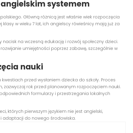
a angielskim systemem
polskiego. Główną różnicą jest właśnie wiek rozpoczęcia
 klasy w wieku 7 lat, ich angielscy rówieśnicy mają już za
ży nacisk na wczesną edukację i rozwój społeczny dzieci.
a rozwijanie umiejętności poprzez zabawę, szczególnie w
ęcia nauki
h kwestiach przed wysłaniem dziecka do szkoły. Proces
em, zazwyczaj rok przed planowanym rozpoczęciem nauki.
dpowiednich formularzy i przestrzegania lokalnych
ci, których pierwszym językiem nie jest angielski,
 adaptacji do nowego środowiska.