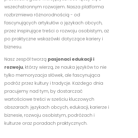
wszechstronnym rozwojem. Nasza platforma
rozbrzmiewa różnorodnością - od
fascynujących artykułów o językach obcych,
przez inspirujące treści o rozwoju osobistym, aż
po praktyczne wskazówki dotyczące kariery i
biznesu.
Nasz zespół tworzą
pasjonaci edukacji i
rozwoju
, którzy wierzą, że nauka języków to nie
tylko memoryzacja słówek, ale fascynująca
podróż przez kultury i tradycje. Każdego dnia
pracujemy nad tym, by dostarczać
wartościowe treści w sześciu kluczowych
obszarach: językach obcych, edukacji, karierze i
biznesie, rozwoju osobistym, podróżach i
kulturze oraz poradach praktycznych.