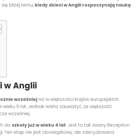
 się bliżej temu,
kiedy dzieci w Anglii rozpoczynają naukę
m
 w Anglii
cznie wcześniej
niż w większości krajów europejskich.
w wieku 5 lat. Jednak warto zauważyć, że większość
ze wcześniej.
ch do
szkoły już w wieku 4 lat
. Jest to tak zwany Reception
cji. Ten etap nie jest obowiązkowy, ale zdecydowana