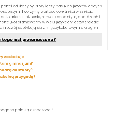
portal edukacyjny, który łączy pasję do języków obcych
osobistym. Tworzymy wartościowe treści w sześciu
ji, karierze i biznesie, rozwoju osobistym, podróżach i
motto „Rozbrzmiewamy w wielu językach” odzwierciedla
za i rozwój spotykają się z międzykulturowym dialogiem.
la kogo jest przeznaczona?
ry zaskakuje
je tam gimnazjum?
chodzą do szkoły?
 szkolną przygodę?
agane pola są oznaczone
*