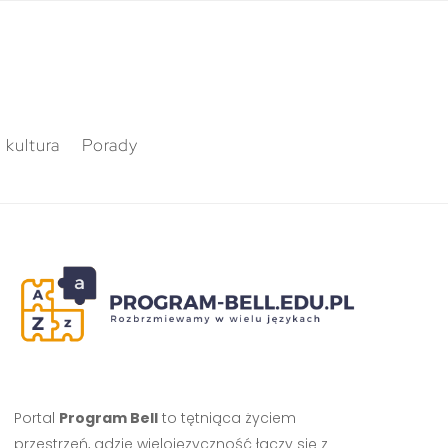
 kultura
Porady
Portal
Program Bell
to tętniąca życiem
przestrzeń, gdzie wielojęzyczność łączy się z