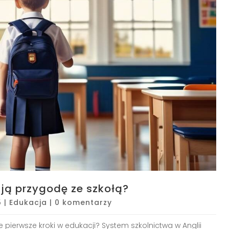
ają przygodę ze szkołą?
5
|
Edukacja
|
0 komentarzy
e pierwsze kroki w edukacji? System szkolnictwa w Anglii