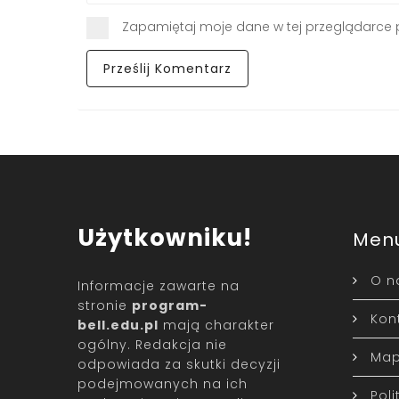
Zapamiętaj moje dane w tej przeglądarce 
Użytkowniku!
Men
O n
Informacje zawarte na
stronie
program-
Kon
bell.edu.pl
mają charakter
ogólny. Redakcja nie
Map
odpowiada za skutki decyzji
podejmowanych na ich
Pol