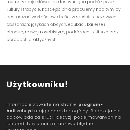
memoryzacja słówek, ale fascynująca podróż przez
kultury i tradycje. Każdego dnia pracujemy nad tym, by
dostarczać wartościowe treści w sześciu kluczowych
obszarach: językach obcych, edukacji, karierze i
biznesie, rozwoju osobistym, podróżach i kulturze oraz
poradach praktycznych.
Użytkowniku!
Informacje zawarte na stronie
program-
bell.edu.pl
mają charakter ogólny. Redakcja nie
odpowiada za skutki decyzji podejmowanych na
ich podstawie ani za możliwe błędne