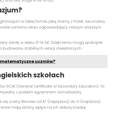
t) oraz Key Stage 4 (14-16 lat).
nazjum?
gimnazjum w takiej formie, jaką znamy z Polski. Secondary
y w sobie zarówno okres odpowiadający naszym starszym
ny szkoły w wieku 13-14 lat. Dzięki temu mogą spokojnie
 budowaniu stabilnych relacji rówieśniczych.
e matematyczne uczniów?
ngielskich szkołach
w GCSE (General Certificate of Secondary Education). To
wnywalny z polskim egzaminem ósmoklasisty.
e się oceny literowe od A* (najwyższa) do G (najniższa).
aminów mają istotny wpływ na ich dalszą ścieżkę