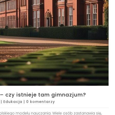
– czy istnieje tam gimnazjum?
|
Edukacja
|
0 komentarzy
polskiego modelu nauczania. Wiele osób zastanawia się,