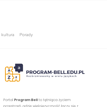
 kultura
Porady
Portal
Program Bell
to tętniąca życiem
przestrzeń, gdzie wielojęzyczność łączy się z