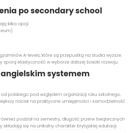
cenia po secondary school
ą kilka opcji:
iceum)
egzaminów A-levels, które są przepustką na studia wyższe.
y sporą elastyczność w wyborze dalszej ścieżki rozwoju.
a angielskim systemem
 od polskiego pod względem organizacji roku szkolnego,
większy nacisk na praktyczne umiejętności i samodzielność
t również podział na semestry, długość przerw świątecznych
składają się na unikalny charakter brytyjskiej edukacji.