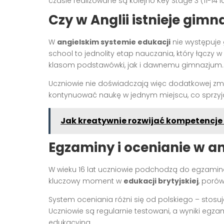
czasie realizowane są kolejno Key Stage 3 (11-14 la
Czy w Anglii istnieje gim
W
angielskim systemie edukacji
nie występuje 
school to jednolity etap nauczania, który łącz
klasom podstawówki, jak i dawnemu gimnazjum.
Uczniowie nie doświadczają więc dodatkowej zmia
kontynuować naukę w jednym miejscu, co sprzyja
Jak kreatywnie rozwijać kompetencj
Egzaminy i ocenianie w a
W wieku 16 lat uczniowie podchodzą do egzaminó
kluczowy moment w
edukacji brytyjskiej
, poró
System oceniania różni się od polskiego – stosuj
Uczniowie są regularnie testowani, a wyniki egz
edukacyjną.