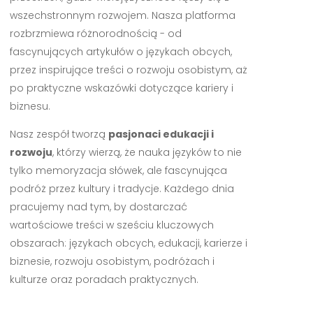
wszechstronnym rozwojem. Nasza platforma
rozbrzmiewa różnorodnością - od
fascynujących artykułów o językach obcych,
przez inspirujące treści o rozwoju osobistym, aż
po praktyczne wskazówki dotyczące kariery i
biznesu.
Nasz zespół tworzą
pasjonaci edukacji i
rozwoju
, którzy wierzą, że nauka języków to nie
tylko memoryzacja słówek, ale fascynująca
podróż przez kultury i tradycje. Każdego dnia
pracujemy nad tym, by dostarczać
wartościowe treści w sześciu kluczowych
obszarach: językach obcych, edukacji, karierze i
biznesie, rozwoju osobistym, podróżach i
kulturze oraz poradach praktycznych.