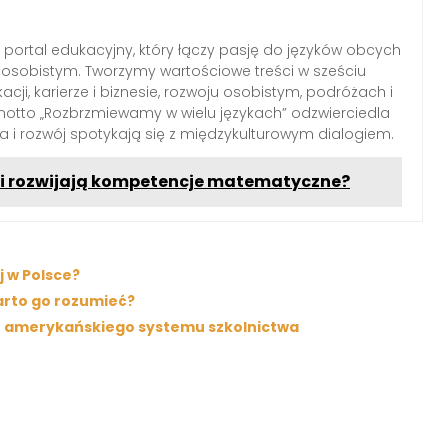
portal edukacyjny, który łączy pasję do języków obcych
osobistym. Tworzymy wartościowe treści w sześciu
ji, karierze i biznesie, rozwoju osobistym, podróżach i
motto „Rozbrzmiewamy w wielu językach” odzwierciedla
za i rozwój spotykają się z międzykulturowym dialogiem.
ki rozwijają kompetencje matematyczne?
 w Polsce?
arto go rozumieć?
nie amerykańskiego systemu szkolnictwa