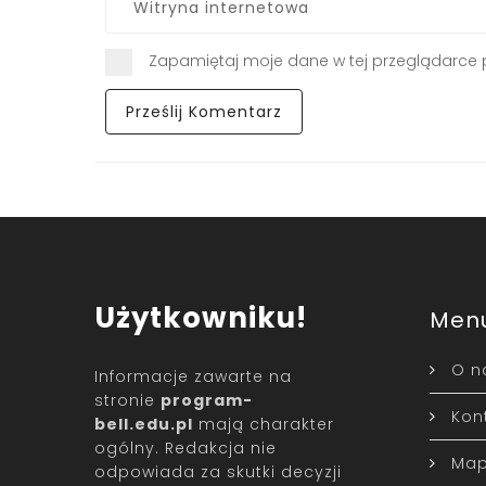
Zapamiętaj moje dane w tej przeglądarce 
Użytkowniku!
Men
O n
Informacje zawarte na
stronie
program-
Kon
bell.edu.pl
mają charakter
ogólny. Redakcja nie
Map
odpowiada za skutki decyzji