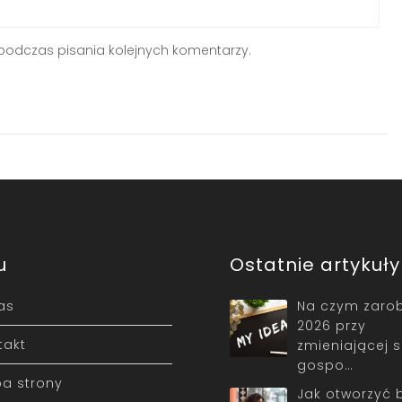
podczas pisania kolejnych komentarzy.
u
Ostatnie artykuły
as
Na czym zarob
2026 przy
takt
zmieniającej s
gospo…
a strony
Jak otworzyć 