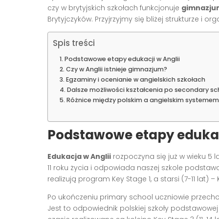
czy w brytyjskich szkołach funkcjonuje
gimnazju
Brytyjczyków. Przyjrzyjmy się bliżej strukturze i or
Spis treści
Podstawowe etapy edukacji w Anglii
Czy w Anglii istnieje gimnazjum?
Egzaminy i ocenianie w angielskich szkołach
Dalsze możliwości kształcenia po secondary sc
Różnice między polskim a angielskim systemem
Podstawowe etapy edukacj
Edukacja w Anglii
rozpoczyna się już w wieku 5 la
11 roku życia i odpowiada naszej szkole podstawo
realizują program Key Stage 1, a starsi (7-11 lat) –
Po ukończeniu primary school uczniowie przechod
Jest to odpowiednik polskiej szkoły podstawowe