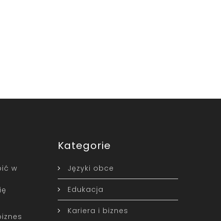
Kategorie
ić w
Języki obce
Edukacja
ię
Kariera i biznes
biznes