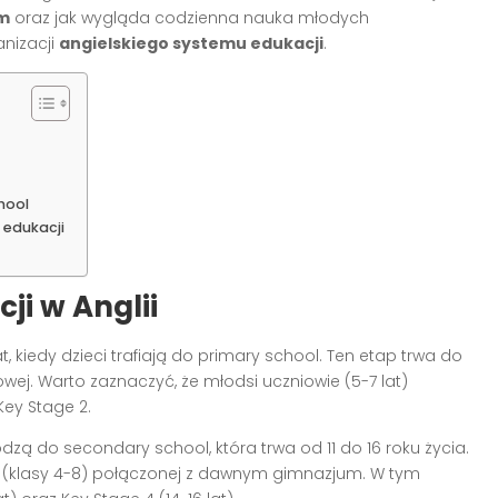
m
oraz jak wygląda codzienna nauka młodych
ganizacji
angielskiego systemu edukacji
.
hool
 edukacji
i w Anglii
t, kiedy dzieci trafiają do primary school. Ten etap trwa do
wej. Warto zaznaczyć, że młodsi uczniowie (5-7 lat)
 Key Stage 2.
zą do secondary school, która trwa od 11 do 16 roku życia.
j (klasy 4-8) połączonej z dawnym gimnazjum. W tym