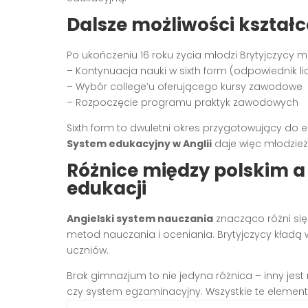
Dalsze możliwości kształ
Po ukończeniu 16 roku życia młodzi Brytyjczycy maj
– Kontynuacja nauki w sixth form (odpowiednik l
– Wybór college’u oferującego kursy zawodowe
– Rozpoczęcie programu praktyk zawodowych
Sixth form to dwuletni okres przygotowujący do 
System edukacyjny w Anglii
daje więc młodzież
Różnice między polskim 
edukacji
Angielski system nauczania
znacząco różni się
metod nauczania i oceniania. Brytyjczycy kładą 
uczniów.
Brak gimnazjum to nie jedyna różnica – inny jes
czy system egzaminacyjny. Wszystkie te elementy 