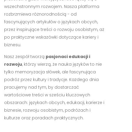
wszechstronnym rozwojem. Nasza platforma
rozbrzmiewa różnorodnością - od
fascynujących artykułów o językach obcych,
przez inspirujące treści o rozwoju osobistym, aż
po praktyczne wskazówki dotyczące kariery i
biznesu.
Nasz zespół tworzą
pasjonaci edukacji i
rozwoju
, którzy wierzą, że nauka języków to nie
tylko memoryzacja słówek, ale fascynująca
podróż przez kultury i tradycje. Każdego dnia
pracujemy nad tym, by dostarczać
wartościowe treści w sześciu kluczowych
obszarach: językach obcych, edukacji, karierze i
biznesie, rozwoju osobistym, podróżach i
kulturze oraz poradach praktycznych.