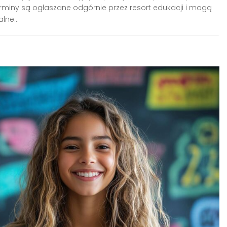
rminy są ogłaszane odgórnie przez resort edukacji i mogą
lne...