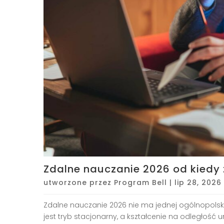
Zdalne nauczanie 2026 od kiedy
utworzone przez
Program Bell
|
lip 28, 2026
Zdalne nauczanie 2026 nie ma jednej ogólnopolsk
jest tryb stacjonarny, a kształcenie na odległość u