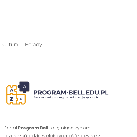
 kultura
Porady
Portal
Program Bell
to tętniąca życiem
przestrzeń, gdzie wielojęzyczność łączy się z