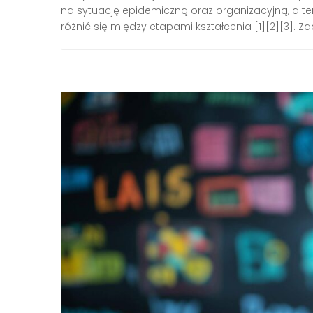
na sytuację epidemiczną oraz organizacyjną, a te
różnić się między etapami kształcenia [1][2][3]. Zda