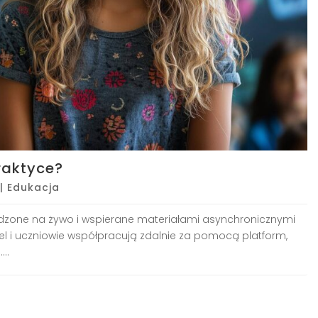
raktyce?
|
Edukacja
adzone na żywo i wspierane materiałami asynchronicznymi
l i uczniowie współpracują zdalnie za pomocą platform,
..