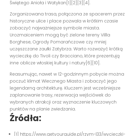
Świętego Anioła i Watykan[1][2][3][4].
Zorganizowana trasa, połączona ze spacerem przez
historyczne ulice i place pozwala w krótkim czasie
zobaczyć najważniejsze symbole miasta.
Urozmaiceniem mogą być zielone tereny Villla
Borghese, Ogrody Pomarańczowe czy mniej
uczęszczane zaułki Zatybrza. Warto rozważyć krótką
wycieczkę do Tivoli czy Bracciano, które prezentują
inne oblicze włoskiej kultury i natury[6][10].
Reasumując, nawet w 12-godzinnym pobycie można
poczuć klimat Wiecznego Miasta i zobaczyć jego
legendarną architekturę. Kluczem jest wcześniejsze
zaplanowanie trasy, rezerwacja wejściówek do
wybranych atrakcji oraz wyznaczenie kluczowych
punktów na planie zwiedzania.
Źródła:
[1] https://www.getyourguide.pl/rzym-l33/wycieczki-