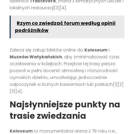
dzielnica
Trastevere
, znana z klimatycznych uliczek i
lokalnych restauracji[3][4].
Rzym co zwiedzać forum według opinii
podróżników
Zaleca się zakup biletów online do
Koloseum
i
Muzeów Watykańskich
, aby zminimalizować czas
oczekiwania w kolejkach. Przejście tej trasy pieszo
pozwoli w pełni docenić atmosferę i różnorodność
rzymskich dzielnic, umożliwiając jednocześnie
odpoczynek w licznych kawiarniach lub parkach[1][2]
[3][4].
Najsłynniejsze punkty na
trasie zwiedzania
Koloseum
to monumentalna arena z 79 roku n.e.,