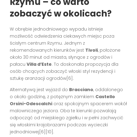
Rzymu – co warto
zobaczyć w okolicach?
W obrębie jednodniowego wypadu istnieje
możliwość odwiedzenia ciekawych miejsc poza
ścisłym centrum Rzymu. Jednym z
rekomendowanych kierunków jest
Tivoli
, położone
około 30 minut od miasta, słynące z ogrodów i
pałacu
Villa d’Este
. To doskonała propozycja dla
osób chcących zobaczyć włoski styl rezydencji i
sztukę aranżacji ogrodów[6].
Alternatywą jest wyjazd do
Bracciano
, oddalonego
o około godzinę, z potężnym zamkiem
Castello
Orsini-Odescalchi
oraz spokojnym spacerem wokół
malowniczego jeziora. Oba te kierunki pozwalają
odpocząć od miejskiego zgiełku i w pełni zachwycić
się włoskimi krajobrazami podczas wycieczki
jednodniowej[6][10].