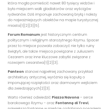
która mogła pomieścić nawet 80 tysięcy widzów i
była miejscem walk gladiatorów oraz wyścigów
rydwanów. Dziś imponuje zachowaną bryłą i należy
do najważniejszych obiektów na mapie turystycznej
miasta[1][2][3][5].
Forum Romanum
jest historycznym centrum
politycznym i religijnym starożytnego Rzymu. Spacer
przez to miejsce pozwala zobaczyć nie tylko ruiny
świątyń, ale także miejsca powiązane z Juliuszem
Cezarem oraz inne kluczowe zabytki związane z
rozwojem cesarstwa[1][2][3].
Panteon
stanowi najpełniej zachowany przykład
architektury antycznej, wyróżnia się kopułą o
imponującej rozpiętości oraz darmowym wejściem
dla zwiedzających[2][3].
Warto również odwiedzić
Piazza Navona
– serce
barokowego Rzymu – oraz
Fontannę di Trevi
,
największą fontannę w mieście ozdobioną posągiem