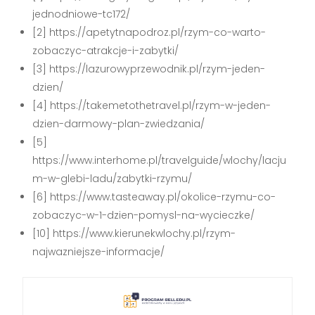
jednodniowe-tc172/
[2] https://apetytnapodroz.pl/rzym-co-warto-
zobaczyc-atrakcje-i-zabytki/
[3] https://lazurowyprzewodnik.pl/rzym-jeden-
dzien/
[4] https://takemetothetravel.pl/rzym-w-jeden-
dzien-darmowy-plan-zwiedzania/
[5]
https://www.interhome.pl/travelguide/wlochy/lacju
m-w-glebi-ladu/zabytki-rzymu/
[6] https://www.tasteaway.pl/okolice-rzymu-co-
zobaczyc-w-1-dzien-pomysl-na-wycieczke/
[10] https://www.kierunekwlochy.pl/rzym-
najwazniejsze-informacje/