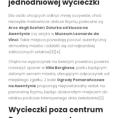
jednodniowej wycieczki
Dla osób chcących odkryć mniej oczywiste, choć
niezwykle malownicze oblicze Rzymu, polecane są
Arco degli Acetari
,
Dziurka od klucza na
Awentynie
czy wizyta w
Muzeum Leonardo da
Vinci
. Takie miejsca pozwalają poczuć autentyczną
atmosferę miasta i oddalić się od najbardziej
zatłoczonych szlaków[3][4].
Chętni na wypoczynek na świeżym powietrzu powinni
rozważyć spacer w
Villa Borghese
, parku będącym
zielonym sercem miasta, oferującym odpoczynek od
miejskiego zgiełku. Z kolei
Ogrody Pomarańczowe
na Awentynie
proponują niepowtarzalny widok na
panoramę Rzymu, będąc doskonałym miejscem do
relaksu podczas intensywnego dnia zwiedzania[2].
Wycieczki poza centrum