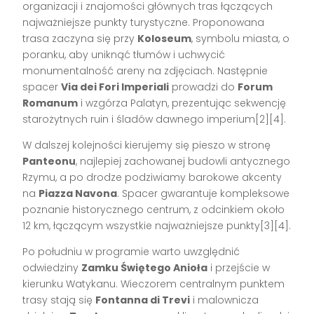
organizacji i znajomości głównych tras łączących
najważniejsze punkty turystyczne. Proponowana
trasa zaczyna się przy
Koloseum
, symbolu miasta, o
poranku, aby uniknąć tłumów i uchwycić
monumentalność areny na zdjęciach. Następnie
spacer
Via dei Fori Imperiali
prowadzi do
Forum
Romanum
i wzgórza Palatyn, prezentując sekwencję
starożytnych ruin i śladów dawnego imperium[2][4].
W dalszej kolejności kierujemy się pieszo w stronę
Panteonu
, najlepiej zachowanej budowli antycznego
Rzymu, a po drodze podziwiamy barokowe akcenty
na
Piazza Navona
. Spacer gwarantuje kompleksowe
poznanie historycznego centrum, z odcinkiem około
12 km, łączącym wszystkie najważniejsze punkty[3][4].
Po południu w programie warto uwzględnić
odwiedziny
Zamku Świętego Anioła
i przejście w
kierunku Watykanu. Wieczorem centralnym punktem
trasy stają się
Fontanna di Trevi
i malownicza