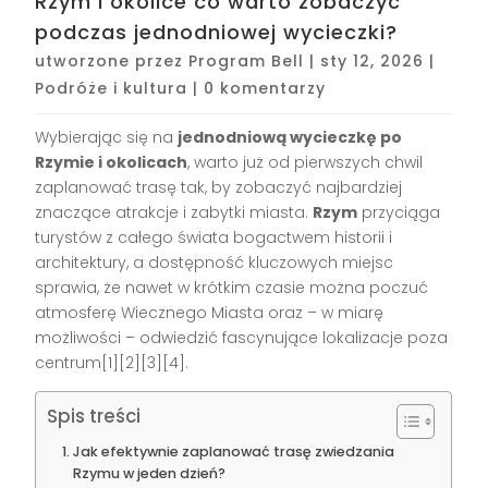
Rzym i okolice co warto zobaczyć
podczas jednodniowej wycieczki?
utworzone przez
Program Bell
|
sty 12, 2026
|
Podróże i kultura
|
0 komentarzy
Wybierając się na
jednodniową wycieczkę po
Rzymie i okolicach
, warto już od pierwszych chwil
zaplanować trasę tak, by zobaczyć najbardziej
znaczące atrakcje i zabytki miasta.
Rzym
przyciąga
turystów z całego świata bogactwem historii i
architektury, a dostępność kluczowych miejsc
sprawia, że nawet w krótkim czasie można poczuć
atmosferę Wiecznego Miasta oraz – w miarę
możliwości – odwiedzić fascynujące lokalizacje poza
centrum[1][2][3][4].
Spis treści
Jak efektywnie zaplanować trasę zwiedzania
Rzymu w jeden dzień?