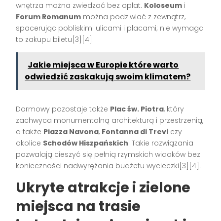
wnętrza można zwiedzać bez opłat.
Koloseum
i
Forum Romanum
można podziwiać z zewnątrz,
spacerując pobliskimi ulicami i placami; nie wymaga
to zakupu biletu[3][4].
Jakie miejsca w Europie które warto
odwiedzić zaskakują swoim klimatem?
Darmowy pozostaje także
Plac św. Piotra
, który
zachwyca monumentalną architekturą i przestrzenią,
a także
Piazza Navona
,
Fontanna di Trevi
czy
okolice
Schodów Hiszpańskich
. Takie rozwiązania
pozwalają cieszyć się pełnią rzymskich widoków bez
konieczności nadwyrężania budżetu wycieczki[3][4].
Ukryte atrakcje i zielone
miejsca na trasie