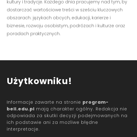
kultury i tradycje. Każdego dnia pracujemy nad tym, by
dostarczać wartościowe treści w sześciu kluczowych
obszarach: językach obcych, edukacji, karierze i
biznesie, rozwoju osobistym, podróżach i kulturze oraz
poradach praktycznych.
Użytkowniku!
Informacje zawarte na stronie
program-
bell.edu.pl
mają charakter ogólny. Redakcja nie
odpowiada za skutki decyzji podejmowanych na
ich podstawie ani za możliwe błędne
interpretacje.