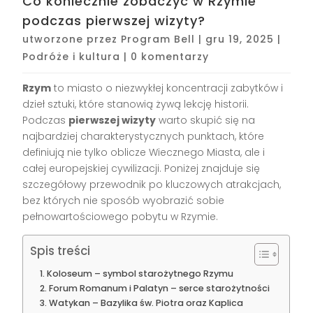
Co koniecznie zobaczyć w Rzymie
podczas pierwszej wizyty?
utworzone przez
Program Bell
|
gru 19, 2025
|
Podróże i kultura
|
0 komentarzy
Rzym
to miasto o niezwykłej koncentracji zabytków i
dzieł sztuki, które stanowią żywą lekcję historii.
Podczas
pierwszej wizyty
warto skupić się na
najbardziej charakterystycznych punktach, które
definiują nie tylko oblicze Wiecznego Miasta, ale i
całej europejskiej cywilizacji. Poniżej znajduje się
szczegółowy przewodnik po kluczowych atrakcjach,
bez których nie sposób wyobrazić sobie
pełnowartościowego pobytu w Rzymie.
Spis treści
Koloseum – symbol starożytnego Rzymu
Forum Romanum i Palatyn – serce starożytności
Watykan – Bazylika św. Piotra oraz Kaplica