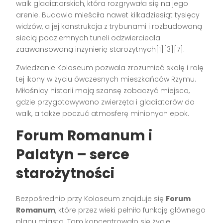
walk gladiatorskich, która rozgrywała się na jego
arenie. Budowla mieściła nawet kilkadziesiąt tysięcy
widzów, a jej konstrukcja z trybunami i rozbudowaną
siecią podziemnych tuneli odzwierciedla
zaawansowaną inżynierię starożytnych[1][3][7].
Zwiedzanie Koloseum pozwala zrozumieć skalę i rolę
tej ikony w życiu ówczesnych mieszkańców Rzymu.
Miłośnicy historii mają szansę zobaczyć miejsca,
gdzie przygotowywano zwierzęta i gladiatorów do
walk, a także poczuć atmosferę minionych epok.
Forum Romanum i
Palatyn – serce
starożytności
Bezpośrednio przy Koloseum znajduje się
Forum
Romanum
, które przez wieki pełniło funkcję głównego
placu miasta. Tam koncentrowało się życie