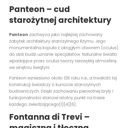
Panteon – cud
starożytnej architektury
Panteon
zachwyca jako najlepiej zachowany
zabytek architektury starożytnego Rzymu. Jego
monumentalna kopuła z okrągłym otworem (oculus)
do dziś budzi uznanie specjalistów. Naturalne światło
wpadające przez oculus tworzy niezwykłą atmosferę
we wnętrzu świątyni.
Panteon wzniesiono około 126 roku n.e., a trwałość tej
konstrukcji świadczy o kunszcie starożytnych
budowniczych. Dzięki zachowaniu pierwotnej bryły i
funkcjonalności stanowi istotny punkt na trasie
każdego zwiedzającego[1][4][6].
Fontanna di Trevi –
magiczna i tłoczna