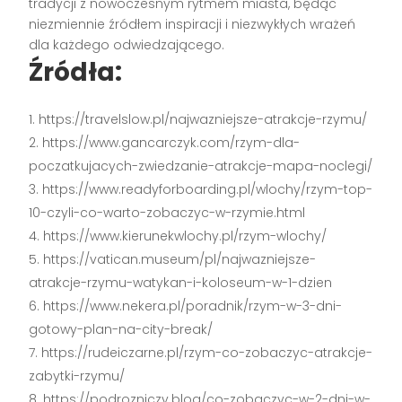
tradycji z nowoczesnym rytmem miasta, będąc
niezmiennie źródłem inspiracji i niezwykłych wrażeń
dla każdego odwiedzającego.
Źródła:
https://travelslow.pl/najwazniejsze-atrakcje-rzymu/
https://www.gancarczyk.com/rzym-dla-
poczatkujacych-zwiedzanie-atrakcje-mapa-noclegi/
https://www.readyforboarding.pl/wlochy/rzym-top-
10-czyli-co-warto-zobaczyc-w-rzymie.html
https://www.kierunekwlochy.pl/rzym-wlochy/
https://vatican.museum/pl/najwazniejsze-
atrakcje-rzymu-watykan-i-koloseum-w-1-dzien
https://www.nekera.pl/poradnik/rzym-w-3-dni-
gotowy-plan-na-city-break/
https://rudeiczarne.pl/rzym-co-zobaczyc-atrakcje-
zabytki-rzymu/
https://podrozniczy.blog/co-zobaczyc-w-2-dni-w-