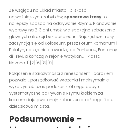
Ze względu na układ miasta i bliskość
najważniejszych zabytków,
spacerowe trasy
to
najlepszy sposób na odkrywanie Rzymu. Planowanie
wyprawy na 2-3 dni umożliwia spokojne zobaczenie
głównych atrakcji bez pośpiechu. Najczęstsze trasy
zaczynają się od Koloseum, przez Forum Romanum i
Palatyn, następnie prowadzą do Panteonu, Fontanny
di Trevi, a kończą w rejonie Watykanu i Piazza
Navona[1][2][6][8][9].
Połączenie starożytności z renesansem i barokiem
pozwala uporządkować wrażenia i maksymalnie
wykorzystać czas podczas krótkiego pobytu.
Systematyczne odkrywanie Rzymu krokiem za
krokiem daje gwarancję zobaczenia każdego filaru
dziedzictwa miasta.
Podsumowanie –