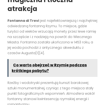
atrakcja
Fontanna di Trevi
jest najefektowniejszą i najchętniej
odwiedzaną fontanną Rzymu. To miejsce, gdzie
turyści od wieków wrzucają monety przez lewe ramię
na szczęście i z nadzieją na powrót do Wiecznego
Miasta. Fontanna została ukończona w 1453 roku, a
jej woda pochodzi z antycznego akweduktu z
czasów Augusta[1][4].
Co warto obejrzeć w Rzymie podczas
krótkiego pobytu?
Rzeźby i wodotryski prezentują kunszt barokowej
sztuki monumentalnej, czyniąc z tego miejsca stały
punkt fotograficznych wspomnień. Atmosfera wokół
fontanny stanowi kwintesencję rzymskiej energii i
romantyzmu.