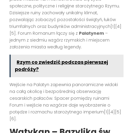
społeczne, polityczne i religijne starożytnego Rzymu.
Dzisiejsze ruiny zachowały unikalny klimat,
pozwalając zobaczyć pozostałości świątyń, łuków
triumfalnych oraz budynków administracyjnych[1][4]
[5]. Forum Romanum łączy się z
Palatynem
–
jednym z siedmiu wzgórz rzymskich i miejscem
założenia miasta według legendy.
Rzym co zwiedzić podczas pierwszej
podróży?
Wejście na Palatyn zapewnia panoramiczne widoki
na całą okolicę i bezpośrednią obserwację
cesarskich pałaców. Spacer pomiędzy ruinami
Forum i wejście na wzgórze daje wyobrażenie o
potędze i rozmachu starożytnego imperium[1][4][5]
[6].
Watykan – Bazylika św.