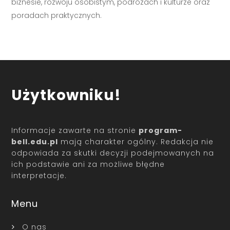
biznesie, rozwoju osobistym, podróżach i kulturze oraz
poradach praktycznych.
Użytkowniku!
Informacje zawarte na stronie
program-
bell.edu.pl
mają charakter ogólny. Redakcja nie
odpowiada za skutki decyzji podejmowanych na
ich podstawie ani za możliwe błędne
interpretacje.
Menu
O nas