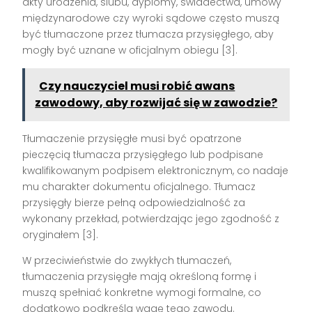
akty urodzenia, ślubu, dyplomy, świadectwa, umowy
międzynarodowe czy wyroki sądowe często muszą
być tłumaczone przez tłumacza przysięgłego, aby
mogły być uznane w oficjalnym obiegu [3].
Czy nauczyciel musi robić awans
zawodowy, aby rozwijać się w zawodzie?
Tłumaczenie przysięgłe musi być opatrzone
pieczęcią tłumacza przysięgłego lub podpisane
kwalifikowanym podpisem elektronicznym, co nadaje
mu charakter dokumentu oficjalnego. Tłumacz
przysięgły bierze pełną odpowiedzialność za
wykonany przekład, potwierdzając jego zgodność z
oryginałem [3].
W przeciwieństwie do zwykłych tłumaczeń,
tłumaczenia przysięgłe mają określoną formę i
muszą spełniać konkretne wymogi formalne, co
dodatkowo podkreśla wagę tego zawodu.