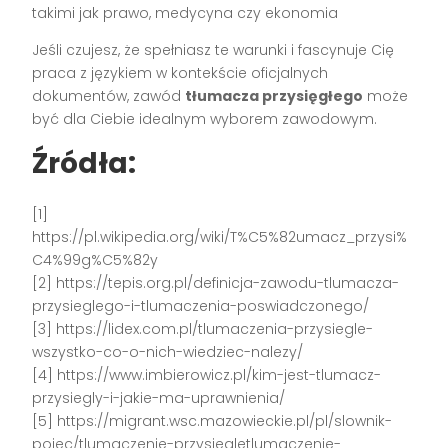
takimi jak prawo, medycyna czy ekonomia
Jeśli czujesz, że spełniasz te warunki i fascynuje Cię
praca z językiem w kontekście oficjalnych
dokumentów, zawód
tłumacza przysięgłego
może
być dla Ciebie idealnym wyborem zawodowym.
Źródła:
[1]
https://pl.wikipedia.org/wiki/T%C5%82umacz_przysi%
C4%99g%C5%82y
[2] https://tepis.org.pl/definicja-zawodu-tlumacza-
przysieglego-i-tlumaczenia-poswiadczonego/
[3] https://lidex.com.pl/tlumaczenia-przysiegle-
wszystko-co-o-nich-wiedziec-nalezy/
[4] https://www.imbierowicz.pl/kim-jest-tlumacz-
przysiegly-i-jakie-ma-uprawnienia/
[5] https://migrant.wsc.mazowieckie.pl/pl/slownik-
pojec/tlumaczenie-przysiegletlumaczenie-