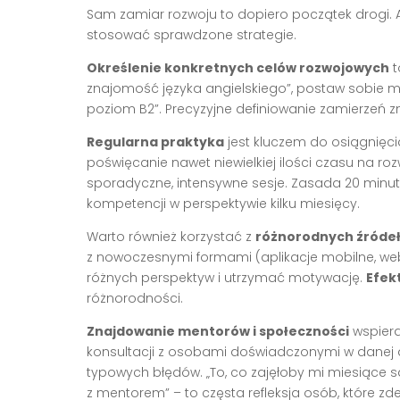
Sam zamiar rozwoju to dopiero początek drogi. 
stosować sprawdzone strategie.
Określenie konkretnych celów rozwojowych
t
znajomość języka angielskiego”, postaw sobie mi
poziom B2”. Precyzyjne definiowanie zamierzeń z
Regularna praktyka
jest kluczem do osiągnięci
poświęcanie nawet niewielkiej ilości czasu na roz
sporadyczne, intensywne sesje. Zasada 20 min
kompetencji w perspektywie kilku miesięcy.
Warto również korzystać z
różnorodnych źródeł
z nowoczesnymi formami (aplikacje mobilne, web
różnych perspektyw i utrzymać motywację.
Efek
różnorodności.
Znajdowanie mentorów i społeczności
wspiera
konsultacji z osobami doświadczonymi w danej d
typowych błędów. „To, co zajęłoby mi miesiące 
z mentorem” – to częsta refleksja osób, które z