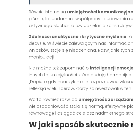
Równie istotne są
umiejętności komunikacyjn
piśmie, to fundament współpracy i budowania rela
aktywnego słuchania czy udzielania konstruktywne
Zdolności analityczne i krytyczne myślenie
to
decyzje. W świecie zalewającym nas informacjami,
wniosków staje się nieoceniona. Rozwijanie ty
manipulacji.
Nie można też zapominać o
inteligencji emocj
innych to umiejętności, które budują harmonijne
„Dopiero gdy nauczyłem się rozpoznawać własn
refleksja wielu liderów, którzy zainwestowali w ten
Warto również rozwijać
umiejętność zarządzani
wielozadaniowość stała się normą, efektywne pl
równowagę i osiągać cele bez nadmiernego stre
W jaki sposób skutecznie 