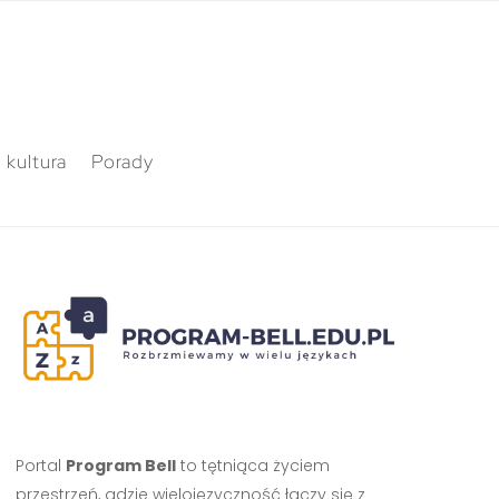
 kultura
Porady
Portal
Program Bell
to tętniąca życiem
przestrzeń, gdzie wielojęzyczność łączy się z