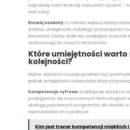
naprawdę mam kontrolę nad swoim życiem” – to
nad sobą.
Rozwój osobisty
to również większa elastyczność
zmiana, umiejętność szybkiego przyswajania now
bezcenna. Osoby stale się rozwijające znacznie ł
dostosowują do nowych okoliczności.
Które umiejętności warto 
kolejności?
Wybór obszarów rozwoju powinien być przemyśla
jednak umiejętności uniwersalne, które przynoszą 
Kompetencje cyfrowe
znajdują się dzisiaj na s
posługiwaniu się nowoczesnymi technologiami s
obsługę popularnych programów, ale również o 
wykorzystania ich w praktyce.
Kim jest trener kompetencji miękkich i