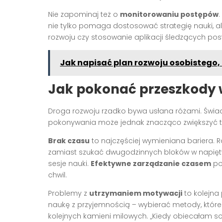
Nie zapominaj też o
monitorowaniu postępów
nie tylko pomaga dostosować strategię nauki, a
rozwoju czy stosowanie aplikacji śledzących 
Jak napisać plan rozwoju osobistego
Jak pokonać przeszkody w
Droga rozwoju rzadko bywa usłana różami. Świ
pokonywania może jednak znacząco zwiększyć t
Brak czasu
to najczęściej wymieniana bariera. 
zamiast szukać dwugodzinnych bloków w napiętym
sesje nauki.
Efektywne zarządzanie czasem
po
chwil.
Problemy z
utrzymaniem motywacji
to kolejna
naukę z przyjemnością – wybierać metody, które
kolejnych kamieni milowych. „Kiedy obiecałam s