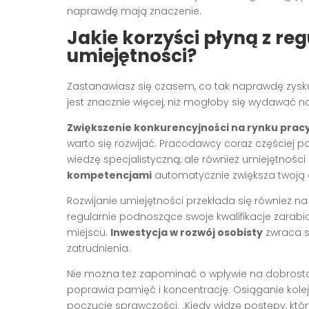
naprawdę mają znaczenie.
Jakie korzyści płyną z re
umiejętności?
Zastanawiasz się czasem, co tak naprawdę zysku
jest znacznie więcej, niż mogłoby się wydawać na
Zwiększenie konkurencyjności na rynku prac
warto się rozwijać. Pracodawcy coraz częściej 
wiedzę specjalistyczną, ale również umiejętności
kompetencjami
automatycznie zwiększa twoją
Rozwijanie umiejętności przekłada się również n
regularnie podnoszące swoje kwalifikacje zarabiaj
miejscu.
Inwestycja w rozwój osobisty
zwraca s
zatrudnienia.
Nie można też zapominać o wpływie na dobrosta
poprawia pamięć i koncentrację. Osiąganie kole
poczucie sprawczości. „Kiedy widzę postępy, któ