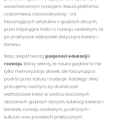
wszechstronnym rozwojem. Nasza platforma
rozbrzmiewa różnorodnością - od
fascynujących artykułów o językach obcych,
przez inspirujące treści o rozwoju osobistym, aż
po praktyczne wskazówki dotyczące kariery i
biznesu.
Nasz zespół tworzą
pasjonaci edukacji i
rozwoju
, którzy wierzą, że nauka języków to nie
tylko memoryzacja słówek, ale fascynująca
podróż przez kultury i tradycje. Każdego dnia
pracujemy nad tym, by dostarczać
wartościowe treści w sześciu kluczowych
obszarach: językach obcych, edukacji, karierze i
biznesie, rozwoju osobistym, podróżach i
kulturze oraz poradach praktycznych.