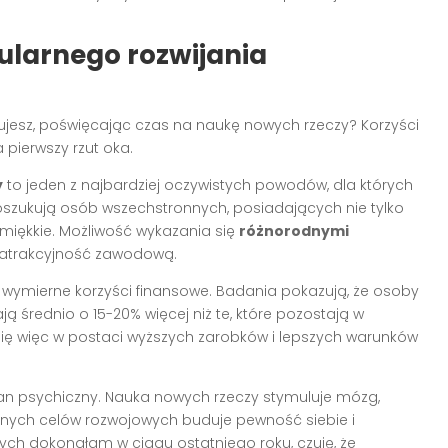
gularnego rozwijania
jesz, poświęcając czas na naukę nowych rzeczy? Korzyści
 pierwszy rzut oka.
y
to jeden z najbardziej oczywistych powodów, dla których
poszukują osób wszechstronnych, posiadających nie tylko
 miękkie. Możliwość wykazania się
różnorodnymi
 atrakcyjność zawodową.
a wymierne korzyści finansowe. Badania pokazują, że osoby
ą średnio o 15-20% więcej niż te, które pozostają w
ię więc w postaci wyższych zarobków i lepszych warunków
n psychiczny. Nauka nowych rzeczy stymuluje mózg,
jnych celów rozwojowych buduje pewność siebie i
rych dokonałam w ciągu ostatniego roku, czuję, że