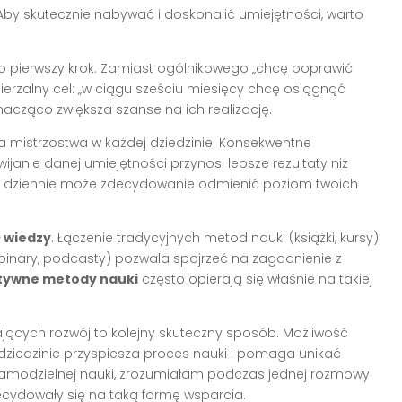
Aby skutecznie nabywać i doskonalić umiejętności, warto
o pierwszy krok. Zamiast ogólnikowego „chcę poprawić
erzalny cel: „w ciągu sześciu miesięcy chcę osiągnąć
nacząco zwiększa szanse na ich realizację.
a mistrzostwa w każdej dziedzinie. Konsekwentne
wijanie danej umiejętności przynosi lepsze rezultaty niż
ut dziennie może zdecydowanie odmienić poziom twoich
 wiedzy
. Łączenie tradycyjnych metod nauki (książki, kursy)
inary, podcasty) pozwala spojrzeć na zagadnienie z
tywne metody nauki
często opierają się właśnie na takiej
jących rozwój to kolejny skuteczny sposób. Możliwość
ziedzinie przyspiesza proces nauki i pomaga unikać
samodzielnej nauki, zrozumiałam podczas jednej rozmowy
decydowały się na taką formę wsparcia.