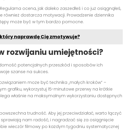
. Regularna ocena, jak daleko zaszedłeś i co już osiągnąłeś,
le również dostarcza motywacji. Prowadzenie dziennika
postępy może być w tym bardzo pomocne.
, który naprawdę Cię zmotywuje?
 rozwijaniu umiejętności?
adomość potencjalnych przeszkód i sposobów ich
woje szanse na sukces.
Rozwiązaniem może być technika „małych kroków” –
 grafiku, wykorzystuj 15-minutowe przerwy na krótkie
lega właśnie na maksymalnym wykorzystaniu dostępnych
 powszechna trudność. Aby jej przeciwdziałać, warto łączyć
 sprawiają nam radość, i nagradzać się za osiągnięcie
obie wieczór filmowy po każdym tygodniu systematycznej