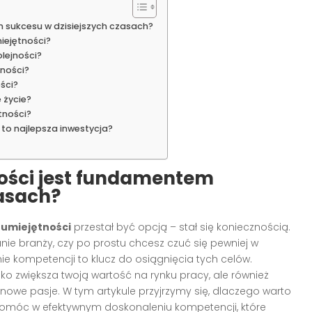
 sukcesu w dzisiejszych czasach?
miejętności?
olejności?
tności?
ści?
 życie?
tności?
to najlepsza inwestycja?
ości jest fundamentem
zasach?
 umiejętności
przestał być opcją – stał się koniecznością.
nie branży, czy po prostu chcesz czuć się pewniej w
 kompetencji to klucz do osiągnięcia tych celów.
lko zwiększa twoją wartość na rynku pracy, ale również
owe pasje. W tym artykule przyjrzymy się, dlaczego warto
 pomóc w efektywnym doskonaleniu kompetencji, które