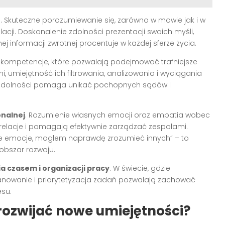
e
. Skuteczne porozumiewanie się, zarówno w mowie jak i w
cji. Doskonalenie zdolności prezentacji swoich myśli,
j informacji zwrotnej procentuje w każdej sferze życia.
 kompetencje, które pozwalają podejmować trafniejsze
 umiejętność ich filtrowania, analizowania i wyciągania
ch zdolności pomaga unikać pochopnych sądów i
onalnej
. Rozumienie własnych emocji oraz empatia wobec
 relacje i pomagają efektywnie zarządzać zespołami.
e emocje, mogłem naprawdę zrozumieć innych” – to
 obszar rozwoju.
a czasem i organizacji pracy
. W świecie, gdzie
anowanie i priorytetyzacja zadań pozwalają zachować
su.
rozwijać nowe umiejętności?