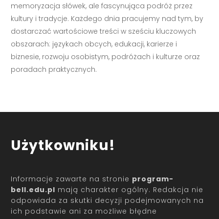
memoryzacja słówek, ale fascynująca podróż przez
kultury i tradycje. Każdego dnia pracujemy nad tym, by
dostarczać wartościowe treści w sześciu kluczowych
obszarach: językach obcych, edukacji, karierze i
biznesie, rozwoju osobistym, podróżach i kulturze oraz
poradach praktycznych.
Użytkowniku!
Informacje zawarte na stronie
program-
bell.edu.pl
mają charakter ogólny. Redakcja nie
odpowiada za skutki decyzji podejmowanych na
ich podstawie ani za możliwe błędne