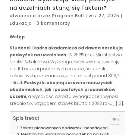
na uczelniach staną się faktem?
utworzone przez
Program Bell
|
wrz 27, 2025
|
Edukacja
|
0 komentarzy
Wstęp
Studenci i kadra akademicka od dawna oczekują
podwyżek na uczelniach
. W 2025 roku Ministerstwo
Nauki i Szkolnictwa Wyższego zwiększyło subwencję
dla 101 uczelni publicznych oraz części uczelni
kościelnych, przeznaczając na ten cel ponad 806,7
mln zł.
Podwyżki obejmą zarówno nauczycieli
akademickich, jak i pozostałych pracowników
uczelni
, a wysokość wzrostu wynagrodzeń wynosi
średnio 5% względem stawek brutto z 2023 roku[1][3].
Spis treści
Zakres planowanych podwyżek i beneficjenci
Mechanizm wdrażania podwyżek na polskich