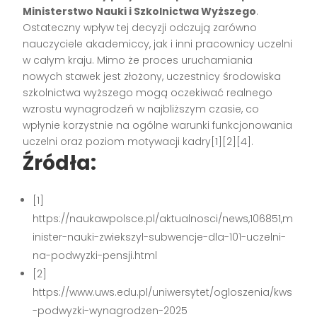
Ministerstwo Nauki i Szkolnictwa Wyższego
.
Ostateczny wpływ tej decyzji odczują zarówno
nauczyciele akademiccy, jak i inni pracownicy uczelni
w całym kraju. Mimo że proces uruchamiania
nowych stawek jest złożony, uczestnicy środowiska
szkolnictwa wyższego mogą oczekiwać realnego
wzrostu wynagrodzeń w najbliższym czasie, co
wpłynie korzystnie na ogólne warunki funkcjonowania
uczelni oraz poziom motywacji kadry[1][2][4].
Źródła:
[1]
https://naukawpolsce.pl/aktualnosci/news,106851,m
inister-nauki-zwiekszyl-subwencje-dla-101-uczelni-
na-podwyzki-pensji.html
[2]
https://www.uws.edu.pl/uniwersytet/ogloszenia/kws
-podwyzki-wynagrodzen-2025