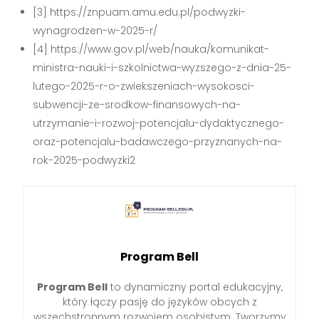
[3] https://znpuam.amu.edu.pl/podwyzki-
wynagrodzen-w-2025-r/
[4] https://www.gov.pl/web/nauka/komunikat-
ministra-nauki-i-szkolnictwa-wyzszego-z-dnia-25-
lutego-2025-r-o-zwiekszeniach-wysokosci-
subwencji-ze-srodkow-finansowych-na-
utrzymanie-i-rozwoj-potencjalu-dydaktycznego-
oraz-potencjalu-badawczego-przyznanych-na-
rok-2025-podwyzki2
Program Bell
Program Bell
to dynamiczny portal edukacyjny,
który łączy pasję do języków obcych z
wszechstronnym rozwojem osobistym. Tworzymy