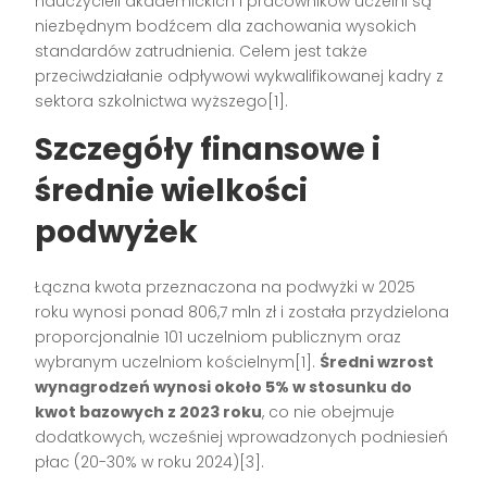
nauczycieli akademickich i pracowników uczelni są
niezbędnym bodźcem dla zachowania wysokich
standardów zatrudnienia. Celem jest także
przeciwdziałanie odpływowi wykwalifikowanej kadry z
sektora szkolnictwa wyższego[1].
Szczegóły finansowe i
średnie wielkości
podwyżek
Łączna kwota przeznaczona na podwyżki w 2025
roku wynosi ponad 806,7 mln zł i została przydzielona
proporcjonalnie 101 uczelniom publicznym oraz
wybranym uczelniom kościelnym[1].
Średni wzrost
wynagrodzeń wynosi około 5% w stosunku do
kwot bazowych z 2023 roku
, co nie obejmuje
dodatkowych, wcześniej wprowadzonych podniesień
płac (20-30% w roku 2024)[3].