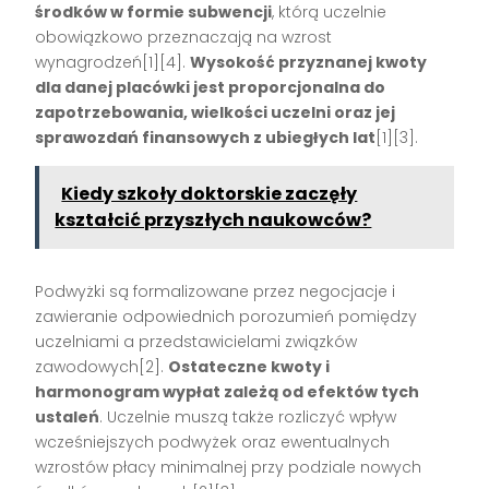
środków w formie subwencji
, którą uczelnie
obowiązkowo przeznaczają na wzrost
wynagrodzeń[1][4].
Wysokość przyznanej kwoty
dla danej placówki jest proporcjonalna do
zapotrzebowania, wielkości uczelni oraz jej
sprawozdań finansowych z ubiegłych lat
[1][3].
Kiedy szkoły doktorskie zaczęły
kształcić przyszłych naukowców?
Podwyżki są formalizowane przez negocjacje i
zawieranie odpowiednich porozumień pomiędzy
uczelniami a przedstawicielami związków
zawodowych[2].
Ostateczne kwoty i
harmonogram wypłat zależą od efektów tych
ustaleń
. Uczelnie muszą także rozliczyć wpływ
wcześniejszych podwyżek oraz ewentualnych
wzrostów płacy minimalnej przy podziale nowych