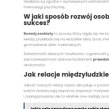
działania są zgodne z wyznawanymi wartościami, 
równowagi psychicznej.
W jaki sposób rozwój oso
sukces?
Rozwój osobisty
to proces, który nigdy się nie k
wiedzy przekłada się na wszystkie sfery życia. In
gromadzenie dóbr materialnych.
Świadomość własnych możliwości i ograniczeń p
samoświadomość stanowi fundament
prawdzi
okoliczności.
Jak relacje międzyludzki
Jakość naszych relacji często decyduje o poziomi
ludźmi dostarczają wsparcia, inspiracji i motyw
i zaangażowania, ale to właśnie one nadają życi
Jakie cele zawodowe warto sobie sta