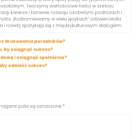
osobistym. Tworzymy wartościowe treści w sześciu
ji, karierze i biznesie, rozwoju osobistym, podróżach i
motto „Rozbrzmiewamy w wielu językach” odzwierciedla
za i rozwój spotykają się z międzykulturowym dialogiem.
bez drukowania poradników?
, by osiągnąć sukces?
dową i osiągnąć spełnienie?
aby odnieść sukces?
agane pola są oznaczone
*