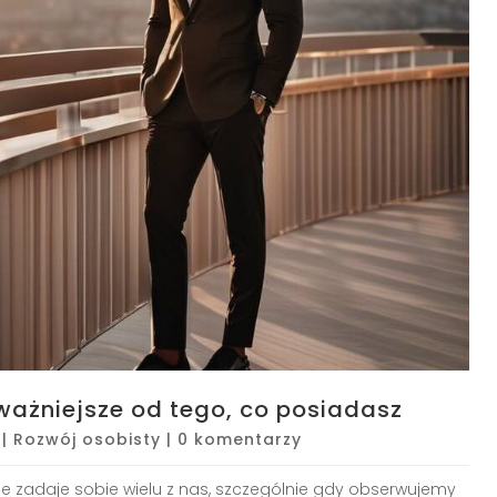
ważniejsze od tego, co posiadasz
|
Rozwój osobisty
|
0 komentarzy
ie zadaje sobie wielu z nas, szczególnie gdy obserwujemy