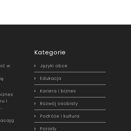
Kategorie
ić w
Języki obce
Edukacja
ię
Kariera i biznes
biznes
u i
Rozwój osobisty
w…
Podróże i kultura
racają
Porady