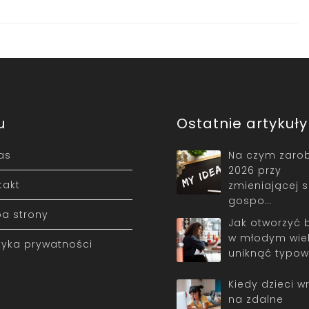
u
Ostatnie artykuły
as
Na czym zarob
2026 przy
takt
zmieniającej s
gospo…
a strony
Jak otworzyć 
w młodym wiek
ityka prywatności
uniknąć typo
Kiedy dzieci w
na zdalne