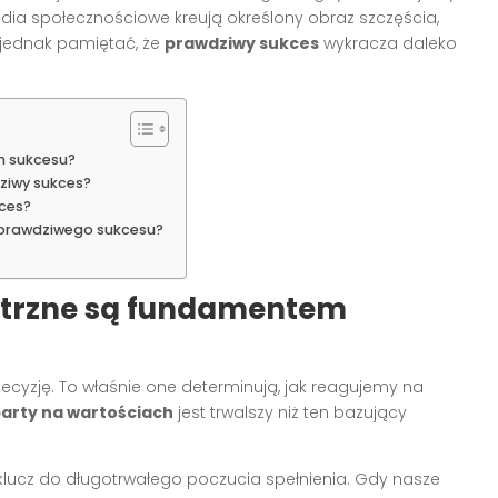
 media społecznościowe kreują określony obraz szczęścia,
o jednak pamiętać, że
prawdziwy sukces
wykracza daleko
m sukcesu?
ziwy sukces?
kces?
 prawdziwego sukcesu?
ętrzne są fundamentem
cyzję. To właśnie one determinują, jak reagujemy na
arty na wartościach
jest trwalszy niż ten bazujący
lucz do długotrwałego poczucia spełnienia. Gdy nasze