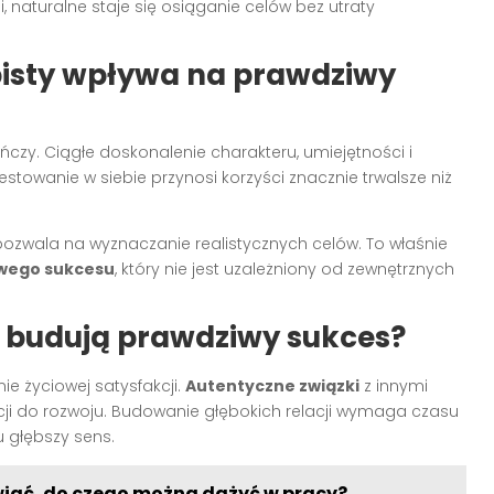
naturalne staje się osiąganie celów bez utraty
bisty wpływa na prawdziwy
ończy. Ciągłe doskonalenie charakteru, umiejętności i
westowanie w siebie przynosi korzyści znacznie trwalsze niż
ozwala na wyznaczanie realistycznych celów. To właśnie
wego sukcesu
, który nie jest uzależniony od zewnętrznych
e budują prawdziwy sukces?
e życiowej satysfakcji.
Autentyczne związki
z innymi
acji do rozwoju. Budowanie głębokich relacji wymaga czasu
u głębszy sens.
wiać, do czego można dążyć w pracy?