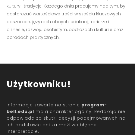
kultury i tradycje. Każdego dnia pracujemy nad tym, by
dostarczać wartościowe treści w sześciu kluczowych
obszarach: językach obcych, edukacji, karierze i
biznesie, rozwoju osobistym, podróżach i kulturze oraz
poradach praktycznych.
Użytkowniku!
Informacje zawarte na stronie
program-
bell.edu.pl
mają charakter ogólny. Redakcja nie
odpowiada za skutki decyzji podejmowanych na
ich podstawie ani za możliwe błędne
interpretacje.