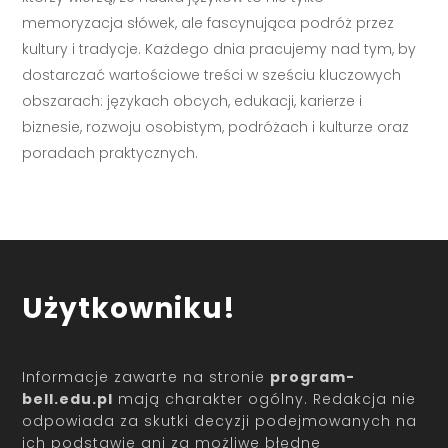
memoryzacja słówek, ale fascynująca podróż przez
kultury i tradycje. Każdego dnia pracujemy nad tym, by
dostarczać wartościowe treści w sześciu kluczowych
obszarach: językach obcych, edukacji, karierze i
biznesie, rozwoju osobistym, podróżach i kulturze oraz
poradach praktycznych.
Użytkowniku!
Informacje zawarte na stronie
program-
bell.edu.pl
mają charakter ogólny. Redakcja nie
odpowiada za skutki decyzji podejmowanych na
ich podstawie ani za możliwe błędne