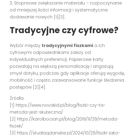
3. Stopniowe zwiększanie materiału – rozpoczynanie
od mniejszej ilości informacji i systematyczne
dodawanie nowych [1][3].
Tradycyjne czy cyfrowe?
Wybór między
tradycyjnymi fiszkami
a ich
cyfrowymi odpowiednikami zależy od
indywidualnych preferencji. Papierowe karty
pozwalają na większą personalizację i angażują
zmysł dotyku, podczas gdy aplikacje oferują wygodę,
mobilność i często zaawansowane funkcje śledzenia
postępów [2][4].
Źródła:
[1] https://www.novakid.pl/blog/fiszki-czy-ta-
metoda-jest-skuteczna/
[2] https://karolbocian.pl/blog/2019/11/29/metoda-
fiszek/
[3] https://studiagdanskie.pl/2024/10/29/fiszki-jako-