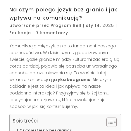
Na czym polega język bez granic i jak
wpływa na komunikację?
utworzone przez
Program Bell
|
sty 14, 2025
|
Edukacja
|
0 komentarzy
Komunikacja międzyludzka to fundament naszego
społeczeństwa. W dzisiejszym zglobalizowanym
świecie, gdzie granice między kulturami zacierają się
coraz bardziej, pojawia się potrzeba uniwersalnego
sposobu porozumiewania się. To właśnie tutaj
wkracza koncepcja
języka bez granic
. Ale czym
dokładnie jest ta idea i jak wpływa na nasze
codzienne interakcje? Przyjrzyjmy się bliżej temu
fascynującemu zjawisku, które rewolucjonizuje
sposób, w jaki się komunikujemy.
Spis treści
Czym jest język bez granic?