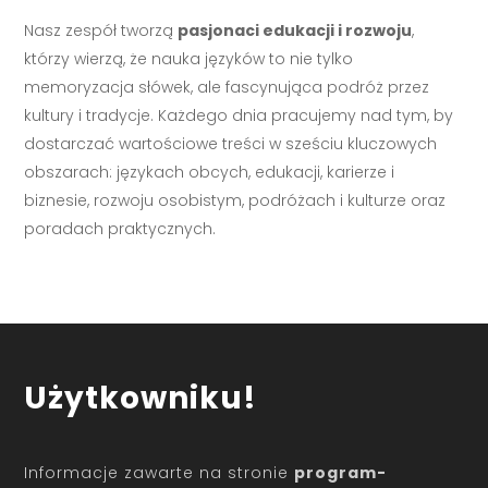
Nasz zespół tworzą
pasjonaci edukacji i rozwoju
,
którzy wierzą, że nauka języków to nie tylko
memoryzacja słówek, ale fascynująca podróż przez
kultury i tradycje. Każdego dnia pracujemy nad tym, by
dostarczać wartościowe treści w sześciu kluczowych
obszarach: językach obcych, edukacji, karierze i
biznesie, rozwoju osobistym, podróżach i kulturze oraz
poradach praktycznych.
Użytkowniku!
Informacje zawarte na stronie
program-