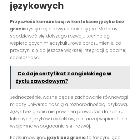
językowych
Przyszłość komunikacji w kontekście języka bez
granic
rysuje się niezwykle obiecująco. Możemy
spodziewać się dalszego rozwoju technologii
wspierających międzykulturowe porozumienie, co
przyczyni się do jeszcze większej integracji globalnej
społeczności.
Co daje certyfikat z angielskiego w
życiu zawodowym?
Jednocześnie, ważne będzie zachowanie równowagi
między uniwersalnością a różnorodnością językową.
Język bez granic nie powinien prowadzić do zaniku
lokalnych języków i dialektów, ale raczej wspierać ich
wzajemne wzbogacanie się i rozwój.
Podsumowując,
język bez granic
to fascynująca