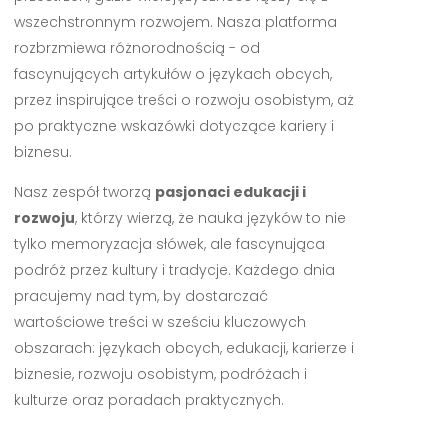
wszechstronnym rozwojem. Nasza platforma
rozbrzmiewa różnorodnością - od
fascynujących artykułów o językach obcych,
przez inspirujące treści o rozwoju osobistym, aż
po praktyczne wskazówki dotyczące kariery i
biznesu.
Nasz zespół tworzą
pasjonaci edukacji i
rozwoju
, którzy wierzą, że nauka języków to nie
tylko memoryzacja słówek, ale fascynująca
podróż przez kultury i tradycje. Każdego dnia
pracujemy nad tym, by dostarczać
wartościowe treści w sześciu kluczowych
obszarach: językach obcych, edukacji, karierze i
biznesie, rozwoju osobistym, podróżach i
kulturze oraz poradach praktycznych.