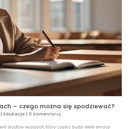
diach – czego można się spodziewać?
|
Edukacja
|
0 komentarzy
ent studiów wyższych, który często budzi wiele emocji