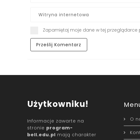
Zapamiętaj moje dane w tej przeglądarce 
Użytkowniku!
Men
O n
Informacje zawarte na
stronie
program-
Kon
bell.edu.pl
mają charakter