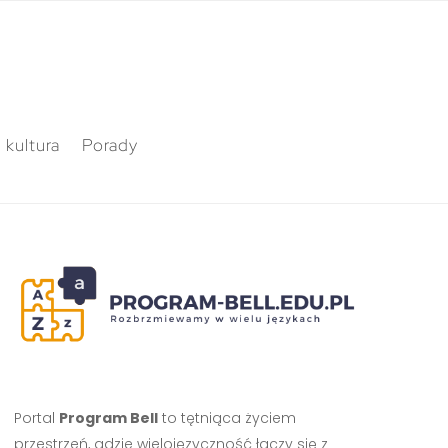
 kultura
Porady
Portal
Program Bell
to tętniąca życiem
przestrzeń, gdzie wielojęzyczność łączy się z