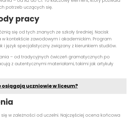
ia – od A2 do C1. To kluczowy element, który pozwala
h potrzeb uczących się.
ody pracy
nią się od tych znanych ze szkoły średniej. Nacisk
yka w kontekście zawodowym i akademickim. Program
jak i język specjalistyczny związany z kierunkiem studiów.
zania – od tradycyjnych ćwiczeń gramatycznych po
ują z autentycznymi materiałami, takimi jak artykuły
e osiągają uczniowie w liceum?
enia
 się w zależności od uczelni. Najczęściej ocena końcowa