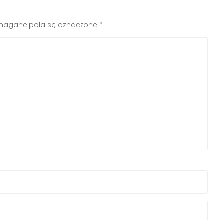
agane pola są oznaczone
*