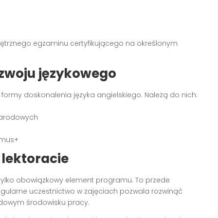
nętrznego egzaminu certyfikującego na określonym
zwoju językowego
formy doskonalenia języka angielskiego. Należą do nich:
narodowych
smus+
 lektoracie
 tylko obowiązkowy element programu. To przede
egularne uczestnictwo w zajęciach pozwala rozwinąć
dowym środowisku pracy.