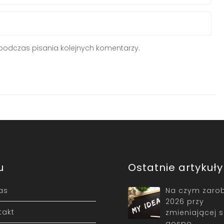
podczas pisania kolejnych komentarzy.
u
Ostatnie artykuły
as
Na czym zarob
2026 przy
takt
zmieniającej s
gospo…