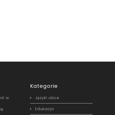
Kategorie
ić w
Języki obce
Edukacja
ię