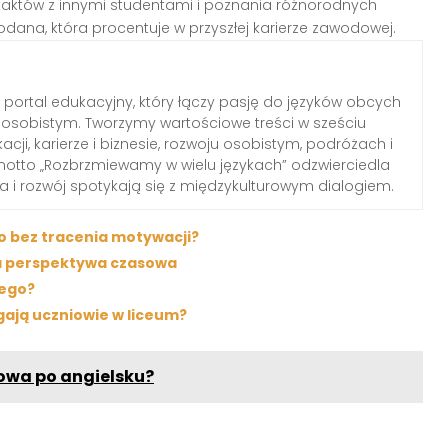
taktów z innymi studentami i poznania różnorodnych
dana, która procentuje w przyszłej karierze zawodowej.
portal edukacyjny, który łączy pasję do języków obcych
osobistym. Tworzymy wartościowe treści w sześciu
ji, karierze i biznesie, rozwoju osobistym, podróżach i
motto „Rozbrzmiewamy w wielu językach” odzwierciedla
za i rozwój spotykają się z międzykulturowym dialogiem.
go bez tracenia motywacji?
ona perspektywa czasowa
iego?
gają uczniowie w liceum?
owa po angielsku?