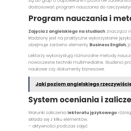
są do grup o odpowiednim poziomie zaawansowan
dostosować program nauczania do rzeczywistyc
Program nauczania i met
Zajęcia z angielskiego na studiach
znacząco róż
kładziony jest na praktyczne wykorzystanie jęz
obejmuje zarówno elementy
Business English
, 
Lektorzy wykorzystują różnorodne metody nauc
nowoczesne techniki multimedialne. Studenci prac
naukowe czy dokumenty biznesowe.
Jaki poziom angielskiego rzeczywiści
System oceniania i zalicz
Warunki zaliczenia
lektoratu językowego
różnią
składa się z kilku elementów:
– aktywności podczas zajęć