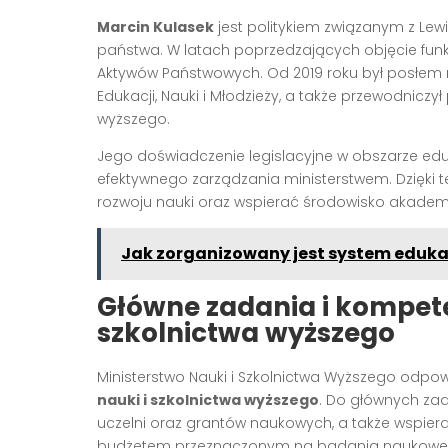
Marcin Kulasek
jest politykiem związanym z Le
państwa. W latach poprzedzających objęcie funkcji
Aktywów Państwowych. Od 2019 roku był posłem n
Edukacji, Nauki i Młodzieży, a także przewodniczy
wyższego.
Jego doświadczenie legislacyjne w obszarze edu
efektywnego zarządzania ministerstwem. Dzięki t
rozwoju nauki oraz wspierać środowisko akademi
Jak zorganizowany jest system edukacj
Główne zadania i kompete
szkolnictwa wyższego
Ministerstwo Nauki i Szkolnictwa Wyższego odpo
nauki i szkolnictwa wyższego
. Do głównych za
uczelni oraz grantów naukowych, a także wspiera
budżetem przeznaczonym na badania naukowe or