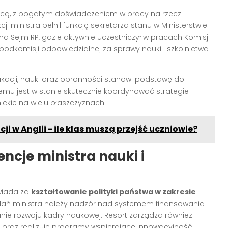
wicą, z bogatym doświadczeniem w pracy na rzecz
 ministra pełnił funkcję sekretarza stanu w Ministerstwie
a Sejm RP, gdzie aktywnie uczestniczył w pracach Komisji
ł podkomisji odpowiedzialnej za sprawy nauki i szkolnictwa
kacji, nauki oraz obronności stanowi podstawę do
emu jest w stanie skutecznie koordynować strategie
ckie na wielu płaszczyznach.
i w Anglii - ile klas muszą przejść uczniowie?
ncje ministra nauki i
wiada za
kształtowanie polityki państwa w zakresie
dań ministra należy nadzór nad systemem finansowania
nie rozwoju kadry naukowej. Resort zarządza również
az realizuje programy wspierające innowacyjność i