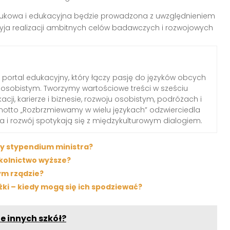
aukowa i edukacyjna będzie prowadzona z uwzględnieniem
rzyja realizacji ambitnych celów badawczych i rozwojowych
portal edukacyjny, który łączy pasję do języków obcych
osobistym. Tworzymy wartościowe treści w sześciu
ji, karierze i biznesie, rozwoju osobistym, podróżach i
motto „Rozbrzmiewamy w wielu językach” odzwierciedla
za i rozwój spotykają się z międzykulturowym dialogiem.
ały stypendium ministra?
szkolnictwo wyższe?
ym rządzie?
i – kiedy mogą się ich spodziewać?
e innych szkół?