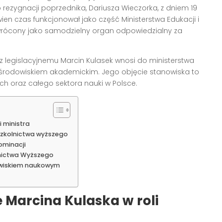
 rezygnacji poprzednika, Dariusza Wieczorka, z dniem 19
wien czas funkcjonował jako część Ministerstwa Edukacji i
zywrócony jako samodzielny organ odpowiedzialny za
 legislacyjnemu Marcin Kulasek wnosi do ministerstwa
 środowiskiem akademickim. Jego objęcie stanowiska to
h oraz całego sektora nauki w Polsce.
i ministra
 szkolnictwa wyższego
ominacji
lnictwa Wyższego
dowiskiem naukowym
 Marcina Kulaska w roli