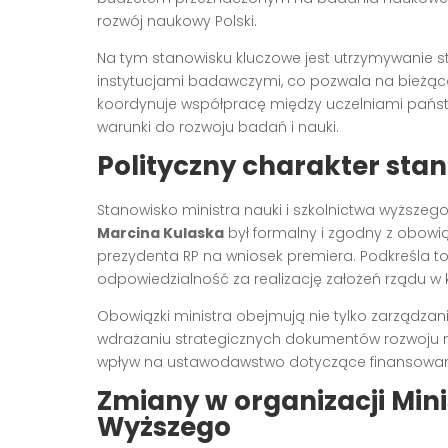
rozwój naukowy Polski.
Na tym stanowisku kluczowe jest utrzymywanie s
instytucjami badawczymi, co pozwala na bieżąc
koordynuje współpracę między uczelniami pańs
warunki do rozwoju badań i nauki.
Polityczny charakter sta
Stanowisko ministra nauki i szkolnictwa wyższeg
Marcina Kulaska
był formalny i zgodny z obowi
prezydenta RP na wniosek premiera. Podkreśla t
odpowiedzialność za realizację założeń rządu w 
Obowiązki ministra obejmują nie tylko zarządzani
wdrażaniu strategicznych dokumentów rozwoju na
wpływ na ustawodawstwo dotyczące finansowani
Zmiany w organizacji Mini
Wyższego