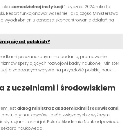
o jako
samodzielnej instytucji
1 stycznia 2024 roku to
ki. Resort funkcjonował wcześniej jako część Ministerstwa
 jego wyodrębnieniu oznacza skoncentrowanie działań na
nią się od polskich?
e środkami przeznaczonymi na badania, promowanie
izmów sprzyjających rozwojowi kadry naukowej. Minister
tytucji o znaczącym wpływie na przyszłość polskiej nauki i
a z uczelniami i środowiskiem
tem jest
dialog ministra z akademickimi środowiskami
.
na postulaty naukowców i osób związanych z wyższym
z instytucjami takimi jak Polska Akademia Nauk odpowiada
a sektora naukowego.