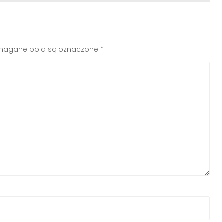
agane pola są oznaczone
*