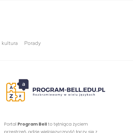
 kultura
Porady
Portal
Program Bell
to tętniąca życiem
przestrzeń, gdzie wielojęzyczność łączy się z