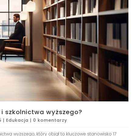
i i szkolnictwa wyższego?
5
|
Edukacja
|
0 komentarzy
nictwa wyższego, który objął to kluczowe stanowisko 17