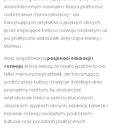
wszechstronnym rozwojem. Nasza platforma
rozbrzmiewa różnorodnością - od
fascynujących artykułów o językach obcych,
przez inspirujące treści o rozwoju osobistym, aż
po praktyczne wskazówki dotyczące kariery i
biznesu.
Nasz zespół tworzą
pasjonaci edukacji i
rozwoju
, którzy wierzą, że nauka języków to nie
tylko memoryzacja słówek, ale fascynująca
podróż przez kultury i tradycje. Każdego dnia
pracujemy nad tym, by dostarczać
wartościowe treści w sześciu kluczowych
obszarach: językach obcych, edukacji, karierze i
biznesie, rozwoju osobistym, podróżach i
kulturze oraz poradach praktycznych.