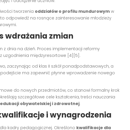
ajęć i odciążenie uczniów.
iwości tworzenia
oddziałów o profilu mundurowym
w
st to odpowiedź na rosnące zainteresowanie młodzieży
urowymi.
es wdrażania zmian
an z dnia na dzień. Proces implementacji reformy
z uzgodnienia międzyresortowe [4][5].
o, zaczynając od klas II szkół ponadpodstawowych, a
akie podejście ma zapewnić płynne wprowadzenie nowego
ramowe do nowych przedmiotów, co stanowi formalny krok
kreślają szczegółowe cele kształcenia, treści nauczania
edukacji obywatelskiej i zdrowotnej
.
kwalifikacje i wynagrodzenia
 dla kadry pedagogicznej. Określono
kwalifikacje dla