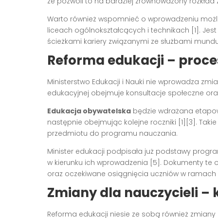
że pozwoli to na bardziej zrównoważony rozkład z
Warto również wspomnieć o wprowadzeniu możl
liceach ogólnokształcących i technikach [1]. Je
ścieżkami kariery związanymi ze służbami mund
Reforma edukacji – proc
Ministerstwo Edukacji i Nauki nie wprowadza zmi
edukacyjnej obejmuje konsultacje społeczne ora
Edukacja obywatelska
będzie wdrażana etapow
następnie obejmując kolejne roczniki [1][3]. T
przedmiotu do programu nauczania.
Minister edukacji podpisała już podstawy prog
w kierunku ich wprowadzenia [5]. Dokumenty te o
oraz oczekiwane osiągnięcia uczniów w ramach
Zmiany dla nauczycieli – 
Reforma edukacji niesie ze sobą również zmiany