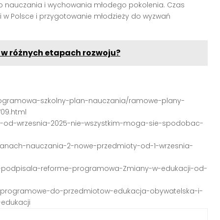
do nauczania i wychowania młodego pokolenia. Czas
i w Polsce i przygotowanie młodzieży do wyzwań
 w różnych etapach rozwoju?
-programowa-szkolny-plan-nauczania/ramowe-plany-
09.html
ch-od-wrzesnia-2025-nie-wszystkim-moga-sie-spodobac-
planach-nauczania-2-nowe-przedmioty-od-1-wrzesnia-
a-podpisala-reforme-programowa-Zmiany-w-edukacji-od-
y-programowe-do-przedmiotow-edukacja-obywatelska-i-
edukacji