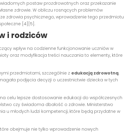
w świadomych postaw prozdrowotnych oraz przekazanie
 własne zdrowie. W obliczu rosnących problemów
erze zdrowia psychicznego, wprowadzenie tego przedmiotu
połeczne [4][5].
 i rodziców
aczący wpływ na codzienne funkcjonowanie uczniów w
mioty oraz modyfikacja treści nauczania to elementy, które
owymi przedmiotami, szczególnie z
edukacją zdrowotną
,
agała podjęcia decyzji o uczestnictwie dziecka w tych
na celu lepsze dostosowanie edukacji do współczesnych
lstwo czy świadoma dbałość o zdrowie. Ministerstwo
nia u młodych ludzi kompetencji, które będą przydatne w
tóre obejmuje nie tylko wprowadzenie nowych