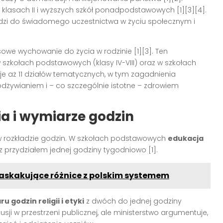
lasach II i wyższych szkół ponadpodstawowych [1][3][4].
dzi do świadomego uczestnictwa w życiu społecznym i
we wychowanie do życia w rodzinie [1][3]. Ten
szkołach podstawowych (klasy IV-VIII) oraz w szkołach
 aż 11 działów tematycznych, w tym zagadnienia
dżywianiem i – co szczególnie istotne – zdrowiem
a i wymiarze godzin
 w rozkładzie godzin. W szkołach podstawowych
edukacja
 z przydziałem jednej godziny tygodniowo [1].
 zaskakujące różnice z polskim systemem
 godzin religii i etyki
z dwóch do jednej godziny
sji w przestrzeni publicznej, ale ministerstwo argumentuje,