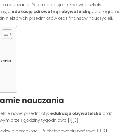
m nauczania. Reforma obejmie zarówno szkoły
zając
edukację zdrowotną i obywatelską
do programu
n niektórych przedmiotów oraz finansów nauczycieli.
dzenia
ramie nauczania
pełnie nowe przedmioty:
edukacja obywatelska
oraz
wymiarze 1 godziny tygodniowo [1][3].
wiedzy o demokracji i funkcjonowaniu państwa [1][2].