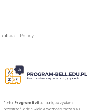
 kultura
Porady
Portal
Program Bell
to tętniąca życiem
przestrzeń, gdzie wielojęzyczność łączy się z