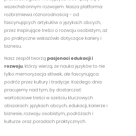
wszechstronnym rozwojem. Nasza platforma
rozbrzmiewa różnorodnością - od
fascynujących artykułów o językach obcych,
przez inspirujące treści o rozwoju osobistym, aż
po praktyczne wskazówki dotyczące kariery i
biznesu.
Nasz zespół tworzą
pasjonaci edukacji i
rozwoju
, którzy wierzą, że nauka języków to nie
tylko memoryzacja słówek, ale fascynująca
podróż przez kultury i tradycje. Każdego dnia
pracujemy nad tym, by dostarczać
wartościowe treści w sześciu kluczowych
obszarach: językach obcych, edukacji, karierze i
biznesie, rozwoju osobistym, podróżach i
kulturze oraz poradach praktycznych.