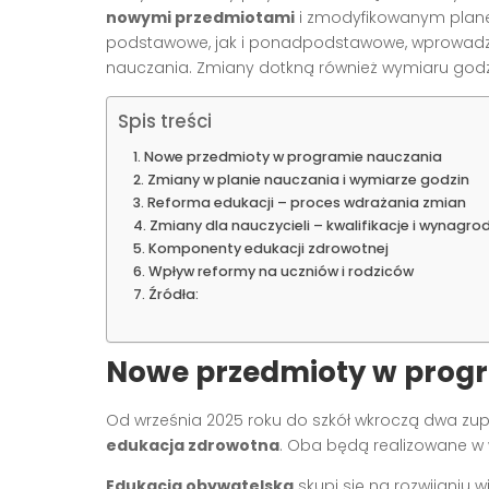
nowymi przedmiotami
i zmodyfikowanym plane
podstawowe, jak i ponadpodstawowe, wprowad
nauczania. Zmiany dotkną również wymiaru godzi
Spis treści
Nowe przedmioty w programie nauczania
Zmiany w planie nauczania i wymiarze godzin
Reforma edukacji – proces wdrażania zmian
Zmiany dla nauczycieli – kwalifikacje i wynagro
Komponenty edukacji zdrowotnej
Wpływ reformy na uczniów i rodziców
Źródła:
Nowe przedmioty w prog
Od września 2025 roku do szkół wkroczą dwa zu
edukacja zdrowotna
. Oba będą realizowane w 
Edukacja obywatelska
skupi się na rozwijaniu 