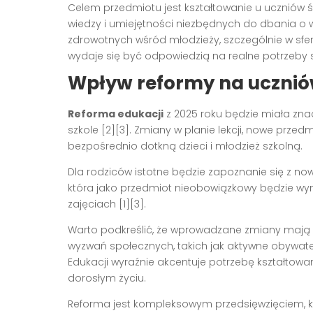
Celem przedmiotu jest kształtowanie u ucznió
wiedzy i umiejętności niezbędnych do dbania o
zdrowotnych wśród młodzieży, szczególnie w sf
wydaje się być odpowiedzią na realne potrzeby s
Wpływ reformy na uczniów
Reforma edukacji
z 2025 roku będzie miała zn
szkole [2][3]. Zmiany w planie lekcji, nowe przed
bezpośrednio dotkną dzieci i młodzież szkolną.
Dla rodziców istotne będzie zapoznanie się z n
która jako przedmiot nieobowiązkowy będzie wym
zajęciach [1][3].
Warto podkreślić, że wprowadzane zmiany mają 
wyzwań społecznych, takich jak aktywne obywate
Edukacji wyraźnie akcentuje potrzebę kształtowa
dorosłym życiu.
Reforma jest kompleksowym przedsięwzięciem, k