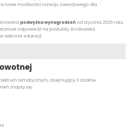
era nowe możliwości rozwoju zawodowego dla
 planowana
podwyżka wynagrodzeń
od stycznia 2025 roku
 stanowi odpowiedź na postulaty środowiska
 sektorze edukacji.
rowotnej
pektrum tematycznym, obejmujący 11 działów
ień znajdą się:
mi