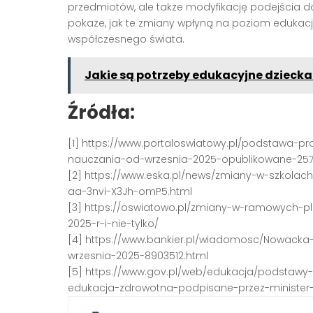
przedmiotów, ale także modyfikację podejścia 
pokaże, jak te zmiany wpłyną na poziom edukacj
współczesnego świata.
Jakie są potrzeby edukacyjne dziecka
Źródła:
[1] https://www.portaloswiatowy.pl/podstawa
nauczania-od-wrzesnia-2025-opublikowane-257
[2] https://www.eska.pl/news/zmiany-w-szkola
aa-3nvi-X3Jh-omP5.html
[3] https://oswiatowo.pl/zmiany-w-ramowych-
2025-r-i-nie-tylko/
[4] https://www.bankier.pl/wiadomosc/Nowack
wrzesnia-2025-8903512.html
[5] https://www.gov.pl/web/edukacja/podstaw
edukacja-zdrowotna-podpisane-przez-minister-