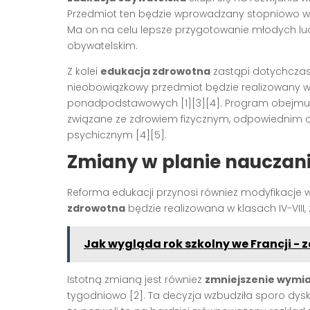
Przedmiot ten będzie wprowadzany stopniowo w k
Ma on na celu lepsze przygotowanie młodych lu
obywatelskim.
Z kolei
edukacja zdrowotna
zastąpi dotychczaso
nieobowiązkowy przedmiot będzie realizowany w 
ponadpodstawowych [1][3][4]. Program obejmuje
związane ze zdrowiem fizycznym, odpowiednim o
psychicznym [4][5].
Zmiany w planie nauczani
Reforma edukacji przynosi również modyfikacje
zdrowotna
będzie realizowana w klasach IV-VIII,
Jak wygląda rok szkolny we Francji -
Istotną zmianą jest również
zmniejszenie wymiaru
tygodniowo [2]. Ta decyzja wzbudziła sporo dysku