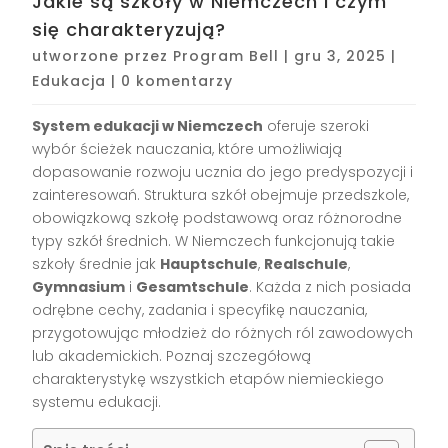
Jakie są szkoły w Niemczech i czym
się charakteryzują?
utworzone przez
Program Bell
|
gru 3, 2025
|
Edukacja
|
0 komentarzy
System edukacji w Niemczech
oferuje szeroki
wybór ścieżek nauczania, które umożliwiają
dopasowanie rozwoju ucznia do jego predyspozycji i
zainteresowań. Struktura szkół obejmuje przedszkole,
obowiązkową szkołę podstawową oraz różnorodne
typy szkół średnich. W Niemczech funkcjonują takie
szkoły średnie jak
Hauptschule
,
Realschule
,
Gymnasium
i
Gesamtschule
. Każda z nich posiada
odrębne cechy, zadania i specyfikę nauczania,
przygotowując młodzież do różnych ról zawodowych
lub akademickich. Poznaj szczegółową
charakterystykę wszystkich etapów niemieckiego
systemu edukacji.