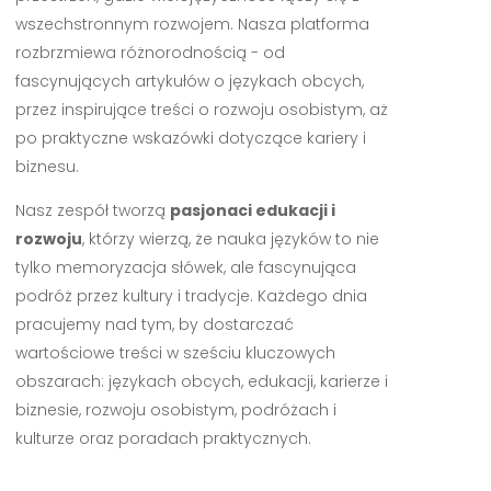
wszechstronnym rozwojem. Nasza platforma
rozbrzmiewa różnorodnością - od
fascynujących artykułów o językach obcych,
przez inspirujące treści o rozwoju osobistym, aż
po praktyczne wskazówki dotyczące kariery i
biznesu.
Nasz zespół tworzą
pasjonaci edukacji i
rozwoju
, którzy wierzą, że nauka języków to nie
tylko memoryzacja słówek, ale fascynująca
podróż przez kultury i tradycje. Każdego dnia
pracujemy nad tym, by dostarczać
wartościowe treści w sześciu kluczowych
obszarach: językach obcych, edukacji, karierze i
biznesie, rozwoju osobistym, podróżach i
kulturze oraz poradach praktycznych.