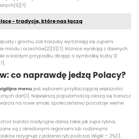
anych[3][7].
sce - tradycje, które nas łączą
pusty i grochu, zaś Kaszuby wyróżniają się zupami
e miodu i orzechów[2][3][7]. Różnice wynikają z dawnych
 ale w każdym przypadku dbając o symbolikę liczby 12
7].
w: co naprawdę jedzą Polacy?
wigilijne menu
jest wyborem przytłaczającej większości
znych dań[1]. Największą popularnością cieszą się barszcz
otwarcia na nowe smaki, społeczeństwo pozostaje wierne
choć bardzo tradycyjne dania, takie jak zupa rybna,
związane są z określonymi regionami lub rodzinnymi
olaków rezygnuje z jedzenia ryb podczas Wigilii — 2%[1].