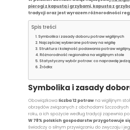
pierogi z kapustą i grzybami, kapusta z grzyba
tradycji oraz jest wyrazem różnorodności reg
Spis treści
Symbolika i zasady doboru potraw wigilijnych
Najczęściej wybierane potrawy na wigilię
Struktura i kolejność podawania potraw wigilijn
Różnorodność regionalna na wigilijnym stole
Statystyczny wybór potraw: co naprawdę jedzą
Źródła:
Symbolika i zasady dobor
Obowiązkowa
liczba 12 potraw
na wigilijnym st
obrzędów związanych z obchodami Szczodrych G
roku, a ich spożycie według tradycji zapewnia p
W 78% polskich gospodarstw przygotowuje się
świadczy o silnym przywiązaniu do zwyczaju i je