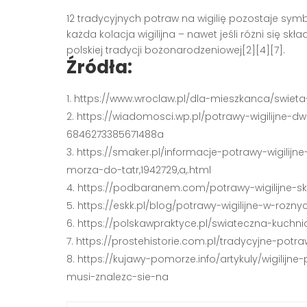
12 tradycyjnych potraw na wigilię pozostaje sym
każda kolacja wigilijna – nawet jeśli różni się 
polskiej tradycji bożonarodzeniowej[2][4][7].
Źródła:
https://www.wroclaw.pl/dla-mieszkanca/swiet
https://wiadomosci.wp.pl/potrawy-wigilijne-
6846273385671488a
https://smaker.pl/informacje-potrawy-wigilij
morza-do-tatr,1942729,a,.html
https://podbaranem.com/potrawy-wigilijne-sk
https://eskk.pl/blog/potrawy-wigilijne-w-ro
https://polskawpraktyce.pl/swiateczna-kuchnia
https://prostehistorie.com.pl/tradycyjne-potr
https://kujawy-pomorze.info/artykuly/wigilijne
musi-znalezc-sie-na