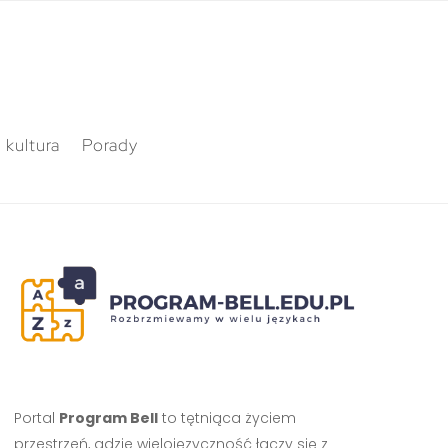
 kultura
Porady
Portal
Program Bell
to tętniąca życiem
przestrzeń, gdzie wielojęzyczność łączy się z