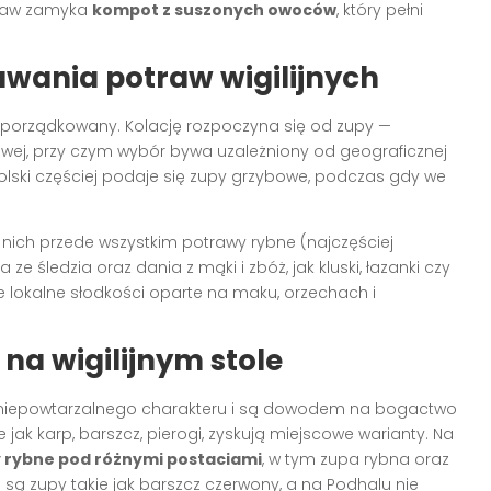
estaw zamyka
kompot z suszonych owoców
, który pełni
awania potraw wigilijnych
 uporządkowany. Kolację rozpoczyna się od zupy —
wej, przy czym wybór bywa uzależniony od geograficznej
 Polski częściej podaje się zupy grzybowe, podczas gdy we
nich przede wszystkim potrawy rybne (najczęściej
ze śledzia oraz dania z mąki i zbóż, jak kluski, łazanki czy
 lokalne słodkości oparte na maku, orzechach i
na wigilijnym stole
iepowtarzalnego charakteru i są dowodem na bogactwo
e jak karp, barszcz, pierogi, zyskują miejscowe warianty. Na
 rybne pod różnymi postaciami
, w tym zupa rybna oraz
są zupy takie jak barszcz czerwony, a na Podhalu nie