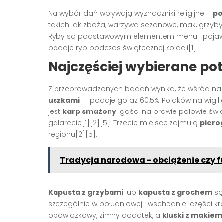
Na wybór dań wpływają wyznaczniki religijne –
po
takich jak zboża, warzywa sezonowe, mak, grzyby,
Ryby są podstawowym elementem menu i pojawiaj
podaje ryb podczas świątecznej kolacji[1].
Najczęściej wybierane pot
Z przeprowadzonych badań wynika, że wśród na
uszkami
— podaje go aż 60,5% Polaków na wigil
jest
karp smażony
: gości na prawie połowie św
galarecie[1][2][5]. Trzecie miejsce zajmują
piero
regionu[2][5].
Tradycja narodowa - obciążenie czy 
Kapusta z grzybami
lub
kapusta z grochem
są
szczególnie w południowej i wschodniej części kr
obowiązkowy, zimny dodatek, a
kluski z makiem