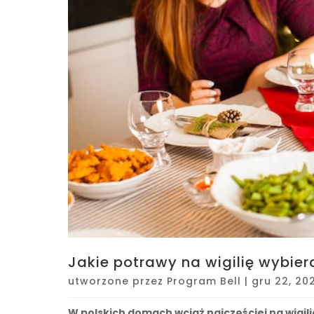
Jakie potrawy na wigilię wybier
utworzone przez
Program Bell
|
gru 22, 20
W polskich domach wciąż najczęściej
na wigil