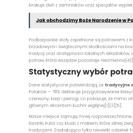
brakuje dań z ziemniaków oraz specjałów wypiek
Jak obchodzimy Boże Narodzenie w Pol
Podkarpackie stoły zapełnione są potrawami z ka
brzadowymi i świątecznymi słodkościami na bazi
tradycji oraz dostępności lokalnych składników,
potraw, która wszędzie pozostaje niezmienna[4][
Statystyczny wybór potra
Dane statystyczne potwierdzają, że
tradycyjne 
Polaków — 78% deklaruje przygotowywanie klasyc
czerwony, karp i pierogi, co pokazuje, że mimo 
głównym akcentom kuchni wigilijnej[1][2][5].
Niższe miejsce zajmują mniej rozpowszechnione, 
łazanki, kutia czy kluski z makiem, które silniej 
tradycjami. Zaskakująco tylko niewielki odsetek P