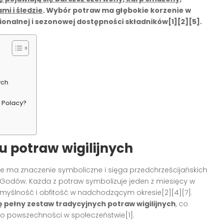
mi i śledzie
. Wybór potraw ma głębokie korzenie w
ionalnej i sezonowej dostępności składników[1][2][5].
ych
 Polacy?
u potraw wigilijnych
ole ma znaczenie symboliczne i sięga przedchrześcijańskich
odów. Każda z potraw symbolizuje jeden z miesięcy w
omyślność i obfitość w nadchodzącym okresie[2][4][7].
 pełny zestaw tradycyjnych potraw wigilijnych
, co
go powszechności w społeczeństwie[1].