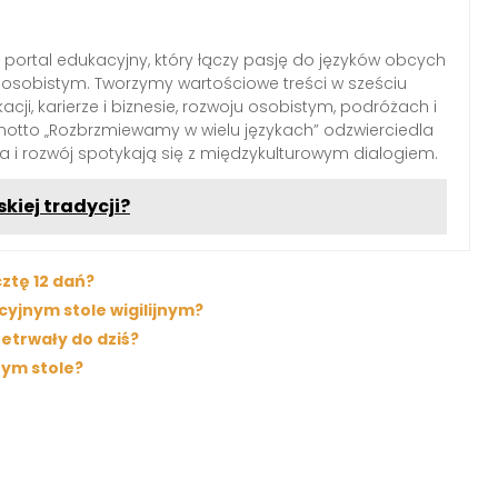
portal edukacyjny, który łączy pasję do języków obcych
osobistym. Tworzymy wartościowe treści w sześciu
ji, karierze i biznesie, rozwoju osobistym, podróżach i
motto „Rozbrzmiewamy w wielu językach” odzwierciedla
za i rozwój spotykają się z międzykulturowym dialogiem.
kiej tradycji?
ztę 12 dań?
cyjnym stole wigilijnym?
etrwały do dziś?
nym stole?