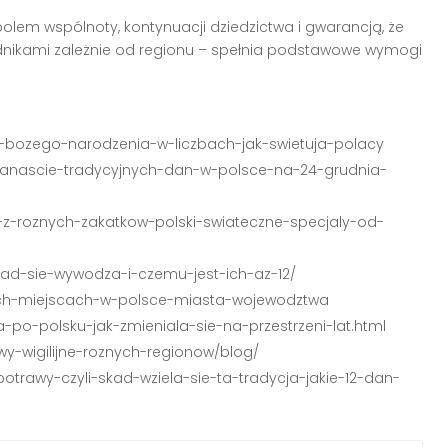
bolem wspólnoty, kontynuacji dziedzictwa i gwarancją, że
składnikami zależnie od regionu – spełnia podstawowe wymogi
a-bozego-narodzenia-w-liczbach-jak-swietuja-polacy
dwanascie-tradycyjnych-dan-w-polsce-na-24-grudnia-
ne-z-roznych-zakatkow-polski-swiateczne-specjaly-od-
ad-sie-wywodza-i-czemu-jest-ich-az-12/
znych-miejscach-w-polsce-miasta-wojewodztwa
-po-polsku-jak-zmieniala-sie-na-przestrzeni-lat.html
awy-wigilijne-roznych-regionow/blog/
-potrawy-czyli-skad-wziela-sie-ta-tradycja-jakie-12-dan-