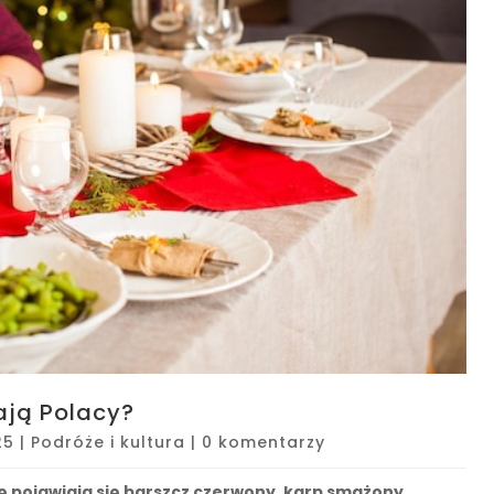
ają Polacy?
25
|
Podróże i kultura
|
0 komentarzy
ię pojawiają się barszcz czerwony, karp smażony,