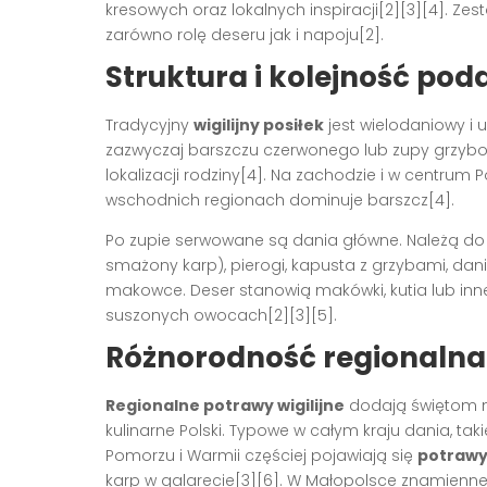
kresowych oraz lokalnych inspiracji[2][3][4]. Z
zarówno rolę deseru jak i napoju[2].
Struktura i kolejność pod
Tradycyjny
wigilijny posiłek
jest wielodaniowy i
zazwyczaj barszczu czerwonego lub zupy grzybo
lokalizacji rodziny[4]. Na zachodzie i w centrum
wschodnich regionach dominuje barszcz[4].
Po zupie serwowane są dania główne. Należą do 
smażony karp), pierogi, kapusta z grzybami, dania 
makowce. Deser stanowią makówki, kutia lub inne
suszonych owocach[2][3][5].
Różnorodność regionalna 
Regionalne potrawy wigilijne
dodają świętom n
kulinarne Polski. Typowe w całym kraju dania, taki
Pomorzu i Warmii częściej pojawiają się
potrawy
karp w galarecie[3][6]. W Małopolsce znamienne 