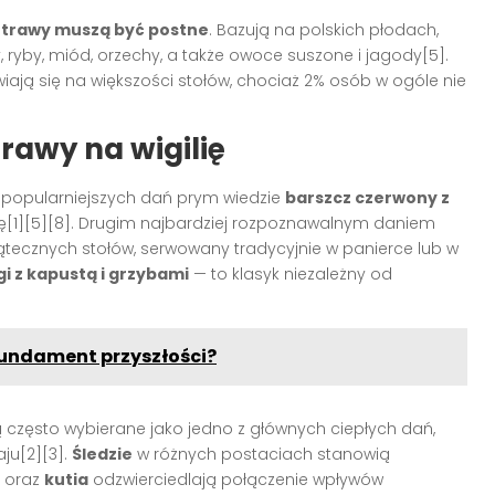
trawy muszą być postne
. Bazują na polskich płodach,
 ryby, miód, orzechy, a także owoce suszone i jagody[5].
ą się na większości stołów, chociaż 2% osób w ogóle nie
rawy na wigilię
jpopularniejszych dań prym wiedzie
barszcz czerwony z
ię[1][5][8]. Drugim najbardziej rozpoznawalnym daniem
iątecznych stołów, serwowany tradycyjnie w panierce lub w
gi z kapustą i grzybami
— to klasyk niezależny od
fundament przyszłości?
 często wybierane jako jedno z głównych ciepłych dań,
aju[2][3].
Śledzie
w różnych postaciach stanowią
oraz
kutia
odzwierciedlają połączenie wpływów