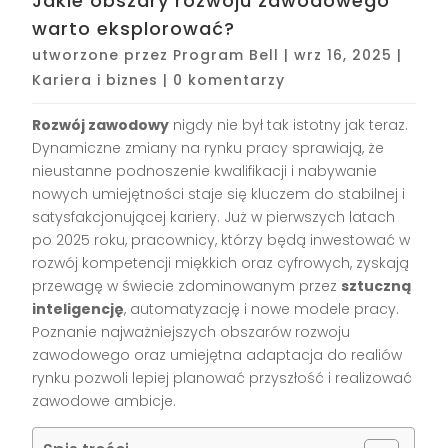
Jakie obszary rozwoju zawodowego
warto eksplorować?
utworzone przez
Program Bell
|
wrz 16, 2025
|
Kariera i biznes
|
0 komentarzy
Rozwój zawodowy
nigdy nie był tak istotny jak teraz.
Dynamiczne zmiany na rynku pracy sprawiają, że
nieustanne podnoszenie kwalifikacji i nabywanie
nowych umiejętności staje się kluczem do stabilnej i
satysfakcjonującej kariery. Już w pierwszych latach
po 2025 roku, pracownicy, którzy będą inwestować w
rozwój kompetencji miękkich oraz cyfrowych, zyskają
przewagę w świecie zdominowanym przez
sztuczną
inteligencję
, automatyzację i nowe modele pracy.
Poznanie najważniejszych obszarów rozwoju
zawodowego oraz umiejętna adaptacja do realiów
rynku pozwoli lepiej planować przyszłość i realizować
zawodowe ambicje.