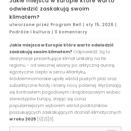
Jakie miejsca w Europie które warto
odwiedzić zaskakują swoim
klimatem?
utworzone przez
Program Bell
|
sty 15, 2026
|
Podróże i kultura
|
0 komentarzy
Jakie miejsca w Europie które warto odwiedzić
zaskakują swoim klimatem?
Odpowiedź: Są to
destynacje prezentujące klimat unikalny na tle
regionu – od wiecznej wiosny po arktyczną aurorę,
egzotyczne ciepło w sercu Atlantyku,
śródziemnomorskie upały wśród pustych plaż oraz
subarktyczne fiordy i krainy nocy polarnej. Wyróżniają
się kontrastem pogodowym i krajobrazowym wobec
stereotypów Europy, stając się coraz
popularniejszym wyborem wśród podróżników
poszukujących zaskakujących doznań klimatycznych
w roku 2025
[1][2][3].