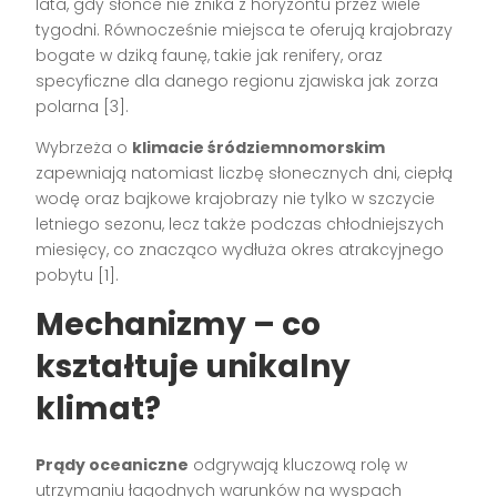
lata, gdy słońce nie znika z horyzontu przez wiele
tygodni. Równocześnie miejsca te oferują krajobrazy
bogate w dziką faunę, takie jak renifery, oraz
specyficzne dla danego regionu zjawiska jak zorza
polarna [3].
Wybrzeża o
klimacie śródziemnomorskim
zapewniają natomiast liczbę słonecznych dni, ciepłą
wodę oraz bajkowe krajobrazy nie tylko w szczycie
letniego sezonu, lecz także podczas chłodniejszych
miesięcy, co znacząco wydłuża okres atrakcyjnego
pobytu [1].
Mechanizmy – co
kształtuje unikalny
klimat?
Prądy oceaniczne
odgrywają kluczową rolę w
utrzymaniu łagodnych warunków na wyspach