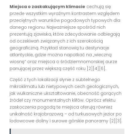
Miejsca o zaskakującym klimacie
cechują się
przede wszystkim wyraźnym kontrastem względem
przeciętnych warunków pogodowych typowych dla
danego regionu. Najważniejsze spośród nich
prezentują zjawiska, które zdecydowanie odbiegają
od oczekiwań związanych z ich szerokością
geograficzną. Przykład stanowią tu destynacje
atlantyckie, gdzie można napotkać na „wieczną
wiosnę” oraz miejsca o śródziemnomorskiej aurze
panującej przez większą część roku [2][4][6].
Część z tych lokalizacji słynie z subtelnego
mikroklimatu lub nietypowych cech geologicznych,
jak wulkaniczne ukształtowanie, obecność gorących
źródeł czy monumentalnych klifów. Oprócz efektu
zaskoczenia pogodą te miejsca oferują również
unikalność krajobrazową – od turkusowych jezior po
lodowcowe doliny i surowe górskie panoramy [2][3].