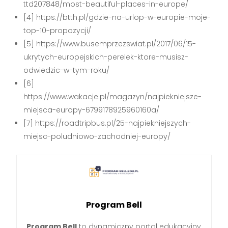
ttd207848/most-beautiful-places-in-europe/
[4] https://btth.pl/gdzie-na-urlop-w-europie-moje-
top-10-propozycji/
[5] https://www.busemprzezswiat.pl/2017/06/15-
ukrytych-europejskich-perelek-ktore-musisz-
odwiedzic-w-tym-roku/
[6]
https://www.wakacje.pl/magazyn/najpiekniejsze-
miejsca-europy-6799178925960160a/
[7] https://roadtripbus.pl/25-najpiekniejszych-
miejsc-poludniowo-zachodniej-europy/
Program Bell
Program Bell
to dynamiczny portal edukacyjny,