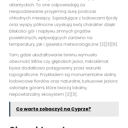
atlantyckich. To one odpowiadają za
niespodziewanie przyjemną aurę podczas
chłodnych miesięcy. Sąsiadujące z lodowcami fjordy
oraz wyspy północne uzyskują swój charakter dzięki
bliskości gór i napływu zimnych prądów
powietrznych, wpływających zarówno na
temperatury, jak i zjawiska meteorologiczne [2][3][6].
Tam, gdzie ukształtowanie terenu wymusiło
obecność klifów czy głębokich jezior, mikroklimat
bywa dodatkowo potęgowany przez warunki
topograficzne. Przykładem są monumentalne doliny
lodowcowe fiordów oraz naturalne, turkusowe jeziora
osłonięte górami, które tworzą lokalny,
niepowtarzalny ekosystem [2][3].
Co warto zobaczyć na Cyprze?