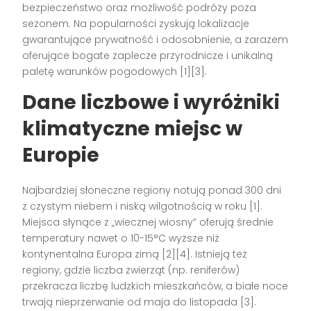
bezpieczeństwo oraz możliwość podróży poza
sezonem. Na popularności zyskują lokalizacje
gwarantujące prywatność i odosobnienie, a zarazem
oferujące bogate zaplecze przyrodnicze i unikalną
paletę warunków pogodowych [1][3].
Dane liczbowe i wyróżniki
klimatyczne miejsc w
Europie
Najbardziej słoneczne regiony notują ponad 300 dni
z czystym niebem i niską wilgotnością w roku [1].
Miejsca słynące z „wiecznej wiosny” oferują średnie
temperatury nawet o 10-15°C wyższe niż
kontynentalna Europa zimą [2][4]. Istnieją też
regiony, gdzie liczba zwierząt (np. reniferów)
przekracza liczbę ludzkich mieszkańców, a białe noce
trwają nieprzerwanie od maja do listopada [3].