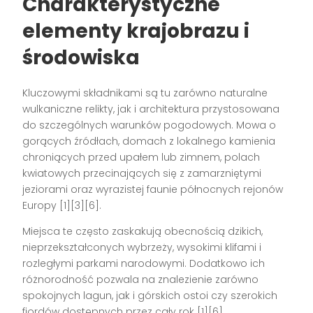
Charakterystyczne
elementy krajobrazu i
środowiska
Kluczowymi składnikami są tu zarówno naturalne
wulkaniczne relikty, jak i architektura przystosowana
do szczególnych warunków pogodowych. Mowa o
gorących źródłach, domach z lokalnego kamienia
chroniących przed upałem lub zimnem, polach
kwiatowych przecinających się z zamarzniętymi
jeziorami oraz wyrazistej faunie północnych rejonów
Europy [1][3][6].
Miejsca te często zaskakują obecnością dzikich,
nieprzekształconych wybrzeży, wysokimi klifami i
rozległymi parkami narodowymi. Dodatkowo ich
różnorodność pozwala na znalezienie zarówno
spokojnych lagun, jak i górskich ostoi czy szerokich
fiordów dostępnych przez cały rok [1][6].