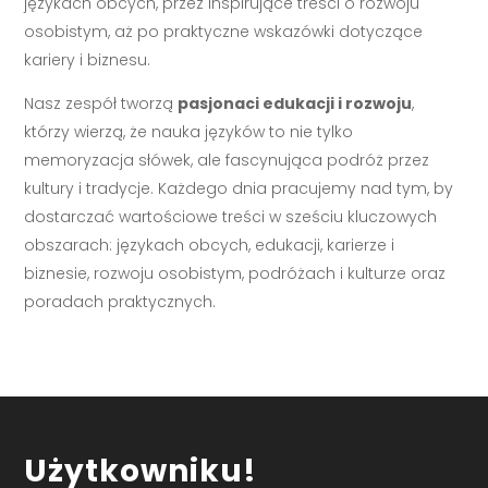
językach obcych, przez inspirujące treści o rozwoju
osobistym, aż po praktyczne wskazówki dotyczące
kariery i biznesu.
Nasz zespół tworzą
pasjonaci edukacji i rozwoju
,
którzy wierzą, że nauka języków to nie tylko
memoryzacja słówek, ale fascynująca podróż przez
kultury i tradycje. Każdego dnia pracujemy nad tym, by
dostarczać wartościowe treści w sześciu kluczowych
obszarach: językach obcych, edukacji, karierze i
biznesie, rozwoju osobistym, podróżach i kulturze oraz
poradach praktycznych.
Użytkowniku!