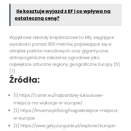
Ile kosztuje wyjazd z EF i co wpływa na
ostateczną cenę?
Wyjątkowe rekordy krajobrazowe to klify sięgające
wysokości ponad 300 metrów, pojawiające się w
obrębie parków narodowych oraz gigantyczne,
antropogeniczne założenia ogrodowe jako
największe sztuczne regiony geograficzne Europy [5]
[7].
Źródła:
[1] https://carter.eu/najbardziej-luksusowe-
miejsca-na-wakacje-w-europie/
[2] https://triverna.pl/blog/najpiekniejsze-miejsca-
w-europie
[3] https://www.getyourguide.pl/explorer/europe-