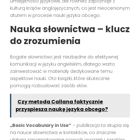
umiejętności językowe, ale również zapoznaje z
kulturą krajów anglojęzycznych, co jest nieocenionym
atutem w procesie nauki języka obcego.
Nauka słownictwa – klucz
do zrozumienia
Bogate słownictwo jest niezbędne do efektywnej
komunikacji w języku angielskim, dlatego warto
zainwestować w materiały dedykowane temu
aspektowi nauki. Oto książki, które skutecznie
pomogą rozbudować zasób słów:
Czy metoda Callana faktycznie
przyspiesza naukę języka obcego?
„Basic Vocabulary in Use”
– publikacja ta skupia się
na nauce słownictwa w kontekście, co znacznie
ułatwia zapamiętywanie nowych wyrażeń i zwrotów