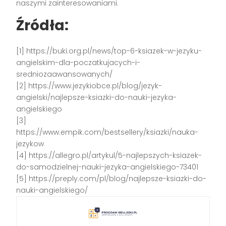
naszymi zainteresowaniami.
Źródła:
[1] https://buki.org.pl/news/top-6-ksiazek-w-jezyku-
angielskim-dla-poczatkujacych-i-
sredniozaawansowanych/
[2] https://www.jezykiobce.pl/blog/jezyk-
angielski/najlepsze-ksiazki-do-nauki-jezyka-
angielskiego
[3]
https://www.empik.com/bestsellery/ksiazki/nauka-
jezykow
[4] https://allegro.pl/artykul/5-najlepszych-ksiazek-
do-samodzielnej-nauki-jezyka-angielskiego-73401
[5] https://preply.com/pl/blog/najlepsze-ksiazki-do-
nauki-angielskiego/