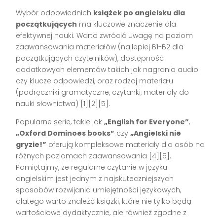
Wybór odpowiednich
książek po angielsku dla
początkujących
ma kluczowe znaczenie dla
efektywnej nauki. Warto zwrócić uwagę na poziom
zaawansowania materiałów (najlepiej B1-B2 dla
początkujących czytelników), dostępność
dodatkowych elementów takich jak nagrania audio
czy klucze odpowiedzi, oraz rodzaj materiału
(podręczniki gramatyczne, czytanki, materiały do
nauki słownictwa) [1][2][5].
Popularne serie, takie jak
„English for Everyone”
,
„Oxford Dominoes books”
czy
„Angielski nie
gryzie!”
oferują kompleksowe materiały dla osób na
różnych poziomach zaawansowania [4][5].
Pamiętajmy, że regularne czytanie w języku
angielskim jest jednym z najskuteczniejszych
sposobów rozwijania umiejętności językowych,
dlatego warto znaleźć książki, które nie tylko będą
wartościowe dydaktycznie, ale również zgodne z