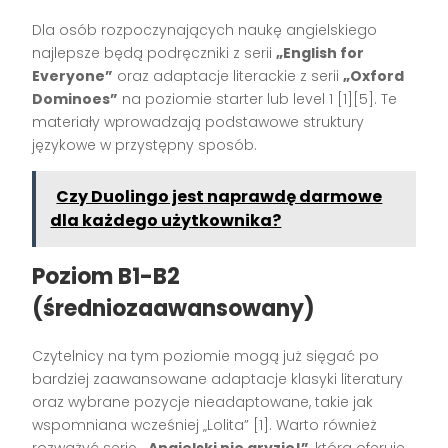
Dla osób rozpoczynających naukę angielskiego
najlepsze będą podręczniki z serii
„English for
Everyone”
oraz adaptacje literackie z serii
„Oxford
Dominoes”
na poziomie starter lub level 1 [1][5]. Te
materiały wprowadzają podstawowe struktury
językowe w przystępny sposób.
Czy Duolingo jest naprawdę darmowe
dla każdego użytkownika?
Poziom B1-B2
(średniozaawansowany)
Czytelnicy na tym poziomie mogą już sięgać po
bardziej zaawansowane adaptacje klasyki literatury
oraz wybrane pozycje nieadaptowane, takie jak
wspomniana wcześniej „Lolita” [1]. Warto również
rozważyć serię
„Angielski nie gryzie!”
, która oferuje