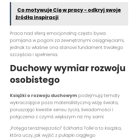
Co motywuje Cię w pracy - odkryj swoje
źródła inspiracji
Praca nad sferą emocjonalną często bywa
pomijana w pogoni za zewnętrznymi osiągnięciami,
jednak to właśnie ona stanowi fundament trwałego
szczęścia i spełnienia.
Duchowy wymiar rozwoju
osobistego
Książki o rozwoju duchowym
podejmują tematy
wykraczające poza materialistyczną wizję świata,
poruszając kwestie sensu życia, świadomości i
połączenia z czymś większym niż my sami.
„Potęga teraźniejszości” Eckharta Tolle’a to książka,
która uczy, jak wyjść z pułapki ciągłego