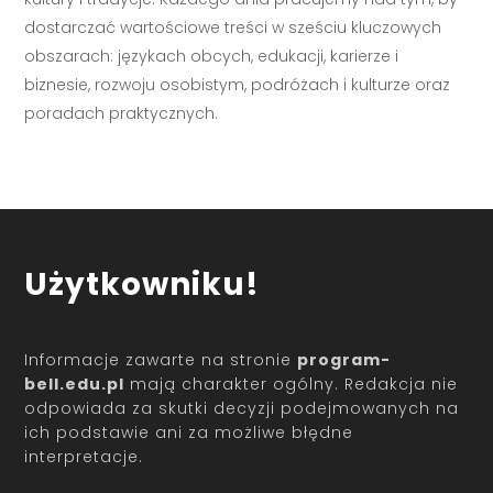
dostarczać wartościowe treści w sześciu kluczowych
obszarach: językach obcych, edukacji, karierze i
biznesie, rozwoju osobistym, podróżach i kulturze oraz
poradach praktycznych.
Użytkowniku!
Informacje zawarte na stronie
program-
bell.edu.pl
mają charakter ogólny. Redakcja nie
odpowiada za skutki decyzji podejmowanych na
ich podstawie ani za możliwe błędne
interpretacje.