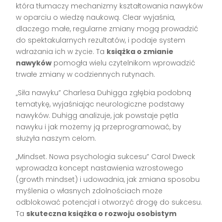
która tłumaczy mechanizmy kształtowania nawyków
w oparciu o wiedzę naukową. Clear wyjaśnia,
dlaczego małe, regularne zmiany mogą prowadzić
do spektakularnych rezultatów, i podaje system
wdrażania ich w życie. Ta
książka o zmianie
nawyków
pomogła wielu czytelnikom wprowadzić
trwałe zmiany w codziennych rutynach.
„Siła nawyku” Charlesa Duhigga zgłębia podobną
tematykę, wyjaśniając neurologiczne podstawy
nawyków. Duhigg analizuje, jak powstaje pętla
nawyku i jak możemy ją przeprogramować, by
służyła naszym celom.
„Mindset. Nowa psychologia sukcesu” Carol Dweck
wprowadza koncept nastawienia wzrostowego
(growth mindset) i udowadnia, jak zmiana sposobu
myślenia o własnych zdolnościach może
odblokować potencjał i otworzyć drogę do sukcesu.
Ta
skuteczna książka o rozwoju osobistym