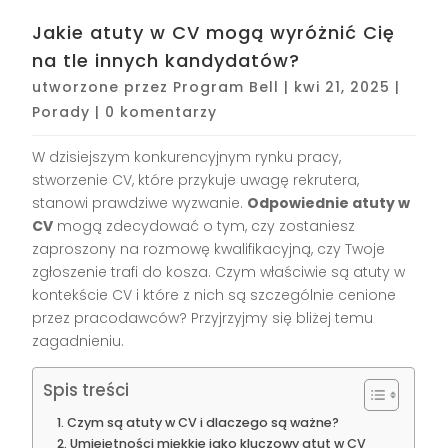
Jakie atuty w CV mogą wyróżnić Cię
na tle innych kandydatów?
utworzone przez
Program Bell
|
kwi 21, 2025
|
Porady
|
0 komentarzy
W dzisiejszym konkurencyjnym rynku pracy,
stworzenie CV, które przykuje uwagę rekrutera,
stanowi prawdziwe wyzwanie.
Odpowiednie atuty w
CV
mogą zdecydować o tym, czy zostaniesz
zaproszony na rozmowę kwalifikacyjną, czy Twoje
zgłoszenie trafi do kosza. Czym właściwie są atuty w
kontekście CV i które z nich są szczególnie cenione
przez pracodawców? Przyjrzyjmy się bliżej temu
zagadnieniu.
Spis treści
Czym są atuty w CV i dlaczego są ważne?
Umiejętności miękkie jako kluczowy atut w CV