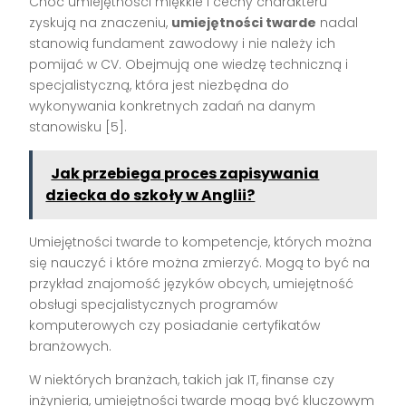
Choć umiejętności miękkie i cechy charakteru
zyskują na znaczeniu,
umiejętności twarde
nadal
stanowią fundament zawodowy i nie należy ich
pomijać w CV. Obejmują one wiedzę techniczną i
specjalistyczną, która jest niezbędna do
wykonywania konkretnych zadań na danym
stanowisku [5].
Jak przebiega proces zapisywania
dziecka do szkoły w Anglii?
Umiejętności twarde to kompetencje, których można
się nauczyć i które można zmierzyć. Mogą to być na
przykład znajomość języków obcych, umiejętność
obsługi specjalistycznych programów
komputerowych czy posiadanie certyfikatów
branżowych.
W niektórych branżach, takich jak IT, finanse czy
inżynieria, umiejętności twarde mogą być kluczowym