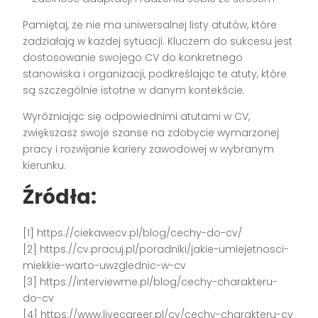
Pamiętaj, że nie ma uniwersalnej listy atutów, które
zadziałają w każdej sytuacji. Kluczem do sukcesu jest
dostosowanie swojego CV do konkretnego
stanowiska i organizacji, podkreślając te atuty, które
są szczególnie istotne w danym kontekście.
Wyróżniając się odpowiednimi atutami w CV,
zwiększasz swoje szanse na zdobycie wymarzonej
pracy i rozwijanie kariery zawodowej w wybranym
kierunku.
Źródła:
[1] https://ciekawecv.pl/blog/cechy-do-cv/
[2] https://cv.pracuj.pl/poradniki/jakie-umiejetnosci-
miekkie-warto-uwzglednic-w-cv
[3] https://interviewme.pl/blog/cechy-charakteru-
do-cv
[4] https://www.livecareer.pl/cv/cechy-charakteru-cv