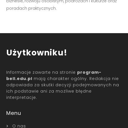
biznesie, rozwoju osobistym, podróżach i kulturze oraz
poradach praktycznych.
Użytkowniku!
Informacje zawarte na stronie
program-
bell.edu.pl
mają charakter ogólny. Redakcja nie
odpowiada za skutki decyzji podejmowanych na
ich podstawie ani za możliwe błędne
interpretacje.
Menu
O nas