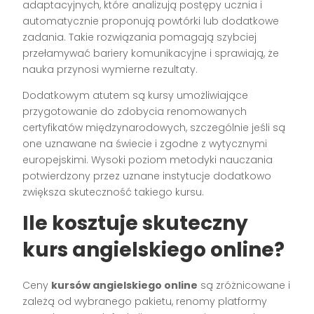
adaptacyjnych, które analizują postępy ucznia i
automatycznie proponują powtórki lub dodatkowe
zadania. Takie rozwiązania pomagają szybciej
przełamywać bariery komunikacyjne i sprawiają, że
nauka przynosi wymierne rezultaty.
Dodatkowym atutem są kursy umożliwiające
przygotowanie do zdobycia renomowanych
certyfikatów międzynarodowych, szczególnie jeśli są
one uznawane na świecie i zgodne z wytycznymi
europejskimi. Wysoki poziom metodyki nauczania
potwierdzony przez uznane instytucje dodatkowo
zwiększa skuteczność takiego kursu.
Ile kosztuje skuteczny
kurs angielskiego online?
Ceny
kursów angielskiego online
są zróżnicowane i
zależą od wybranego pakietu, renomy platformy