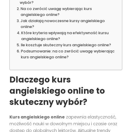
wybór?
Na co zwrócić uwagę wybierając kurs
angielskiego online?
Jak działają nowoczesne kursy angielskiego
online?
Które kryteria wpływają na efektywność kursu
angielskiego online?
Ile kosztuje skuteczny kurs angielskiego online?
Podsumowanie: na co zwrócić uwagę wybierając
kurs angielskiego online?
Dlaczego kurs
angielskiego online to
skuteczny wybór?
Kurs angielskiego online
zapewnia elastyczność,
możliwość nauki w dowolnym miejscu i czasie oraz
dostęp do globalnych lektorów. Aktualne trendy