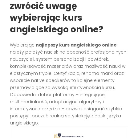
zwrócić uwagę
wybierając kurs
angielskiego online?
Wybierając
najlepszy kurs angielskiego online
należy położyć nacisk na obecność profesjonalnych
nauczycieli, system personalizacji i powtórek,
kompleksowość materiałów oraz możliwość nauki w
elastycznym trybie. Certyfikacja, renoma marki oraz
wsparcie native speakerów to kolejne elementy
przemawiające za wysoką efektywnością kursu.
Odpowiedni dobór platformy – integrującej
multimedialność, adaptacyjne algorytmy i
interaktywne narzędzia – pozwoli osiągnąć szybkie
postępy i poczuć realną satysfakcję z nauki języka
angielskiego.