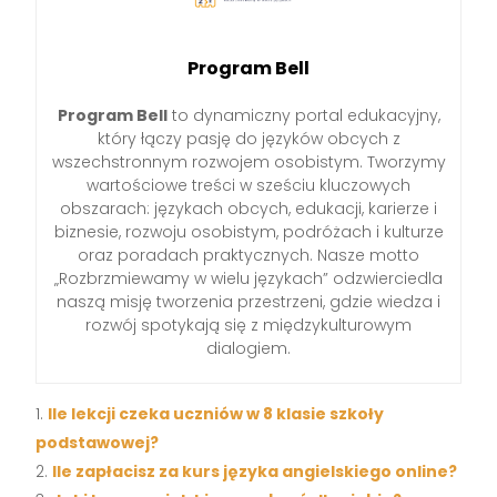
Program Bell
Program Bell
to dynamiczny portal edukacyjny,
który łączy pasję do języków obcych z
wszechstronnym rozwojem osobistym. Tworzymy
wartościowe treści w sześciu kluczowych
obszarach: językach obcych, edukacji, karierze i
biznesie, rozwoju osobistym, podróżach i kulturze
oraz poradach praktycznych. Nasze motto
„Rozbrzmiewamy w wielu językach” odzwierciedla
naszą misję tworzenia przestrzeni, gdzie wiedza i
rozwój spotykają się z międzykulturowym
dialogiem.
Ile lekcji czeka uczniów w 8 klasie szkoły
podstawowej?
Ile zapłacisz za kurs języka angielskiego online?