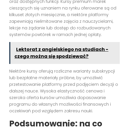
oraz dostępnych funkcji. Kursy premium marek
cieszących się uznaniem na rynku oferowane są od
kilkuset złotych miesięcznie, a niektóre platformy
zapewniają nielimitowane zajęcia z nauczycielami,
lekcje na żądanie lub dostęp do rozbudowanych
systemów powtórek w ramach jednej opłaty.
Lektorat z angielskiego na studiach -
czego można się spodziewać?
Niektóre kursy oferują rozliczne warianty subskrypcji
lub bezpłatne materiały próbne, by umożliwić
przetestowanie platformy przed podjęciem decyzji o
dalszej nauce. Wysoka elastyczność cenowa i
szeroka oferta kursów umożliwia dopasowanie
programu do własnych możliwości finansowych i
oczekiwań pod względem zakresu nauki.
Podsumowanie: na co