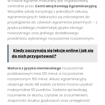
W Polsce egzamin maturalny jest organizowany
centralnie przez
Centralną Komisję Egzaminacyjną
.
Wszystkie szkoły korzystają z jednolitych arkuszy
egzaminacyjnych. Maturzyści są zobowiązani do
przystąpienia do czterech egzaminów pisemnych – z
języka polskiego, matematyki, języka obcego
nowożytnego oraz jednego dodatkowego
przedmiotu wybranego na poziomie rozszerzonym.
Kiedy zaczynają się lekcje online i jak się
do nich przygotować?
Matura z języka niemieckiego
na poziomie
podstawowym trwa 120 minut, a na poziomie
rozszerzonym 150 minut. Arkusz egzaminacyjny
obejmuje około 48 zadań, za które można uzyskać
maksymalnie 60 punktów. Zadania sprawdzają
rozumienie ze słuchu, czytanie ze zrozumieniem,
znajomość struktur językowych oraz umiejętność