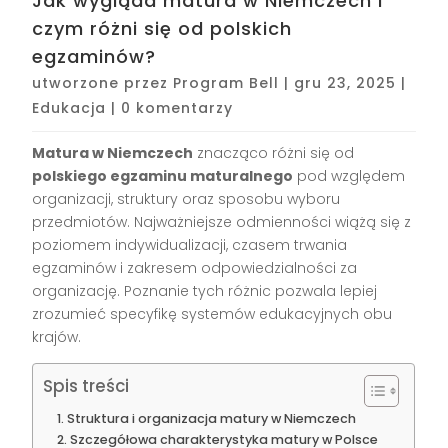
Jak wygląda matura w Niemczech i
czym różni się od polskich
egzaminów?
utworzone przez
Program Bell
|
gru 23, 2025
|
Edukacja
|
0 komentarzy
Matura w Niemczech
znacząco różni się od
polskiego egzaminu maturalnego
pod względem
organizacji, struktury oraz sposobu wyboru
przedmiotów. Najważniejsze odmienności wiążą się z
poziomem indywidualizacji, czasem trwania
egzaminów i zakresem odpowiedzialności za
organizację. Poznanie tych różnic pozwala lepiej
zrozumieć specyfikę systemów edukacyjnych obu
krajów.
Spis treści
Struktura i organizacja matury w Niemczech
Szczegółowa charakterystyka matury w Polsce