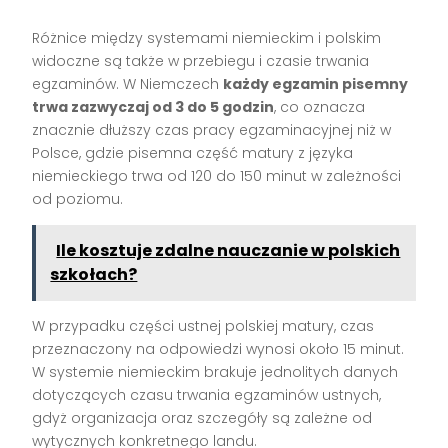
Różnice między systemami niemieckim i polskim
widoczne są także w przebiegu i czasie trwania
egzaminów. W Niemczech
każdy egzamin pisemny
trwa zazwyczaj od 3 do 5 godzin
, co oznacza
znacznie dłuższy czas pracy egzaminacyjnej niż w
Polsce, gdzie pisemna część matury z języka
niemieckiego trwa od 120 do 150 minut w zależności
od poziomu.
Ile kosztuje zdalne nauczanie w polskich
szkołach?
W przypadku części ustnej polskiej matury, czas
przeznaczony na odpowiedzi wynosi około 15 minut.
W systemie niemieckim brakuje jednolitych danych
dotyczących czasu trwania egzaminów ustnych,
gdyż organizacja oraz szczegóły są zależne od
wytycznych konkretnego landu.