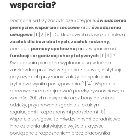
wsparcia?
Dostępne są trzy zasadnicze kategorie:
świadczenia
pieniężne
,
wsparcie rzeczowe
oraz
świadczenia
usługowe
[1][2][8]. Do kluczowych rozwiązań należą
zasiłek dla bezrobotnych
,
zasiłek rodzinny
,
pomoc z
pomocy społecznej
oraz wsparcie od
fundacji i organizacji charytatywnych
[1][3][7].
Świadczenia pieniężne wypłacane są w formie
zasiłków lub przelewów zgodnie z decyzją instytucji,
przy czym ich przyznanie zależy od spełnienia
kryteriów i wyniku postępowania [1][4]. Wsparcie
rzeczowe może obejmować paczkę żywnościową o
wartości 200 zł miesięcznie oraz bony na zakup
odzieży, przyznawane zgodnie z lokalnymi
regulacjami i rozpoznanymi potrzebami [8].
Wsparcie usługowe to między innymi poradnictwo i
inne działania ułatwiające wyjście z kryzysu,
powiązane z rozpoznaniem przez pracownika