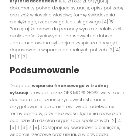
kryteria dochodowe
1010 zł i 823 zł, przygotuj
dokumenty potwierdzające sytuację, opisz potrzebę
oraz złóż wniosek o właściwą formę świadczenia
pieniężnego, rzeczowego lub usługowego [4][5].
Pamiętaj, że prawo do pomocy wynika z całokształtu
okoliczności życiowych i finansowych, a dobrze
udokumentowana sytuacja przyspiesza decyzję i
dopasowanie wsparcia do realnych potrzeb [2][4]
[5][1][2].
Podsumowanie
Droga do
wsparcia finansowego w trudnej
sytuacji
prowadzi przez OPS MOPS GOPS, weryfikację
dochodu i okoliczności życiowych, staranne
przygotowanie dokumentów i wybór adekwatnej
formy pomocy, przy możliwości łączenia rozwiązań
publicznych i działań organizacji społecznych [2][4]
[5][1][3][7][8]. Dostępne są świadczenia pieniężne,
wsparcie rzeczowe oraz usługi, a w przypadku