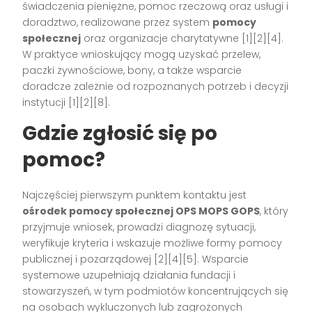
świadczenia pieniężne, pomoc rzeczową oraz usługi i
doradztwo, realizowane przez system
pomocy
społecznej
oraz organizacje charytatywne [1][2][4].
W praktyce wnioskujący mogą uzyskać przelew,
paczki żywnościowe, bony, a także wsparcie
doradcze zależnie od rozpoznanych potrzeb i decyzji
instytucji [1][2][8].
Gdzie zgłosić się po
pomoc?
Najczęściej pierwszym punktem kontaktu jest
ośrodek pomocy społecznej OPS MOPS GOPS
, który
przyjmuje wniosek, prowadzi diagnozę sytuacji,
weryfikuje kryteria i wskazuje możliwe formy pomocy
publicznej i pozarządowej [2][4][5]. Wsparcie
systemowe uzupełniają działania fundacji i
stowarzyszeń, w tym podmiotów koncentrujących się
na osobach wykluczonych lub zagrożonych