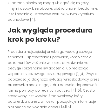
O pomoc pieniężną mogą ubiegać się między
innymi osoby bezrobotne, ciężko chore i bezdomne,
jeżeli spełniają ustawowe warunki, w tym kryterium
dochodowe [4].
Jak wygląda procedura
krok po kroku?
Procedura najczęściej przebiega według stałego
schematu: sprawdzenie uprawnień, kompletacja
dokumentów, złożenie wniosku, oczekiwanie na
decyzję i przyznanie świadczenia lub realizacja
wsparcia rzeczowego czy usługowego [1][4]. Zwykle
poprzedza ją diagnoza sytuacji wnioskodawcy przez
pracownika socjalnego, która pozwala dopasować
formę pomocy do realnych potrzeb [4][5]. Często
stosowany jest wywiad środowiskowy, który
potwierdza dane z wniosku i porządkuje informacje
niezbędne do wydania decyzji [4][5].