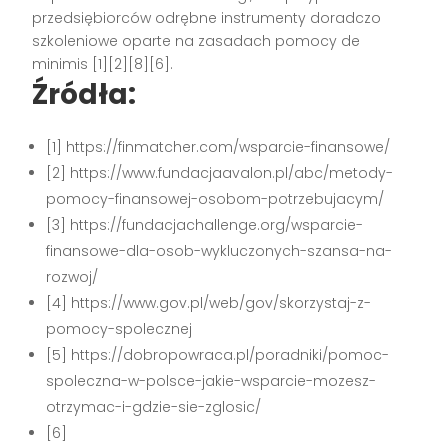
przedsiębiorców odrębne instrumenty doradczo
szkoleniowe oparte na zasadach pomocy de
minimis [1][2][8][6].
Źródła:
[1] https://finmatcher.com/wsparcie-finansowe/
[2] https://www.fundacjaavalon.pl/abc/metody-
pomocy-finansowej-osobom-potrzebujacym/
[3] https://fundacjachallenge.org/wsparcie-
finansowe-dla-osob-wykluczonych-szansa-na-
rozwoj/
[4] https://www.gov.pl/web/gov/skorzystaj-z-
pomocy-spolecznej
[5] https://dobropowraca.pl/poradniki/pomoc-
spoleczna-w-polsce-jakie-wsparcie-mozesz-
otrzymac-i-gdzie-sie-zglosic/
[6]