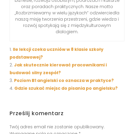
biznesie, rozwoju osobistym, podróżach i kulturze
oraz poradach praktycznych. Nasze motto
„Rozbrzmiewamy w wielu językach” odzwierciedla
naszą misję tworzenia przestrzeni, gdzie wiedza i
rozwój spotykają się z międzykulturowym
dialogiem.
Ile lekcji czeka uczniów w 8 klasie szkoły
podstawowej?
Jak skutecznie kierować pracownikami i
budować silny zespół?
Poziom B1 angielski co oznacza w praktyce?
Gdzie szukać miejsc do pisania po angielsku?
Prześlij komentarz
Twój adres email nie zostanie opublikowany.
Wymagane pola są oznaczone
*