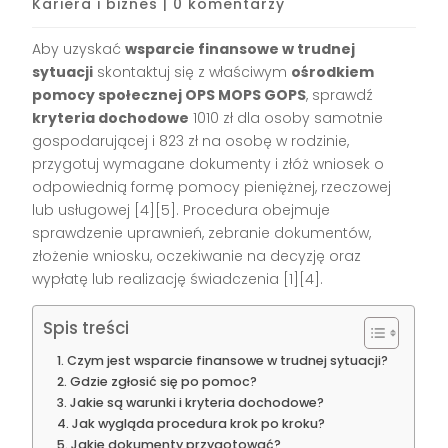
Kariera i biznes
|
0 komentarzy
Aby uzyskać
wsparcie finansowe w trudnej
sytuacji
skontaktuj się z właściwym
ośrodkiem
pomocy społecznej OPS MOPS GOPS
, sprawdź
kryteria dochodowe
1010 zł dla osoby samotnie
gospodarującej i 823 zł na osobę w rodzinie,
przygotuj wymagane dokumenty i złóż wniosek o
odpowiednią formę pomocy pieniężnej, rzeczowej
lub usługowej [4][5]. Procedura obejmuje
sprawdzenie uprawnień, zebranie dokumentów,
złożenie wniosku, oczekiwanie na decyzję oraz
wypłatę lub realizację świadczenia [1][4].
Spis treści
Czym jest wsparcie finansowe w trudnej sytuacji?
Gdzie zgłosić się po pomoc?
Jakie są warunki i kryteria dochodowe?
Jak wygląda procedura krok po kroku?
Jakie dokumenty przygotować?