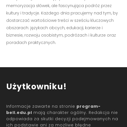
memoryzacja słówek, ale fascynująca podróż przez
kultury i tradycje. Każdego dnia pracujemy nad tym, by
dostarczać wartościowe treści w sześciu kluczowych
obszarach: językach obcych, edukacji, karierze i
biznesie, rozwoju osobistym, podróżach i kulturze oraz
poradach praktycznych.
Użytkowniku!
Informacje zawarte na stronie
program-
bell.edu.pl
mają charakter ogólny. Redakcja nie
odpowiada za skutki decyzji podejmowanych na
ich podstawie ani za możliwe błędne