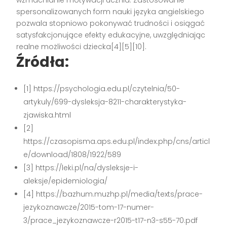
spersonalizowanych form nauki języka angielskiego
pozwala stopniowo pokonywać trudności i osiągać
satysfakcjonujące efekty edukacyjne, uwzględniając
realne możliwości dziecka[4][5][10].
Źródła:
[1] https://psychologia.edu.pl/czytelnia/50-
artykuly/699-dysleksja-8211-charakterystyka-
zjawiska.html
[2]
https://czasopisma.aps.edu.pl/index.php/cns/articl
e/download/1808/1922/589
[3] https://leki.pl/na/dysleksje-i-
aleksje/epidemiologia/
[4] https://bazhum.muzhp.pl/media/texts/prace-
jezykoznawcze/2015-tom-17-numer-
3/prace_jezykoznawcze-r2015-t17-n3-s55-70.pdf