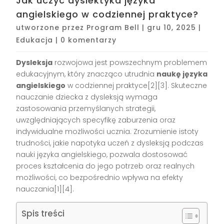
Jak uczyć dyslektyka języka
angielskiego w codziennej praktyce?
utworzone przez
Program Bell
|
gru 10, 2025
|
Edukacja
|
0 komentarzy
Dysleksja
rozwojowa jest powszechnym problemem
edukacyjnym, który znacząco utrudnia
naukę języka
angielskiego
w codziennej praktyce[2][3]. Skuteczne
nauczanie dziecka z dysleksją wymaga
zastosowania przemyślanych strategii,
uwzględniających specyfikę zaburzenia oraz
indywidualne możliwości ucznia. Zrozumienie istoty
trudności, jakie napotyka uczeń z dysleksją podczas
nauki języka angielskiego, pozwala dostosować
proces kształcenia do jego potrzeb oraz realnych
możliwości, co bezpośrednio wpływa na efekty
nauczania[1][4].
Spis treści