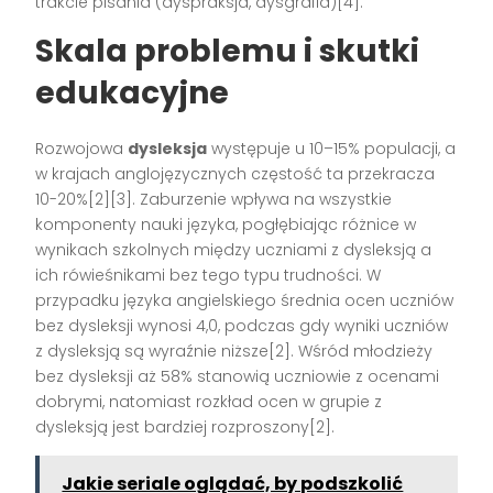
trakcie pisania (dyspraksja, dysgrafia)[4].
Skala problemu i skutki
edukacyjne
Rozwojowa
dysleksja
występuje u 10–15% populacji, a
w krajach anglojęzycznych częstość ta przekracza
10-20%[2][3]. Zaburzenie wpływa na wszystkie
komponenty nauki języka, pogłębiając różnice w
wynikach szkolnych między uczniami z dysleksją a
ich rówieśnikami bez tego typu trudności. W
przypadku języka angielskiego średnia ocen uczniów
bez dysleksji wynosi 4,0, podczas gdy wyniki uczniów
z dysleksją są wyraźnie niższe[2]. Wśród młodzieży
bez dysleksji aż 58% stanowią uczniowie z ocenami
dobrymi, natomiast rozkład ocen w grupie z
dysleksją jest bardziej rozproszony[2].
Jakie seriale oglądać, by podszkolić