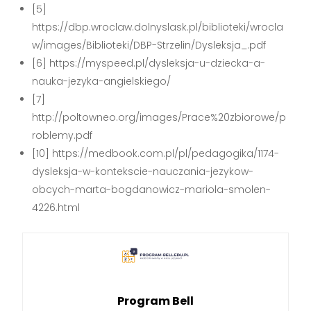
[5]
https://dbp.wroclaw.dolnyslask.pl/biblioteki/wrocla
w/images/Biblioteki/DBP-Strzelin/Dysleksja_.pdf
[6] https://myspeed.pl/dysleksja-u-dziecka-a-
nauka-jezyka-angielskiego/
[7]
http://poltowneo.org/images/Prace%20zbiorowe/p
roblemy.pdf
[10] https://medbook.com.pl/pl/pedagogika/1174-
dysleksja-w-kontekscie-nauczania-jezykow-
obcych-marta-bogdanowicz-mariola-smolen-
4226.html
Program Bell