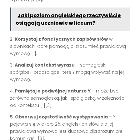
Jaki poziom angielskiego rzeczywiście
osiągają uczniowie w liceum?
2.
Korzystaj z fonetycznych zapisów słów
w
słownikach, które pomogą ci zrozumieć prawidłową
wymowę [1].
3.
Analizuj kontekst wyrazu
– samogłoski i
spółgłoski otaczające literę Y mogą wpływać na jej
wymowę.
4.
Pamiętaj o podwójnej naturze Y
– może być
zarówno samogłoską, jak i spółgłoską, w zależności
od kontekstu [1][3].
5.
Obserwuj częstotliwość występowania
– Y
pojawia się w około 2% angielskich słów, ale jej
prawidłowa wymowa jest kluczowa dla zrozumiałej
komunikacji [3].