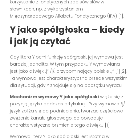
korzystanie z fonetycznych zapisów słów w
słownikach, np. z wykorzystaniem
Międzynarodowego Alfabetu Fonetycznego (IPA) [1].
Y jako spółgłoska – kiedy
i jak ją czytać
Gdy litera Y pełni funkcję spółgłoski, jej wymowa jest
bardziej jednolita. W tym przypadku Y wymawiana
jest jako dźwięk „j” /j/, przypominający polskie „j” [1][2].
Ta wymowa jest charakterystyczna przede wszystkim
dla sytuacji, gdy Y znajduje się na początku wyrazu.
Mechanizm wymowy Y jako spółgłoski
wiąże się z
pozycją języka podczas artykulacji. Przy wymowie /j/
język zbliża się do podniebienia, tworząc częściowe
zwężenie kanału głosowego, co powoduje
charakterystyczne brzmienie tego dźwięku [1].
Wymowa litery Y jako spółgłoski jest istotna w