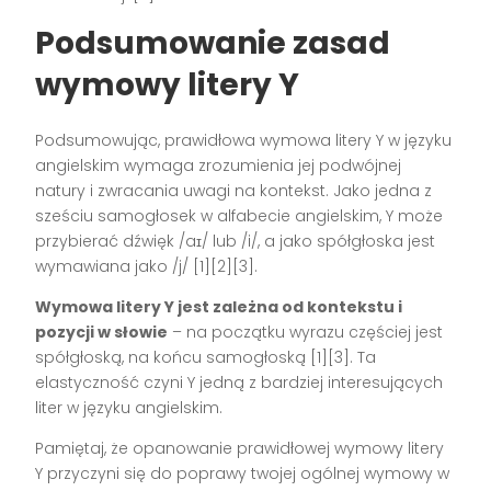
Podsumowanie zasad
wymowy litery Y
Podsumowując, prawidłowa wymowa litery Y w języku
angielskim wymaga zrozumienia jej podwójnej
natury i zwracania uwagi na kontekst. Jako jedna z
sześciu samogłosek w alfabecie angielskim, Y może
przybierać dźwięk /aɪ/ lub /i/, a jako spółgłoska jest
wymawiana jako /j/ [1][2][3].
Wymowa litery Y jest zależna od kontekstu i
pozycji w słowie
– na początku wyrazu częściej jest
spółgłoską, na końcu samogłoską [1][3]. Ta
elastyczność czyni Y jedną z bardziej interesujących
liter w języku angielskim.
Pamiętaj, że opanowanie prawidłowej wymowy litery
Y przyczyni się do poprawy twojej ogólnej wymowy w