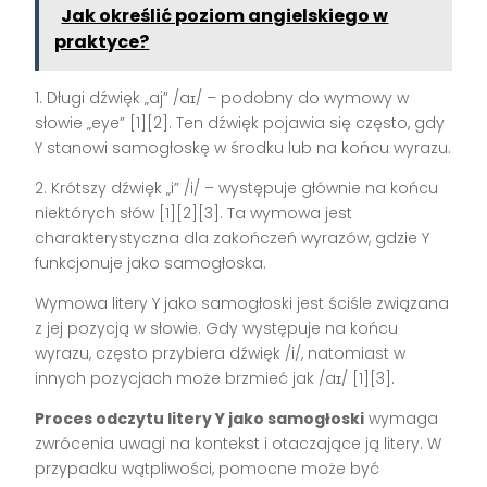
Jak określić poziom angielskiego w
praktyce?
1. Długi dźwięk „aj” /aɪ/ – podobny do wymowy w
słowie „eye” [1][2]. Ten dźwięk pojawia się często, gdy
Y stanowi samogłoskę w środku lub na końcu wyrazu.
2. Krótszy dźwięk „i” /i/ – występuje głównie na końcu
niektórych słów [1][2][3]. Ta wymowa jest
charakterystyczna dla zakończeń wyrazów, gdzie Y
funkcjonuje jako samogłoska.
Wymowa litery Y jako samogłoski jest ściśle związana
z jej pozycją w słowie. Gdy występuje na końcu
wyrazu, często przybiera dźwięk /i/, natomiast w
innych pozycjach może brzmieć jak /aɪ/ [1][3].
Proces odczytu litery Y jako samogłoski
wymaga
zwrócenia uwagi na kontekst i otaczające ją litery. W
przypadku wątpliwości, pomocne może być