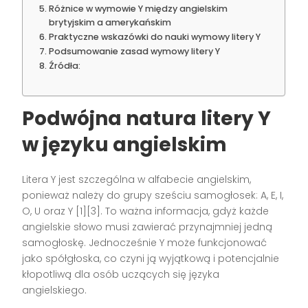
Różnice w wymowie Y między angielskim
brytyjskim a amerykańskim
Praktyczne wskazówki do nauki wymowy litery Y
Podsumowanie zasad wymowy litery Y
Źródła:
Podwójna natura litery Y
w języku angielskim
Litera Y jest szczególna w alfabecie angielskim,
ponieważ należy do grupy sześciu samogłosek: A, E, I,
O, U oraz Y [1][3]. To ważna informacja, gdyż każde
angielskie słowo musi zawierać przynajmniej jedną
samogłoskę. Jednocześnie Y może funkcjonować
jako spółgłoska, co czyni ją wyjątkową i potencjalnie
kłopotliwą dla osób uczących się języka
angielskiego.