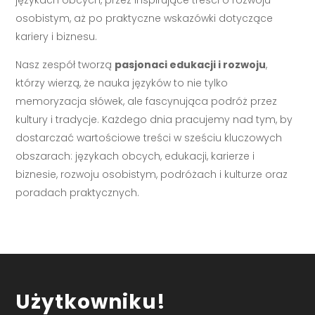
językach obcych, przez inspirujące treści o rozwoju
osobistym, aż po praktyczne wskazówki dotyczące
kariery i biznesu.
Nasz zespół tworzą
pasjonaci edukacji i rozwoju
,
którzy wierzą, że nauka języków to nie tylko
memoryzacja słówek, ale fascynująca podróż przez
kultury i tradycje. Każdego dnia pracujemy nad tym, by
dostarczać wartościowe treści w sześciu kluczowych
obszarach: językach obcych, edukacji, karierze i
biznesie, rozwoju osobistym, podróżach i kulturze oraz
poradach praktycznych.
Użytkowniku!