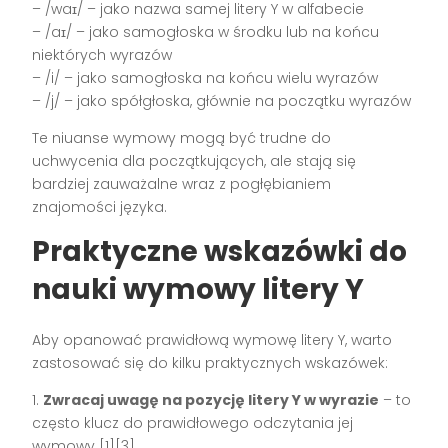
– /waɪ/ – jako nazwa samej litery Y w alfabecie
– /aɪ/ – jako samogłoska w środku lub na końcu
niektórych wyrazów
– /i/ – jako samogłoska na końcu wielu wyrazów
– /j/ – jako spółgłoska, głównie na początku wyrazów
Te niuanse wymowy mogą być trudne do
uchwycenia dla początkujących, ale stają się
bardziej zauważalne wraz z pogłębianiem
znajomości języka.
Praktyczne wskazówki do
nauki wymowy litery Y
Aby opanować prawidłową wymowę litery Y, warto
zastosować się do kilku praktycznych wskazówek:
1.
Zwracaj uwagę na pozycję litery Y w wyrazie
– to
często klucz do prawidłowego odczytania jej
wymowy [1][3].