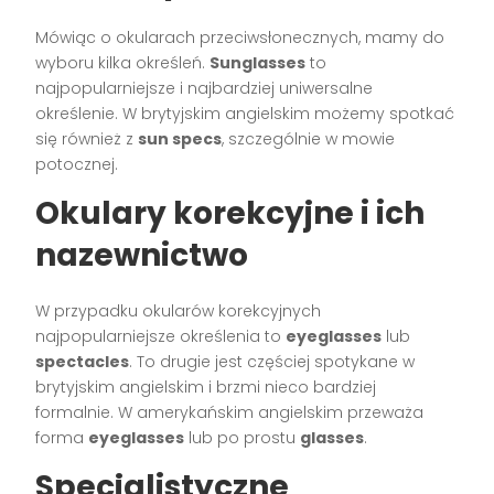
Mówiąc o okularach przeciwsłonecznych, mamy do
wyboru kilka określeń.
Sunglasses
to
najpopularniejsze i najbardziej uniwersalne
określenie. W brytyjskim angielskim możemy spotkać
się również z
sun specs
, szczególnie w mowie
potocznej.
Okulary korekcyjne i ich
nazewnictwo
W przypadku okularów korekcyjnych
najpopularniejsze określenia to
eyeglasses
lub
spectacles
. To drugie jest częściej spotykane w
brytyjskim angielskim i brzmi nieco bardziej
formalnie. W amerykańskim angielskim przeważa
forma
eyeglasses
lub po prostu
glasses
.
Specjalistyczne