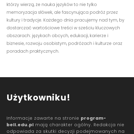
którzy wierzą, że nauka języków to nie tylko
memoryzacja słówek, ale fascynująca podróż przez
kultury i tradycje. Każdego dnia pracujemy nad tym, by
dostarczać wartościowe treści w sześciu kluczowych
obszarach: językach obcych, edukacji, karierze i
biznesie, rozwoju osobistym, podróżach i kulturze oraz
poradach praktycznych.
Użytkowniku!
Informacje zawarte na stronie
program-
bell.edu.pl
mają charakter ogólny. Redakcja nie
odpowiada za skutki decyzji podejmowanych na