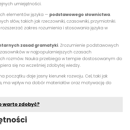
jnych umiejętności.
zych elementów języka —
podstawowego słownictwa
.
ch słów, takich jak rzeczowniki, czasowniki, przymiotniki.
ozszerzać zakres rozumienia i stosowania języka w
tarnych zasad gramatyki
. Zrozumienie podstawowych
e czasowników w najpopularniejszych czasach
ych rozmów. Nauka przebiega w tempie dostosowanym do
iera się na wcześniej zdobytej wiedzy.
na początku daje jasny kierunek rozwoju. Cel, taki jak
a, ma wpływ na dobór materiałów oraz motywację do
go warto zdobyć?
ętności