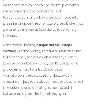
wszechstronnym rozwojem. Nasza platforma
rozbrzmiewa różnorodnością - od
fascynujących artykułów o językach obcych,
przez inspirujące treści o rozwoju osobistym, aż
po praktyczne wskazówki dotyczące kariery i
biznesu.
Nasz zespół tworzą
pasjonaci edukacji i
rozwoju
, którzy wierzą, że nauka języków to nie
tylko memoryzacja słówek, ale fascynująca
podróż przez kultury i tradycje. Każdego dnia
pracujemy nad tym, by dostarczać
wartościowe treści w sześciu kluczowych
obszarach: językach obcych, edukacji, karierze i
biznesie, rozwoju osobistym, podróżach i
kulturze oraz poradach praktycznych.