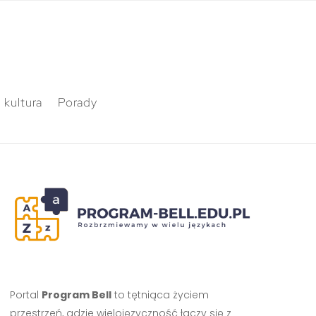
 kultura
Porady
Portal
Program Bell
to tętniąca życiem
przestrzeń, gdzie wielojęzyczność łączy się z