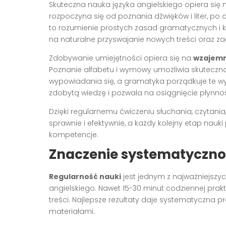
Skuteczna nauka języka angielskiego opiera się
rozpoczyna się od poznania dźwięków i liter, po 
to rozumienie prostych zasad gramatycznych i 
na naturalne przyswajanie nowych treści oraz za
Zdobywanie umiejętności opiera się na
wzajemn
Poznanie alfabetu i wymowy umożliwia skuteczną 
wypowiadania się, a gramatyka porządkuje te wy
zdobytą wiedzę i pozwala na osiągnięcie płynnoś
Dzięki regularnemu ćwiczeniu słuchania, czytania
sprawnie i efektywnie, a każdy kolejny etap nau
kompetencje.
Znaczenie systematycznoś
Regularność nauki
jest jednym z najważniejszy
angielskiego. Nawet 15-30 minut codziennej pra
treści. Najlepsze rezultaty daje systematyczna p
materiałami.