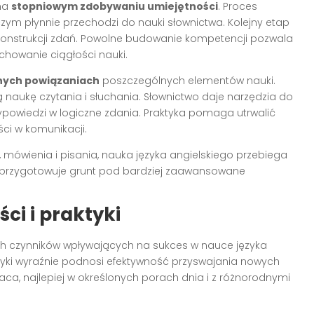
 na
stopniowym zdobywaniu umiejętności
. Proces
czym płynnie przechodzi do nauki słownictwa. Kolejny etap
konstrukcji zdań. Powolne budowanie kompetencji pozwala
chowanie ciągłości nauki.
ych powiązaniach
poszczególnych elementów nauki.
naukę czytania i słuchania. Słownictwo daje narzędzia do
powiedzi w logiczne zdania. Praktyka pomaga utrwalić
ci w komunikacji.
, mówienia i pisania, nauka języka angielskiego przebiega
ki przygotowuje grunt pod bardziej zaawansowane
ci i praktyki
ch czynników wpływających na sukces w nauce języka
ktyki wyraźnie podnosi efektywność przyswajania nowych
raca, najlepiej w określonych porach dnia i z różnorodnymi