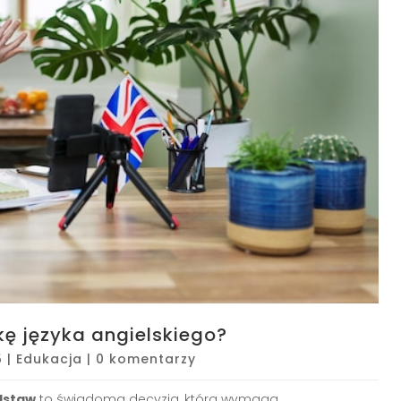
ę języka angielskiego?
5
|
Edukacja
|
0 komentarzy
dstaw
to świadoma decyzja, która wymaga