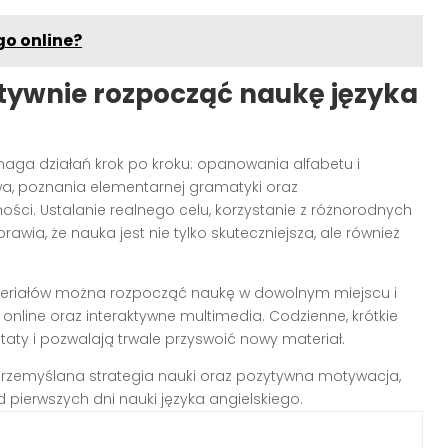
go online?
tywnie rozpocząć naukę języka
ga działań krok po kroku: opanowania alfabetu i
, poznania elementarnej gramatyki oraz
ści. Ustalanie realnego celu, korzystanie z różnorodnych
awia, że nauka jest nie tylko skuteczniejsza, ale również
teriałów można rozpocząć naukę w dowolnym miejscu i
 online oraz interaktywne multimedia. Codzienne, krótkie
taty i pozwalają trwale przyswoić nowy materiał.
przemyślana strategia nauki oraz pozytywna motywacja,
pierwszych dni nauki języka angielskiego.