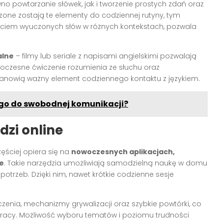
 powtarzanie słówek, jak i tworzenie prostych zdań oraz
czone zostają te elementy do codziennej rutyny, tym
 użyciem wyuczonych słów w różnych kontekstach, pozwala
alne
– filmy lub seriale z napisami angielskimi pozwalają
noczesne ćwiczenie rozumienia ze słuchu oraz
tanowią ważny element codziennego kontaktu z językiem.
ego do swobodnej komunikacji?
zi online
ęściej opiera się na
nowoczesnych aplikacjach,
e
. Takie narzędzia umożliwiają samodzielną naukę w domu
trzeb. Dzięki nim, nawet krótkie codzienne sesje
czenia, mechanizmy grywalizacji oraz szybkie powtórki, co
pracy. Możliwość wyboru tematów i poziomu trudności