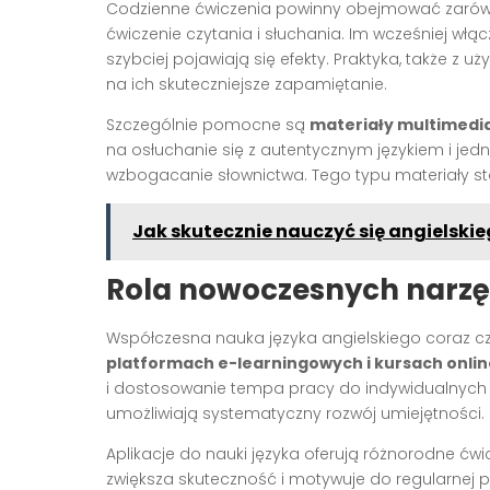
Codzienne ćwiczenia powinny obejmować zarówno
ćwiczenie czytania i słuchania. Im wcześniej włą
szybciej pojawiają się efekty. Praktyka, także z
na ich skuteczniejsze zapamiętanie.
Szczególnie pomocne są
materiały multimedi
na osłuchanie się z autentycznym językiem i jed
wzbogacanie słownictwa. Tego typu materiały s
Jak skutecznie nauczyć się angielski
Rola nowoczesnych narzęd
Współczesna nauka języka angielskiego coraz cz
platformach e-learningowych i kursach onlin
i dostosowanie tempa pracy do indywidualnych po
umożliwiają systematyczny rozwój umiejętności.
Aplikacje do nauki języka oferują różnorodne ćwi
zwiększa skuteczność i motywuje do regularnej 