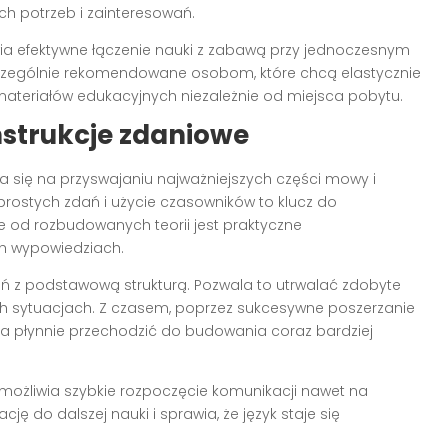
h potrzeb i zainteresowań.
wia efektywne łączenie nauki z zabawą przy jednoczesnym
zczególnie rekomendowane osobom, które chcą elastycznie
materiałów edukacyjnych niezależnie od miejsca pobytu.
nstrukcje zdaniowe
a się na przyswajaniu najważniejszych części mowy i
rostych zdań i użycie czasowników to klucz do
 od rozbudowanych teorii jest praktyczne
h wypowiedziach.
ań z podstawową strukturą. Pozwala to utrwalać zdobyte
ych sytuacjach. Z czasem, poprzez sukcesywne poszerzanie
na płynnie przechodzić do budowania coraz bardziej
możliwia szybkie rozpoczęcie komunikacji nawet na
do dalszej nauki i sprawia, że język staje się