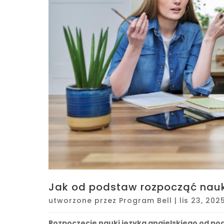
Jak od podstaw rozpocząć nauk
utworzone przez
Program Bell
|
lis 23, 202
Rozpoczęcie nauki języka angielskiego od po