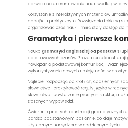
pozwala na ukierunkowanie nauki według własnyc
Korzystanie z interaktywnych materiałów umożli
podejściu praktycznym. Rozwiązania takie są s
organizować czas nauki i mieć stały dostęp do 
Gramatyka i pierwsze ko
Nauka
gramatyki angielskiej od podstaw
skupi
podstawowych czasów. Zrozumienie konstrukcji p
nawiązania podstawowej komunikacji. Ważniejsze
wykorzystywanie nowych umiejętności w prostyc
Najlepiej rozpocząć od krótkich, codziennych zd
słownictwo i praktykować reguły języka w realn
słownictwa i powtarzanie prostych struktur, moż
złożonych wypowiedzi.
Ćwiczenie prostych konstrukcji gramatycznych u
bardzo podstawowym poziomie, co daje motywację 
użytecznym narzędziem w codziennym życiu.