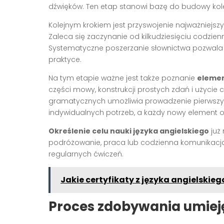
dźwięków. Ten etap stanowi bazę do budowy kole
Kolejnym krokiem jest przyswojenie najważniejs
Zaleca się zaczynanie od kilkudziesięciu codzienny
Systematyczne poszerzanie słownictwa pozwala r
praktyce.
Na tym etapie ważne jest także poznanie
elemen
części mowy, konstrukcji prostych zdań i użyci
gramatycznych umożliwia prowadzenie pierwsz
indywidualnych potrzeb, a każdy nowy element op
Określenie celu nauki języka angielskiego
już 
podróżowanie, praca lub codzienna komunikacj
regularnych ćwiczeń.
Jakie certyfikaty z języka angielskie
Proces zdobywania umiej