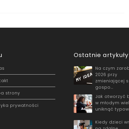
u
Ostatnie artykuły
as
Na czym zarob
2026 przy
takt
zmieniającej s
gospo…
a strony
Jak otworzyć 
w młodym wiek
ityka prywatności
uniknąć typo
Kiedy dzieci w
na zdalne