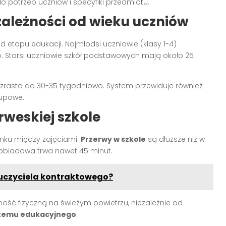
o potrzeb uczniów i specyfiki przedmiotu.
zależności od wieku uczniów
od etapu edukacji. Najmłodsi uczniowie (klasy 1-4)
. Starsi uczniowie szkół podstawowych mają około 25
zrasta do 30-35 tygodniowo. System przewiduje również
rupowe.
rweskiej szkole
nku między zajęciami.
Przerwy w szkole
są dłuższe niż w
 obiadowa trwa nawet 45 minut.
auczyciela kontraktowego?
ść fizyczną na świeżym powietrzu, niezależnie od
stemu edukacyjnego
.