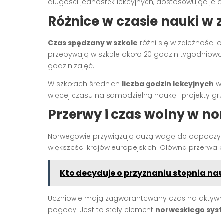
długości jednostek lekcyjnych, dostosowując je d
Różnice w czasie nauki w 
Czas spędzany w szkole
różni się w zależności 
przebywają w szkole około 20 godzin tygodniowo
godzin zajęć.
W szkołach średnich
liczba godzin lekcyjnych
w
więcej czasu na samodzielną naukę i projekty g
Przerwy i czas wolny w no
Norwegowie przywiązują dużą wagę do odpoczy
większości krajów europejskich. Główna przerwa
Kto decyduje o przyznaniu stopnia n
Uczniowie mają zagwarantowany czas na aktywno
pogody. Jest to stały element
norweskiego sy