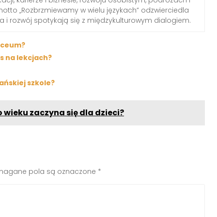
motto „Rozbrzmiewamy w wielu językach” odzwierciedla
za i rozwój spotykają się z międzykulturowym dialogiem.
liceum?
s na lekcjach?
ńskiej szkole?
 wieku zaczyna się dla dzieci?
agane pola są oznaczone
*