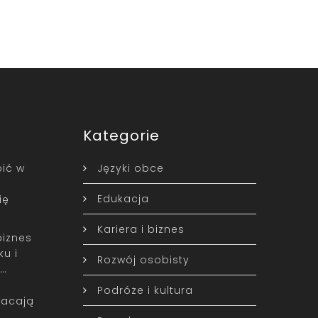
Kategorie
ić w
Języki obce
Edukacja
ię
Kariera i biznes
biznes
u i
Rozwój osobisty
w…
Podróże i kultura
racają