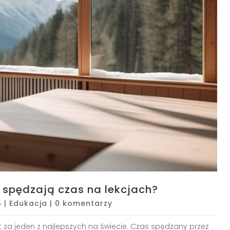
 spędzają czas na lekcjach?
5
|
Edukacja
|
0 komentarzy
 za jeden z najlepszych na świecie. Czas spędzany przez