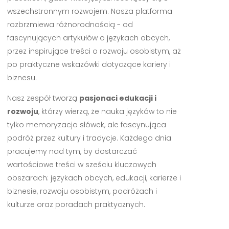
wszechstronnym rozwojem. Nasza platforma
rozbrzmiewa różnorodnością - od
fascynujących artykułów o językach obcych,
przez inspirujące treści o rozwoju osobistym, aż
po praktyczne wskazówki dotyczące kariery i
biznesu.
Nasz zespół tworzą
pasjonaci edukacji i
rozwoju
, którzy wierzą, że nauka języków to nie
tylko memoryzacja słówek, ale fascynująca
podróż przez kultury i tradycje. Każdego dnia
pracujemy nad tym, by dostarczać
wartościowe treści w sześciu kluczowych
obszarach: językach obcych, edukacji, karierze i
biznesie, rozwoju osobistym, podróżach i
kulturze oraz poradach praktycznych.