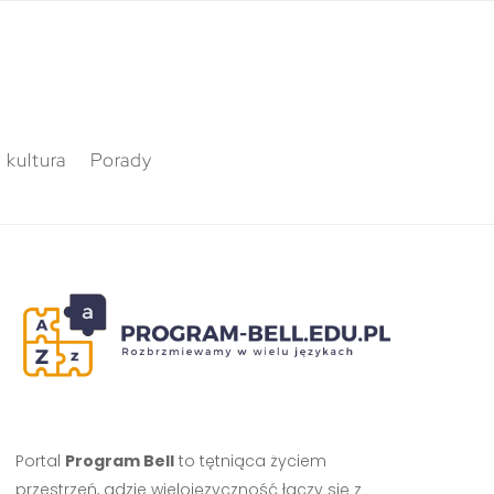
 kultura
Porady
Portal
Program Bell
to tętniąca życiem
przestrzeń, gdzie wielojęzyczność łączy się z