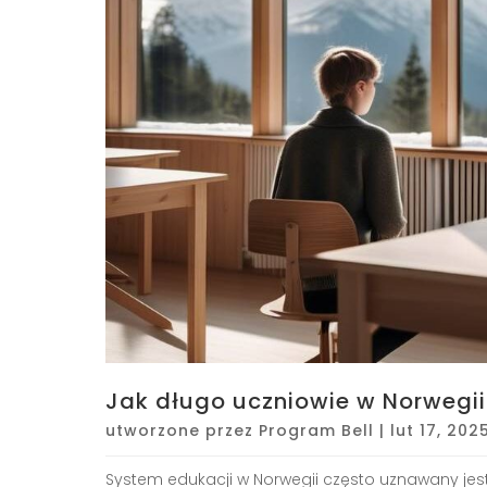
Jak długo uczniowie w Norwegii
utworzone przez
Program Bell
|
lut 17, 202
System edukacji w Norwegii często uznawany jest