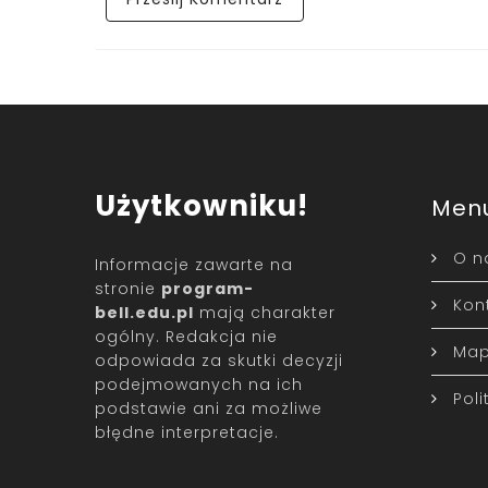
Użytkowniku!
Men
O n
Informacje zawarte na
stronie
program-
Kon
bell.edu.pl
mają charakter
ogólny. Redakcja nie
Map
odpowiada za skutki decyzji
podejmowanych na ich
Pol
podstawie ani za możliwe
błędne interpretacje.