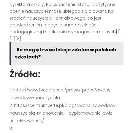
dyrektora szkoły. Po ukończeniu stażu i pozytywnej
ocenie nauczyciel może ubiegać się o awans na
stopień nauczyciela kontraktowego, co jest
potwierdzeniem nabycia samodzielności
pedagogicznej i spełnienia wymogów formalnych[1]
[2][3].
Ile mogą trwać lekcje zdalne w polskich
szkołach?
Źródła:
https://www.livecareer.pl/prawo-pracy/awans-
zawodowy-nauczyciela
https://centrumverte.pl/blog/awans-zawodowy-
nauczyciela-mianowanie-i-dyplomowanie-dwie-
sciezki-awansu/