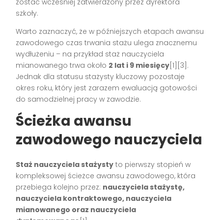
zostać wcześniej zatwierdzony przez dyrektora
szkoły.
Warto zaznaczyć, że w późniejszych etapach awansu
zawodowego czas trwania stażu ulega znacznemu
wydłużeniu – na przykład staż nauczyciela
mianowanego trwa około
2 lat i 9 miesięcy
[1][3].
Jednak dla statusu stażysty kluczowy pozostaje
okres roku, który jest zarazem ewaluacją gotowości
do samodzielnej pracy w zawodzie.
Ścieżka awansu
zawodowego nauczyciela
Staż nauczyciela stażysty
to pierwszy stopień w
kompleksowej ścieżce awansu zawodowego, która
przebiega kolejno przez:
nauczyciela stażystę,
nauczyciela kontraktowego, nauczyciela
mianowanego oraz nauczyciela