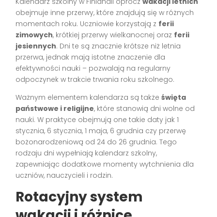
Kalendarz szkolny w Finlandii oprócz
wakacji letnich
obejmuje inne przerwy, które znajdują się w różnych
momentach roku. Uczniowie korzystają z
ferii
zimowych
, krótkiej przerwy wielkanocnej oraz
ferii
jesiennych
. Dni te są znacznie krótsze niż letnia
przerwa, jednak mają istotne znaczenie dla
efektywności nauki – pozwalają na regularny
odpoczynek w trakcie trwania roku szkolnego.
Ważnym elementem kalendarza są także
święta
państwowe i religijne
, które stanowią dni wolne od
nauki. W praktyce obejmują one takie daty jak 1
stycznia, 6 stycznia, 1 maja, 6 grudnia czy przerwę
bożonarodzeniową od 24 do 26 grudnia. Tego
rodzaju dni wypełniają kalendarz szkolny,
zapewniając dodatkowe momenty wytchnienia dla
uczniów, nauczycieli i rodzin.
Rotacyjny system
wakacji i różnice