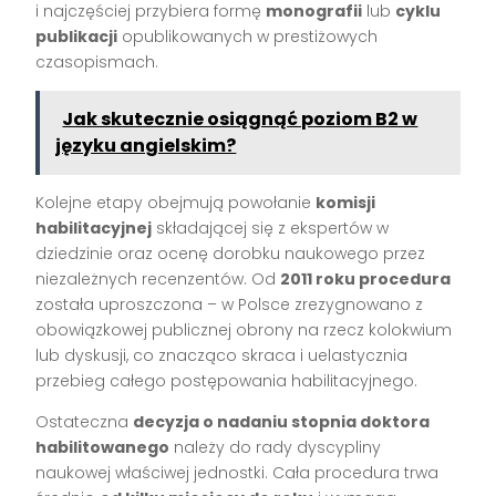
i najczęściej przybiera formę
monografii
lub
cyklu
publikacji
opublikowanych w prestiżowych
czasopismach.
Jak skutecznie osiągnąć poziom B2 w
języku angielskim?
Kolejne etapy obejmują powołanie
komisji
habilitacyjnej
składającej się z ekspertów w
dziedzinie oraz ocenę dorobku naukowego przez
niezależnych recenzentów. Od
2011 roku procedura
została uproszczona – w Polsce zrezygnowano z
obowiązkowej publicznej obrony na rzecz kolokwium
lub dyskusji, co znacząco skraca i uelastycznia
przebieg całego postępowania habilitacyjnego.
Ostateczna
decyzja o nadaniu stopnia doktora
habilitowanego
należy do rady dyscypliny
naukowej właściwej jednostki. Cała procedura trwa