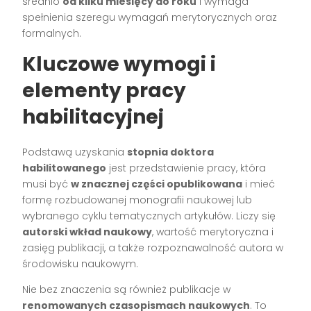
średnio
od kilku miesięcy do roku
i wymaga
spełnienia szeregu wymagań merytorycznych oraz
formalnych.
Kluczowe wymogi i
elementy pracy
habilitacyjnej
Podstawą uzyskania
stopnia doktora
habilitowanego
jest przedstawienie pracy, która
musi być
w znacznej części opublikowana
i mieć
formę rozbudowanej monografii naukowej lub
wybranego cyklu tematycznych artykułów. Liczy się
autorski wkład naukowy
, wartość merytoryczna i
zasięg publikacji, a także rozpoznawalność autora w
środowisku naukowym.
Nie bez znaczenia są również publikacje w
renomowanych czasopismach naukowych
. To