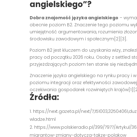
angielskiego”?
Dobra znajomość języka angielskiego
– wymaga
obecnie poziom B2. Znaczenie tego poziomu wy
umiejętność argumentowania, rozumienia złożony
środowisku zawodowym i społecznym[2][3].
Poziom B2 jest kluczem do uzyskania wizy, znalezie
pracy od początku 2026 roku. Osoby z settled s
przyjeżdżających poziom ten stanie się niezbęd
Znaczenie języka angielskiego na rynku pracy i
poziomu integracji oraz efektywności zawodowej,
oczekiwania gospodarek rozwiniętych krajów[1][2]
Źródła:
https://next.gazeta.pl/next/7,151003,32504061,
wladze.html
https://www.polskieradio.pl/399/7977/Artykul/
migrantow-zmiany-dotycza-takze-polakow