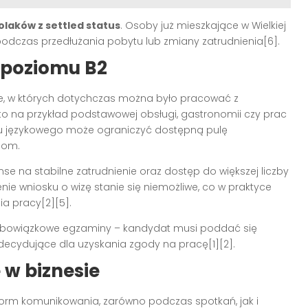
olaków z settled status
. Osoby już mieszkające w Wielkiej
dczas przedłużania pobytu lub zmiany zatrudnienia[6].
 poziomu B2
, w których dotychczas można było pracować z
o na przykład podstawowej obsługi, gastronomii czy prac
gu językowego może ograniczyć dostępną pulę
com.
se na stabilne zatrudnienie oraz dostęp do większej liczby
ie wniosku o wizę stanie się niemożliwe, co w praktyce
a pracy[2][5].
 obowiązkowe egzaminy – kandydat musi poddać się
decydujące dla uzyskania zgody na pracę[1][2].
 w biznesie
form komunikowania, zarówno podczas spotkań, jak i