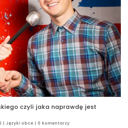
kiego czyli jaka naprawdę jest
6
|
Języki obce
|
0 komentarzy