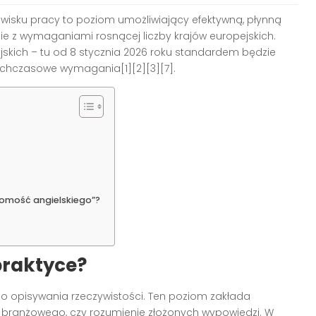
wisku pracy to poziom umożliwiający efektywną, płynną
e z wymaganiami rosnącej liczby krajów europejskich.
yjskich – tu od 8 stycznia 2026 roku standardem będzie
ychczasowe wymagania[1][2][3][7].
omość angielskiego”?
praktyce?
go opisywania rzeczywistości. Ten poziom zakłada
branżowego, czy rozumienie złożonych wypowiedzi. W