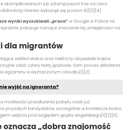
e ze skomplikowanych lub sztampowych fraz na rzecz
olidnością również wykazuje się poziom B2[3][4].
sze wyniki wyszukiwań „praca”
w Google w Polsce niż
o wyraźnie pokazuje rosnące znaczenie tej umiejętności na
ki dla migrantów
jące settled status oraz niektórzy obywatele krajów
oryjnie zdać cztery testy językowe. Sam proces składania
ia egzaminu w wyznaczonym ośrodku[1][3].
 nie wyjść na ignoranta?
a możliwości przedłużenia pobytu osób już
 przyszłych kandydatów, szczególnie w kontekście branż,
ogiem wejścia pod względem języka angielskiego[1][2][5].
e oznacza „dobra znajomość