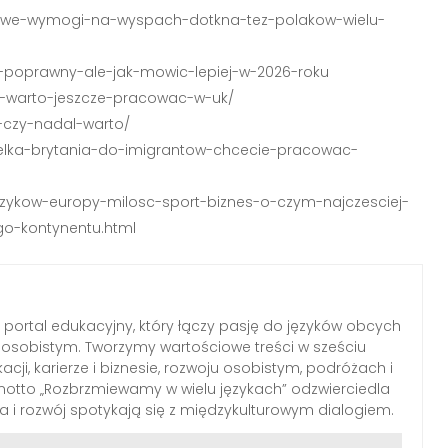
/nowe-wymogi-na-wyspach-dotkna-tez-polakow-wielu-
st-poprawny-ale-jak-mowic-lepiej-w-2026-roku
zy-warto-jeszcze-pracowac-w-uk/
6-czy-nadal-warto/
,wielka-brytania-do-imigrantow-chcecie-pracowac-
-jezykow-europy-milosc-sport-biznes-o-czym-najczesciej-
go-kontynentu.html
portal edukacyjny, który łączy pasję do języków obcych
osobistym. Tworzymy wartościowe treści w sześciu
ji, karierze i biznesie, rozwoju osobistym, podróżach i
motto „Rozbrzmiewamy w wielu językach” odzwierciedla
za i rozwój spotykają się z międzykulturowym dialogiem.