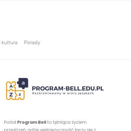
 kultura
Porady
Portal
Program Bell
to tętniąca życiem
przestrzeń, gdzie wielojęzyczność łączy się z