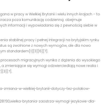
na w pracy w Wielkiej Brytanii i wielu innych krajach – to
kracza poza komunikację codzienną: obejmuje
ch informacji i wypowiadania się z pewnością siebie w
nia stabilnej pracy i pełnej integracji na brytyjskim rynku
tatus są zwolnione z nowych wymogów, ale dla nowo
nym standardem[1][3][6][7].
 w procesach migracyjnych wynika z dążenia do wysokiego
 a zmieniające się wymogi odzwierciedlają nowe realia i
[3][7].
duza-zmiana-w-wielkiej-brytanii-dotyczy-tez-polakow-
3628730,wielka-brytania-zaostrza-wymogi-jezykowe-dla-