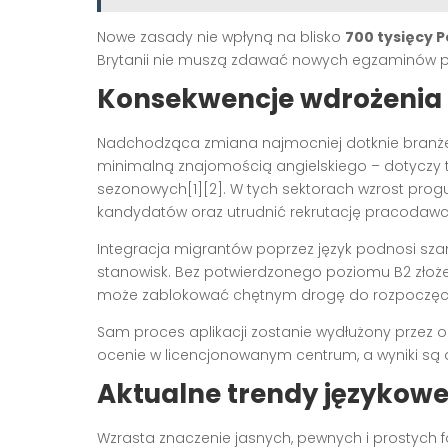
Nowe zasady nie wpłyną na blisko
700 tysięcy P
Brytanii nie muszą zdawać nowych egzaminów po
Konsekwencje wdrożenia
Nadchodząca zmiana najmocniej dotknie branże
minimalną znajomością angielskiego – dotyczy t
sezonowych[1][2]. W tych sektorach wzrost pro
kandydatów oraz utrudnić rekrutację pracodaw
Integracja migrantów poprzez język podnosi szan
stanowisk. Bez potwierdzonego poziomu B2 złożen
może zablokować chętnym drogę do rozpoczęci
Sam proces aplikacji zostanie wydłużony przez
ocenie w licencjonowanym centrum, a wyniki są 
Aktualne trendy językowe
Wzrasta znaczenie jasnych, pewnych i prostych 