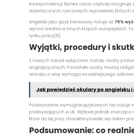
korespondencji. Biznes coraz częściej rezygnuj
autentycznych, rzeczowych wypowiedzi, których s
Angielski jako język biznesowy notuje aż
75% wyż
wynosi średnia w innych krajach europejskich. T
rynku pracy[8].
Wyjątki, procedury i skut
Z nowych zasad wyłączone zostały osoby posiada
anglojęzycznych. Pozostałe osoby muszą obligat
wniosku o wizę wymaga wcześniejszego zaliczen
Jak powiedzieć okulary po angielsku i
Podwyższenie wymogów językowych nie rzutuje n
przebywających w UK. Wpływa jednak znacząco na
które do tej pory charakteryzowały się niskim pr
Podsumowanie: co realni