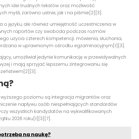
ych idei trudnych tekstów oraz możliwość
myśli, zarówno ustnie, jak i na piśmie[2][3].
za o języku, ale również umiejętność uczestniczenia w
ownych raportów czy swoboda podczas rozmów
go użycia czterech kompetencji: mówienia, słuchania,
wierdzana w uprawnionym ośrodku egzaminacyjnym[1][3].
jący, umożliwiał jedynie komunikację w przewidywalnych
yżej i mają sprzyjać lepszemu zintegrowaniu się
czeństwem[2][3].
ną?
 wyższego poziomu są integracja migrantów oraz
aniczenie napływu osób niespełniających standardów
yczy wszystkich kandydatów na wykwalifikowanych
ku 2026 roku[1][3][7].
 potrzeba na naukę?