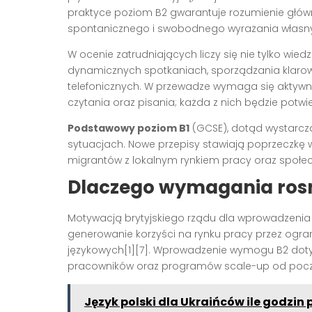
praktyce poziom B2 gwarantuje rozumienie główn
spontanicznego i swobodnego wyrażania własnych 
W ocenie zatrudniających liczy się nie tylko wied
dynamicznych spotkaniach, sporządzania klar
telefonicznych. W przewadze wymaga się aktywne
czytania oraz pisania; każda z nich będzie pot
Podstawowy poziom B1
(GCSE), dotąd wystarcza
sytuacjach. Nowe przepisy stawiają poprzeczkę w
migrantów z lokalnym rynkiem pracy oraz społe
Dlaczego wymagania ros
Motywacją brytyjskiego rządu dla wprowadzenia
generowanie korzyści na rynku pracy przez ogr
językowych[1][7]. Wprowadzenie wymogu B2 dot
pracowników oraz programów scale-up od począt
Język polski dla Ukraińców ile godzin