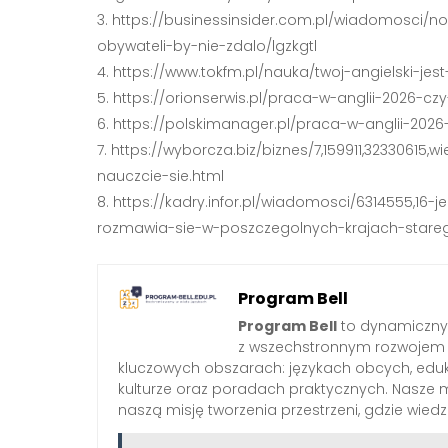
https://businessinsider.com.pl/wiadomosci
obywateli-by-nie-zdalo/lgzkgtl
https://www.tokfm.pl/nauka/twoj-angielski-je
https://orionserwis.pl/praca-w-anglii-2026-c
https://polskimanager.pl/praca-w-anglii-202
https://wyborcza.biz/biznes/7,159911,32330615
nauczcie-sie.html
https://kadry.infor.pl/wiadomosci/6314555,16
rozmawia-sie-w-poszczegolnych-krajach-stare
Program Bell
Program Bell
to dynamiczny 
z wszechstronnym rozwojem 
kluczowych obszarach: językach obcych, edukac
kulturze oraz poradach praktycznych. Nasze 
naszą misję tworzenia przestrzeni, gdzie wied