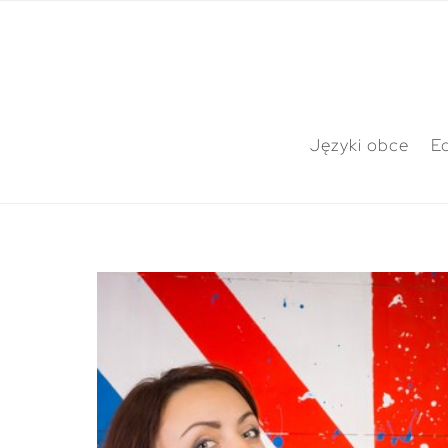
Języki obce
E