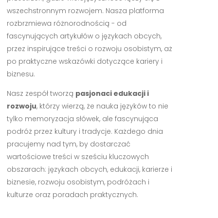
wszechstronnym rozwojem. Nasza platforma
rozbrzmiewa różnorodnością - od
fascynujących artykułów o językach obcych,
przez inspirujące treści o rozwoju osobistym, aż
po praktyczne wskazówki dotyczące kariery i
biznesu.
Nasz zespół tworzą
pasjonaci edukacji i
rozwoju
, którzy wierzą, że nauka języków to nie
tylko memoryzacja słówek, ale fascynująca
podróż przez kultury i tradycje. Każdego dnia
pracujemy nad tym, by dostarczać
wartościowe treści w sześciu kluczowych
obszarach: językach obcych, edukacji, karierze i
biznesie, rozwoju osobistym, podróżach i
kulturze oraz poradach praktycznych.