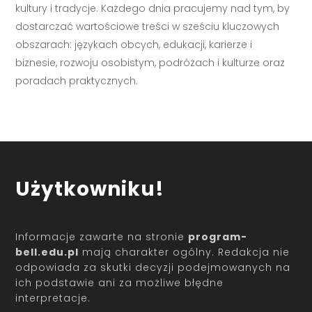
kultury i tradycje. Każdego dnia pracujemy nad tym, by
dostarczać wartościowe treści w sześciu kluczowych
obszarach: językach obcych, edukacji, karierze i
biznesie, rozwoju osobistym, podróżach i kulturze oraz
poradach praktycznych.
Użytkowniku!
Informacje zawarte na stronie
program-
bell.edu.pl
mają charakter ogólny. Redakcja nie
odpowiada za skutki decyzji podejmowanych na
ich podstawie ani za możliwe błędne
interpretacje.