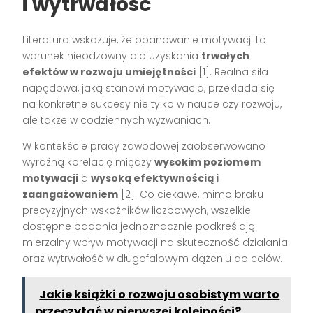
i wytrwałość
Literatura wskazuje, że opanowanie motywacji to
warunek nieodzowny dla uzyskania
trwałych
efektów w rozwoju umiejętności
[1]
. Realna siła
napędowa, jaką stanowi motywacja, przekłada się
na konkretne sukcesy nie tylko w nauce czy rozwoju,
ale także w codziennych wyzwaniach.
W kontekście pracy zawodowej zaobserwowano
wyraźną korelację między
wysokim poziomem
motywacji
a
wysoką efektywnością i
zaangażowaniem
[2]
. Co ciekawe, mimo braku
precyzyjnych wskaźników liczbowych, wszelkie
dostępne badania jednoznacznie podkreślają
mierzalny wpływ motywacji na skuteczność działania
oraz wytrwałość w długofalowym dążeniu do celów.
Jakie książki o rozwoju osobistym warto
przeczytać w pierwszej kolejności?