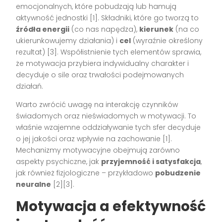
emocjonalnych, które pobudzają lub hamują
aktywność jednostki
[1]
. Składniki, które go tworzą to
źródła energii
(co nas napędza),
kierunek
(na co
ukierunkowujemy działania) i
cel
(wyraźnie określony
rezultat)
[3]
. Współistnienie tych elementów sprawia,
że motywacja przybiera indywidualny charakter i
decyduje o sile oraz trwałości podejmowanych
działań.
Warto zwrócić uwagę na interakcję czynników
świadomych oraz nieświadomych w motywacji. To
właśnie wzajemne oddziaływanie tych sfer decyduje
o jej jakości oraz wpływie na zachowanie
[1]
.
Mechanizmy motywacyjne obejmują zarówno
aspekty psychiczne, jak
przyjemność i satysfakcja
,
jak również fizjologiczne – przykładowo
pobudzenie
neuralne
[2][3]
.
Motywacja a efektywność