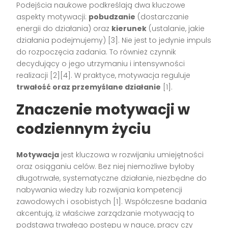
Podejścia naukowe podkreślają dwa kluczowe
aspekty motywacji:
pobudzanie
(dostarczanie
energii do działania) oraz
kierunek
(ustalanie, jakie
działania podejmujemy)
[3]
. Nie jest to jedynie impuls
do rozpoczęcia zadania. To również czynnik
decydujący o jego utrzymaniu i intensywności
realizacji
[2][4]
. W praktyce, motywacja reguluje
trwałość oraz przemyślane działanie
[1]
.
Znaczenie motywacji w
codziennym życiu
Motywacja
jest kluczowa w rozwijaniu umiejętności
oraz osiąganiu celów. Bez niej niemożliwe byłoby
długotrwałe, systematyczne działanie, niezbędne do
nabywania wiedzy lub rozwijania kompetencji
zawodowych i osobistych
[1]
. Współczesne badania
akcentują, iż właściwe zarządzanie motywacją to
podstawa trwałego postępu w nauce, pracy czy