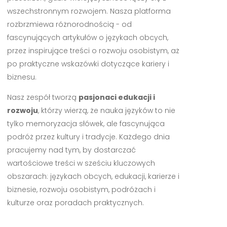
wszechstronnym rozwojem. Nasza platforma
rozbrzmiewa różnorodnością - od
fascynujących artykułów o językach obcych,
przez inspirujące treści o rozwoju osobistym, aż
po praktyczne wskazówki dotyczące kariery i
biznesu.
Nasz zespół tworzą
pasjonaci edukacji i
rozwoju
, którzy wierzą, że nauka języków to nie
tylko memoryzacja słówek, ale fascynująca
podróż przez kultury i tradycje. Każdego dnia
pracujemy nad tym, by dostarczać
wartościowe treści w sześciu kluczowych
obszarach: językach obcych, edukacji, karierze i
biznesie, rozwoju osobistym, podróżach i
kulturze oraz poradach praktycznych.