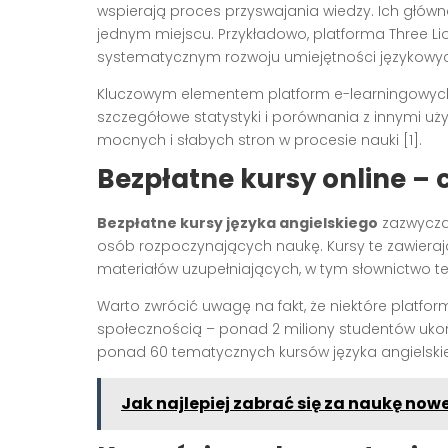
wspierają proces przyswajania wiedzy. Ich główn
jednym miejscu. Przykładowo, platforma Three L
systematycznym rozwoju umiejętności językowych
Kluczowym elementem platform e-learningowych
szczegółowe statystyki i porównania z innymi u
mocnych i słabych stron w procesie nauki [1].
Bezpłatne kursy online – 
Bezpłatne kursy języka angielskiego
zazwyczaj
osób rozpoczynających naukę. Kursy te zawierają
materiałów uzupełniających, w tym słownictwo te
Warto zwrócić uwagę na fakt, że niektóre platfo
społecznością – ponad 2 miliony studentów ukoń
ponad 60 tematycznych kursów języka angielskie
Jak najlepiej zabrać się za naukę now