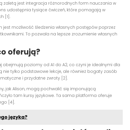
ą zaletą jest integracja różnorodnych form nauczania w
ions udostępnia tysiące ćwiczeń, które pomagają w
 [1].
 jest możliwość śledzenia własnych postępów poprzez
żytkownikami. To pozwala na lepsze zrozumienie własnych
co oferują?
 obejmują poziomy od A1 do A2, co czyni je idealnymi dla
 nie tylko podstawowe lekcje, ale również bogaty zasób
matyczne i przydatne zwroty [2].
rmy, jak Alison, mogą pochwalić się imponującą
czyło tam kursy językowe. Ta sama platforma oferuje
go [4].
ego języka?