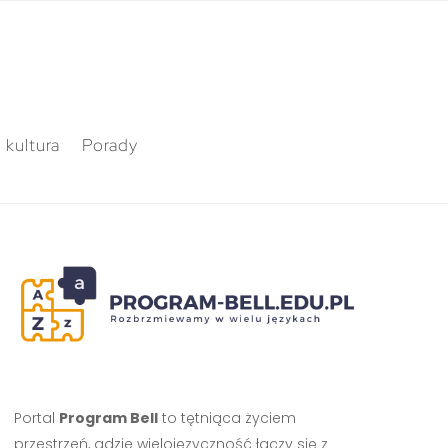
 kultura
Porady
Portal
Program Bell
to tętniąca życiem
przestrzeń, gdzie wielojęzyczność łączy się z