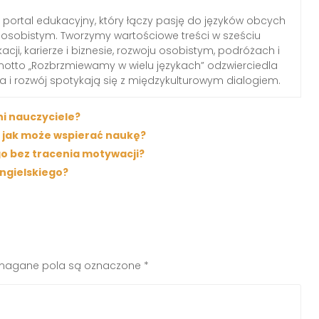
portal edukacyjny, który łączy pasję do języków obcych
osobistym. Tworzymy wartościowe treści w sześciu
ji, karierze i biznesie, rozwoju osobistym, podróżach i
motto „Rozbrzmiewamy w wielu językach” odzwierciedla
za i rozwój spotykają się z międzykulturowym dialogiem.
ni nauczyciele?
i jak może wspierać naukę?
go bez tracenia motywacji?
ngielskiego?
agane pola są oznaczone
*