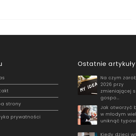
u
Ostatnie artykuły
as
Na czym zarob
2026 przy
takt
zmieniającej s
gospo…
a strony
Jak otworzyć 
w młodym wiek
ityka prywatności
uniknąć typo
Kiedy dzieci w