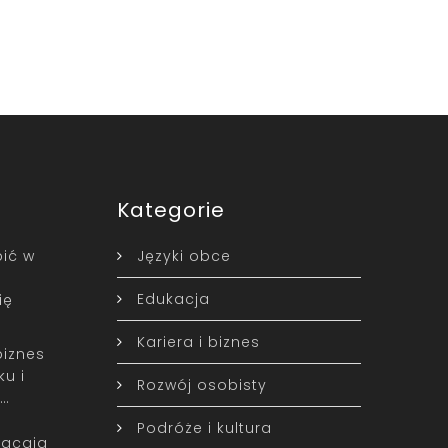
Kategorie
ić w
Języki obce
Edukacja
ię
Kariera i biznes
biznes
u i
Rozwój osobisty
w…
Podróże i kultura
racają