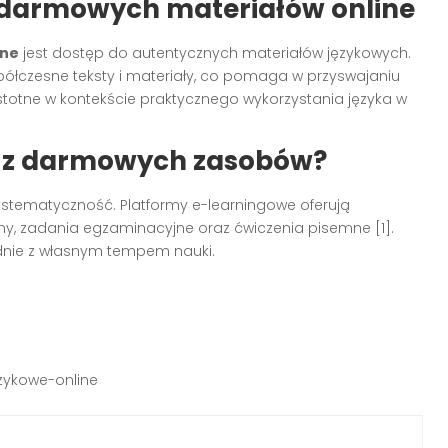
a darmowych materiałów online
ine
jest dostęp do autentycznych materiałów językowych.
półczesne teksty i materiały, co pomaga w przyswajaniu
 istotne w kontekście praktycznego wykorzystania języka w
ć z darmowych zasobów?
systematyczność. Platformy e-learningowe oferują
my, zadania egzaminacyjne oraz ćwiczenia pisemne [1].
zgodnie z własnym tempem nauki.
ezykowe-online