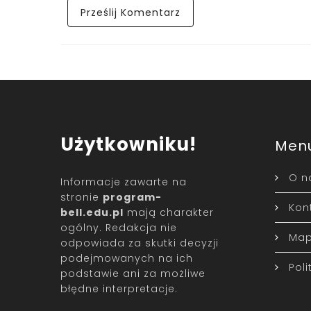
Użytkowniku!
Men
O n
Informacje zawarte na
stronie
program-
Kon
bell.edu.pl
mają charakter
ogólny. Redakcja nie
Map
odpowiada za skutki decyzji
podejmowanych na ich
Pol
podstawie ani za możliwe
błędne interpretacje.