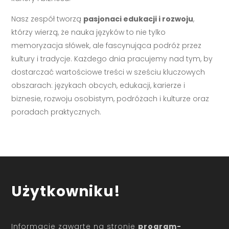
Nasz zespół tworzą
pasjonaci edukacji i rozwoju
,
którzy wierzą, że nauka języków to nie tylko
memoryzacja słówek, ale fascynująca podróż przez
kultury i tradycje. Każdego dnia pracujemy nad tym, by
dostarczać wartościowe treści w sześciu kluczowych
obszarach: językach obcych, edukacji, karierze i
biznesie, rozwoju osobistym, podróżach i kulturze oraz
poradach praktycznych.
Użytkowniku!
Informacje zawarte na stronie
program-