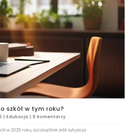
o szkół w tym roku?
5
|
Edukacja
|
0 komentarzy
 w 2025 roku, szczególnie jeśli sytuacja