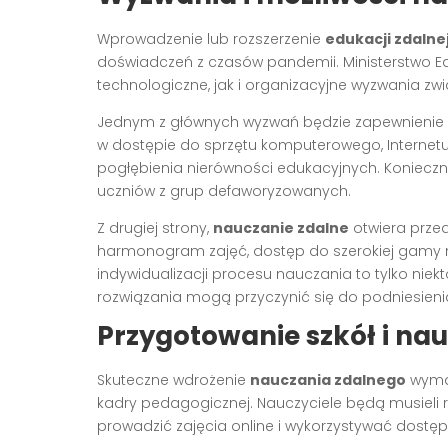
Wprowadzenie lub rozszerzenie
edukacji zdalne
doświadczeń z czasów pandemii. Ministerstwo E
technologiczne, jak i organizacyjne wyzwania z
Jednym z głównych wyzwań będzie zapewnienie 
w dostępie do sprzętu komputerowego, Internet
pogłębienia nierówności edukacyjnych. Koniec
uczniów z grup defaworyzowanych.
Z drugiej strony,
nauczanie zdalne
otwiera przed
harmonogram zajęć, dostęp do szerokiej gamy 
indywidualizacji procesu nauczania to tylko nie
rozwiązania mogą przyczynić się do podniesienia
Przygotowanie szkół i nau
Skuteczne wdrożenie
nauczania zdalnego
wymag
kadry pedagogicznej. Nauczyciele będą musieli 
prowadzić zajęcia online i wykorzystywać dostę