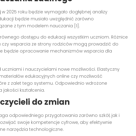
j
w 2025 roku będzie wymagało dogłębnej analizy
dukacji będzie musiało uwzględnić zarówno
wiązane z tym modelem nauczania [1].
równego dostępu do edukacji wszystkim uczniom. Różnice
u czy wsparcia ze strony rodziców mogą prowadzić do
zne będzie opracowanie mechanizmów wsparcia dla
 uczniami i nauczycielami nowe możliwości. Elastyczny
materiałów edukacyjnych online czy możliwość
które z zalet tego systemu. Odpowiednio wdrożone
 jakości kształcenia.
czycieli do zmian
a odpowiedniego przygotowania zarówno szkół, jak i
rozwijać swoje kompetencje cyfrowe, aby efektywnie
pne narzędzia technologiczne.