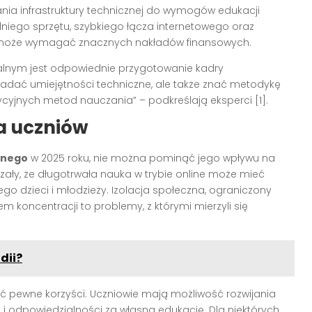
nia infrastruktury technicznej do wymogów edukacji
niego sprzętu, szybkiego łącza internetowego oraz
n może wymagać znacznych nakładów finansowych.
alnym jest odpowiednie przygotowanie kadry
iadać umiejętności techniczne, ale także znać metodykę
dycyjnych metod nauczania” – podkreślają eksperci [1].
a uczniów
lnego
w 2025 roku, nie można pominąć jego wpływu na
ały, że długotrwała nauka w trybie online może mieć
o dzieci i młodzieży. Izolacja społeczna, ograniczony
m koncentracji to problemy, z którymi mierzyli się
dii?
ść pewne korzyści. Uczniowie mają możliwość rozwijania
 i odpowiedzialności za własną edukację. Dla niektórych