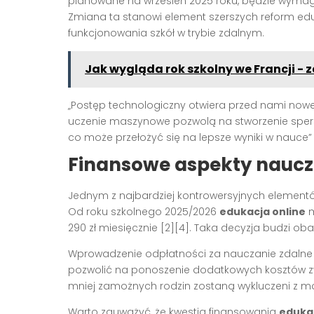
planowane na wrzesień 2025 roku, będzie wymag
Zmiana ta stanowi element szerszych reform e
funkcjonowania szkół w trybie zdalnym.
Jak wygląda rok szkolny we Francji -
„Postęp technologiczny otwiera przed nami nowe 
uczenie maszynowe pozwolą na stworzenie sper
co może przełożyć się na lepsze wyniki w nauce”
Finansowe aspekty naucz
Jednym z najbardziej kontrowersyjnych element
Od roku szkolnego 2025/2026
edukacja online
m
290 zł miesięcznie [2][4]. Taka decyzja budzi ob
Wprowadzenie odpłatności za nauczanie zdalne r
pozwolić na ponoszenie dodatkowych kosztów zwią
mniej zamożnych rodzin zostaną wykluczeni z możl
Warto zauważyć, że kwestia finansowania
edukac