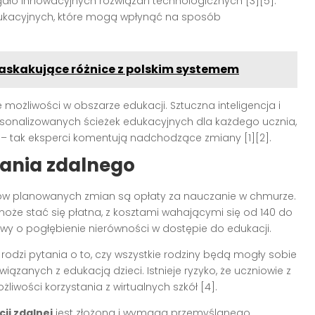
ało innowacyjnych rozwiązań technologicznych [3][5].
dukacyjnych, które mogą wpłynąć na sposób
 zaskakujące różnice z polskim systemem
możliwości w obszarze edukacji. Sztuczna inteligencja i
sonalizowanych ścieżek edukacyjnych dla każdego ucznia,
 – tak eksperci komentują nadchodzące zmiany [1][2].
ania zdalnego
ów planowanych zmian są opłaty za nauczanie w chmurze.
oże stać się płatna, z kosztami wahającymi się od 140 do
awy o pogłębienie nierówności w dostępie do edukacji.
odzi pytania o to, czy wszystkie rodziny będą mogły sobie
zanych z edukacją dzieci. Istnieje ryzyko, że uczniowie z
iwości korzystania z wirtualnych szkół [4].
ji zdalnej
jest złożona i wymaga przemyślanego