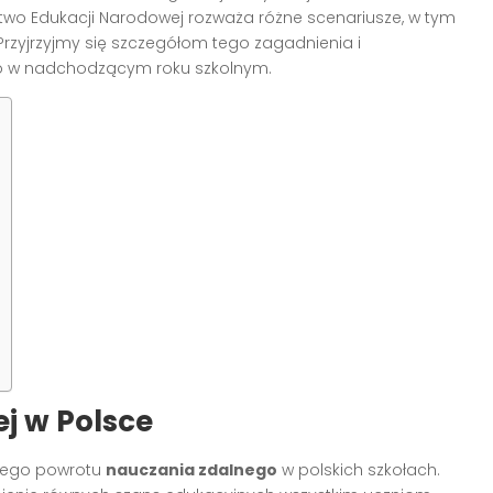
stwo Edukacji Narodowej rozważa różne scenariusze, w tym
rzyjrzyjmy się szczegółom tego zagadnienia i
o w nadchodzącym roku szkolnym.
ej w Polsce
nego powrotu
nauczania zdalnego
w polskich szkołach.