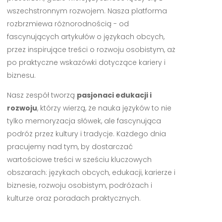
wszechstronnym rozwojem. Nasza platforma
rozbrzmiewa różnorodnością - od
fascynujących artykułów o językach obcych,
przez inspirujące treści o rozwoju osobistym, aż
po praktyczne wskazówki dotyczące kariery i
biznesu.
Nasz zespół tworzą
pasjonaci edukacji i
rozwoju
, którzy wierzą, że nauka języków to nie
tylko memoryzacja słówek, ale fascynująca
podróż przez kultury i tradycje. Każdego dnia
pracujemy nad tym, by dostarczać
wartościowe treści w sześciu kluczowych
obszarach: językach obcych, edukacji, karierze i
biznesie, rozwoju osobistym, podróżach i
kulturze oraz poradach praktycznych.