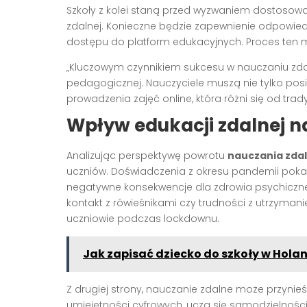
Szkoły z kolei staną przed wyzwaniem dostosowa
zdalnej. Konieczne będzie zapewnienie odpowied
dostępu do platform edukacyjnych. Proces te
„Kluczowym czynnikiem sukcesu w nauczaniu zd
pedagogicznej. Nauczyciele muszą nie tylko pos
prowadzenia zajęć online, która różni się od tra
Wpływ edukacji zdalnej n
Analizując perspektywę powrotu
nauczania zda
uczniów. Doświadczenia z okresu pandemii pokaz
negatywne konsekwencje dla zdrowia psychiczneg
kontakt z rówieśnikami czy trudności z utrzymanie
uczniowie podczas lockdownu.
Jak zapisać dziecko do szkoły w Holan
Z drugiej strony, nauczanie zdalne może przynie
umiejętności cyfrowych, uczą się samodzielności