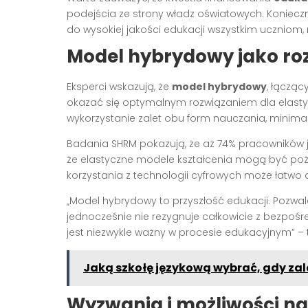
podejścia ze strony władz oświatowych. Koniec
do wysokiej jakości edukacji wszystkim uczniom, n
Model hybrydowy jako ro
Eksperci wskazują, że
model hybrydowy
, łącząc
okazać się optymalnym rozwiązaniem dla elastyc
wykorzystanie zalet obu form nauczania, minimal
Badania SHRM pokazują, że aż 74% pracowników je
że elastyczne modele kształcenia mogą być poż
korzystania z technologii cyfrowych może łatwo
„Model hybrydowy to przyszłość edukacji. Pozwal
jednocześnie nie rezygnuje całkowicie z bezpoś
jest niezwykle ważny w procesie edukacyjnym” – tw
Jaką szkołę językową wybrać, gdy zal
Wyzwania i możliwości n