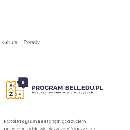
 kultura
Porady
Portal
Program Bell
to tętniąca życiem
przestrzeń, gdzie wielojęzyczność łączy się z