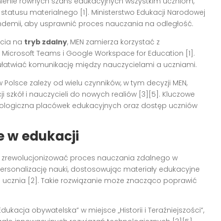
ienie równych szans edukacyjnych wszystkim uczniom,
statusu materialnego [1]. Ministerstwo Edukacji Narodowej
ndemii, aby usprawnić proces nauczania na odległość.
ścia na
tryb zdalny
, MEN zamierza korzystać z
Microsoft Teams i Google Workspace for Education [1].
ułatwiać komunikację między nauczycielami a uczniami.
w Polsce zależy od wielu czynników, w tym decyzji MEN,
i szkół i nauczycieli do nowych realiów [3][5]. Kluczowe
nologiczna placówek edukacyjnych oraz dostęp uczniów
 w edukacji
zrewolucjonizować proces nauczania zdalnego w
ersonalizację nauki, dostosowując materiały edukacyjne
 ucznia [2]. Takie rozwiązanie może znacząco poprawić
kacja obywatelska” w miejsce „Historii i Teraźniejszości”,