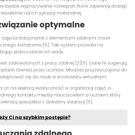
zne będzie wypracowanie rozwiązań, które zapewnią dostęp
iezależnie od ich sytuacji materialnej.
związanie optymalne
y zajęcia stacjonarne z elementami zdalnymi, może
znego kształcenia [5]. Taki system pozwala na
izując jednocześnie ich wady.
st zadowolonych z pracy zdalnej [2][5]. Dane te sugerują,
ądane również przez uczniów. Młodzież przyzwyczajona do
 adaptować się do nauki w środowisku wirtualnym.
a on na większą elastyczność w organizacji zajęć, a
redniego kontaktu między nauczycielem a uczniem, który
ierdzą specjaliści z dziedziny edukacji [5].
eży Ci na szybkim postępie?
auczania zdalnego