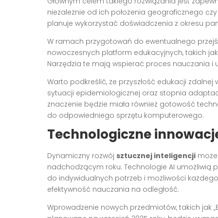
Głównym celem takiego rozwiązania jest zapewn
niezależnie od ich położenia geograficznego czy 
planuje wykorzystać doświadczenia z okresu pa
W ramach przygotowań do ewentualnego przej
nowoczesnych platform edukacyjnych, takich jak 
Narzędzia te mają wspierać proces nauczania i 
Warto podkreślić, że przyszłość edukacji zdalnej 
sytuacji epidemiologicznej oraz stopnia adaptacj
znaczenie będzie miała również gotowość tech
do odpowiedniego sprzętu komputerowego.
Technologiczne innowacje
Dynamiczny rozwój
sztucznej inteligencji
może 
nadchodzącym roku. Technologie AI umożliwią p
do indywidualnych potrzeb i możliwości każdego
efektywność nauczania na odległość.
Wprowadzenie nowych przedmiotów, takich jak „Edu