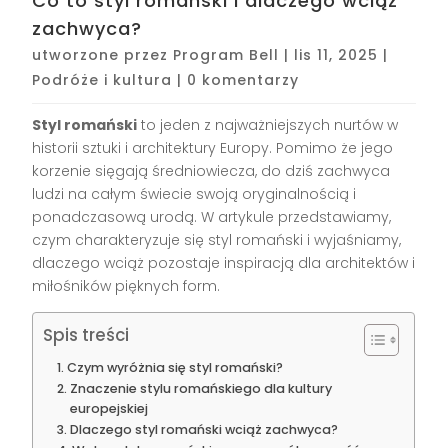
Co to styl romański i dlaczego wciąż
zachwyca?
utworzone przez
Program Bell
|
lis 11, 2025
|
Podróże i kultura
|
0 komentarzy
Styl romański
to jeden z najważniejszych nurtów w
historii sztuki i architektury Europy. Pomimo że jego
korzenie sięgają średniowiecza, do dziś zachwyca
ludzi na całym świecie swoją oryginalnością i
ponadczasową urodą. W artykule przedstawiamy,
czym charakteryzuje się styl romański i wyjaśniamy,
dlaczego wciąż pozostaje inspiracją dla architektów i
miłośników pięknych form.
Spis treści
Czym wyróżnia się styl romański?
Znaczenie stylu romańskiego dla kultury
europejskiej
Dlaczego styl romański wciąż zachwyca?