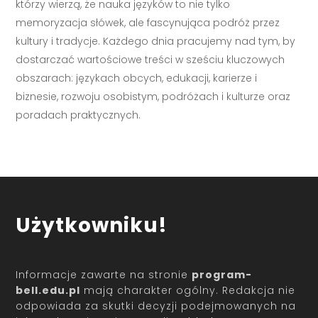
którzy wierzą, że nauka języków to nie tylko
memoryzacja słówek, ale fascynująca podróż przez
kultury i tradycje. Każdego dnia pracujemy nad tym, by
dostarczać wartościowe treści w sześciu kluczowych
obszarach: językach obcych, edukacji, karierze i
biznesie, rozwoju osobistym, podróżach i kulturze oraz
poradach praktycznych.
Użytkowniku!
Informacje zawarte na stronie
program-
bell.edu.pl
mają charakter ogólny. Redakcja nie
odpowiada za skutki decyzji podejmowanych na