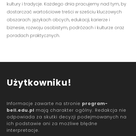
kultury i tradycje. Każdego dnia pracujemy nad tym, by
dostarczać wartościowe treści w sześciu kluczowych
obszarach: językach obcych, edukacji, karierze i
biznesie, rozwoju osobistym, podróżach i kulturze oraz
poradach praktycznych.
Użytkowniku!
Informacje zawarte na stronie
program-
bell.edu.pl
mają charakter ogólny. Redakcja nie
odpowiada za skutki decyzji podejmowanych na
ich podstawie ani za możliwe błędne
interpretacje.