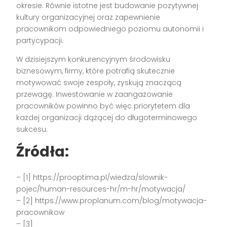
okresie. Równie istotne jest budowanie pozytywnej
kultury organizacyjnej oraz zapewnienie
pracownikom odpowiedniego poziomu autonomii i
partycypacji.
W dzisiejszym konkurencyjnym środowisku
biznesowym, firmy, które potrafią skutecznie
motywować swoje zespoły, zyskują znaczącą
przewagę. Inwestowanie w zaangażowanie
pracowników powinno być więc priorytetem dla
każdej organizacji dążącej do długoterminowego
sukcesu.
Źródła:
– [1] https://prooptima.pl/wiedza/slownik-
pojec/human-resources-hr/m-hr/motywacja/
– [2] https://www.proplanum.com/blog/motywacja-
pracownikow
– [3]