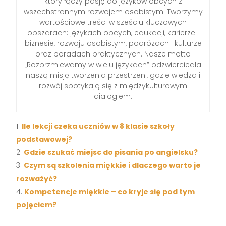
który łączy pasję do języków obcych z
wszechstronnym rozwojem osobistym. Tworzymy
wartościowe treści w sześciu kluczowych
obszarach: językach obcych, edukacji, karierze i
biznesie, rozwoju osobistym, podróżach i kulturze
oraz poradach praktycznych. Nasze motto
„Rozbrzmiewamy w wielu językach” odzwierciedla
naszą misję tworzenia przestrzeni, gdzie wiedza i
rozwój spotykają się z międzykulturowym
dialogiem.
Ile lekcji czeka uczniów w 8 klasie szkoły
podstawowej?
Gdzie szukać miejsc do pisania po angielsku?
Czym są szkolenia miękkie i dlaczego warto je
rozważyć?
Kompetencje miękkie – co kryje się pod tym
pojęciem?