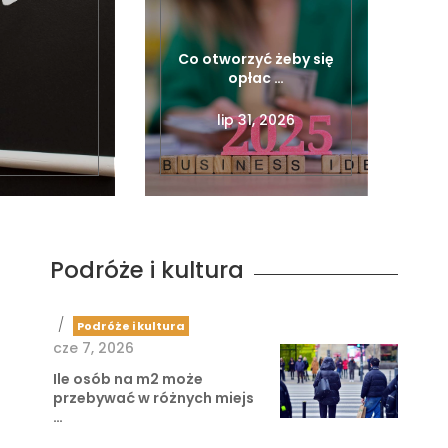
Co otworzyć żeby się
opłac …
lip 31, 2026
Podróże i kultura
/
Podróże i kultura
cze 7, 2026
Ile osób na m2 może
przebywać w różnych miejs
…