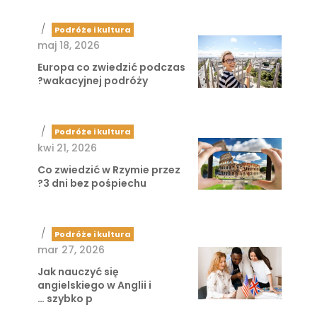
/
Podróże i kultura
maj 18, 2026
Europa co zwiedzić podczas
wakacyjnej podróży?
/
Podróże i kultura
kwi 21, 2026
Co zwiedzić w Rzymie przez
3 dni bez pośpiechu?
/
Podróże i kultura
mar 27, 2026
Jak nauczyć się
angielskiego w Anglii i
szybko p …