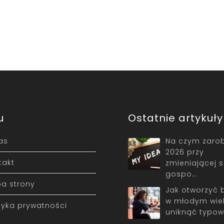
u
Ostatnie artykuły
as
Na czym zarob
2026 przy
takt
zmieniającej s
gospo…
a strony
Jak otworzyć 
w młodym wiek
ityka prywatności
uniknąć typo