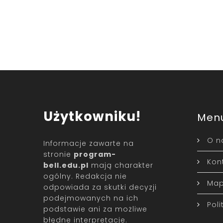
Użytkowniku!
Men
O n
Informacje zawarte na
stronie
program-
Kon
bell.edu.pl
mają charakter
ogólny. Redakcja nie
Map
odpowiada za skutki decyzji
podejmowanych na ich
Pol
podstawie ani za możliwe
błędne interpretacje.