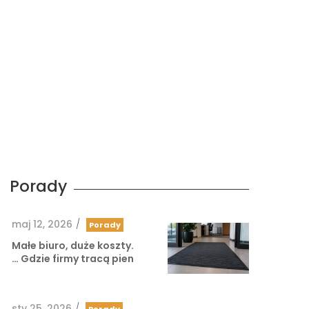
Porady
maj 12, 2026
/
Porady
Małe biuro, duże koszty.
Gdzie firmy tracą pien …
sty 25, 2026
/
Porady