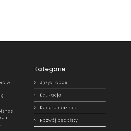
Kategorie
ić w
Języki obce
Edukacja
ię
Kariera i biznes
biznes
u i
Rozwój osobisty
w…