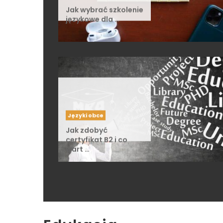
Jak wybrać szkolenie
językowe dla …
Języki obce
Jak zdobyć
certyfikat B2 i co
wart …