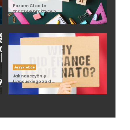
Poziom C1 co to
znaczy w praktyce n
…
Języki obce
Jak nauczyć się
francuskiego za d …