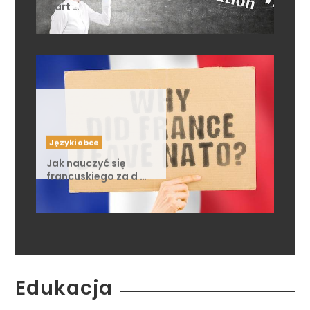
wart …
Języki obce
Jak nauczyć się
francuskiego za d …
Edukacja