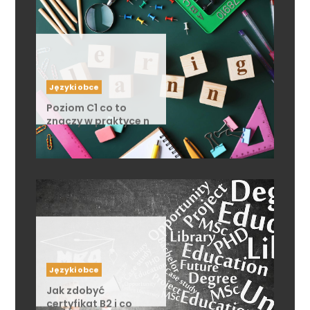
Języki obce
Poziom C1 co to
znaczy w praktyce n
…
Języki obce
Jak zdobyć
certyfikat B2 i co